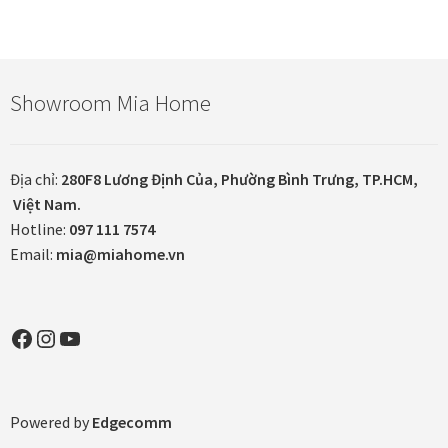
Khung tranh gỗ sồi
Khung tranh treo tường
Showroom Mia Home
Kim liên vạn phúc phòng thờ
Địa chỉ:
280F8 Lương Định Của, Phường Bình Trưng, TP.HCM,
Liên hệ
Việt Nam.
Hotline:
097 111 7574
Mia Lifestyle
Email:
mia@miahome.vn
Nghệ thuật sơn mài dát vàng
Facebook
Instagram
YouTube
Nhận vẽ tranh theo yêu cầu
Phương thức thanh toán
Powered by
Edgecomm