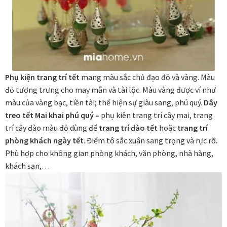
Đóng khung tranh canvas – tranh sơn dầu
Đóng khung tranh đính đá
Phụ kiện trang trí tết
mang màu sắc chủ đạo đỏ và vàng. Màu
Đóng khung tranh kính cho tranh ảnh, giấy mỹ thuật,
đỏ tượng trưng cho may mắn và tài lộc. Màu vàng được ví như
poster, bản vẽ tay
màu của vàng bạc, tiền tài; thể hiện sự giàu sang, phú quý.
Dây
treo tết Mai khai phú quý –
phụ kiên trang trí cây mai, trang
Đóng khung tranh sơn mài
trí cây đào màu đỏ dùng để
trang trí đào tết
hoặc
trang trí
phòng khách ngày tết
. Điểm tô sắc xuân sang trọng và rực rỡ.
Đóng khung tranh thêu
Phù hợp cho không gian phòng khách, văn phòng, nhà hàng,
khách sạn,…
Giỏ hàng
Giới Thiệu Mia Home
Homepage Test