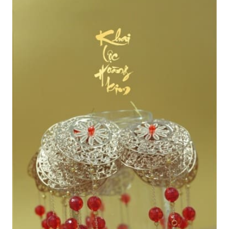
Các dòng giấy in Giclee
Catalogue
Catalogue Bộ Sưu Tập Mã Vương
Câu hỏi thường gặp khi mua tranh tại Mia Home
Dây treo Tết Bính Ngọ 2026
Đóng khung tranh theo yêu cầu
Đóng khung tranh thảm Dubai
Đóng khung ảnh
Đóng khung áo đấu – áo thun