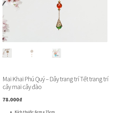
Vị trí trưng bày
BLOG
Bộ sưu tập tranh
Bộ sưu tập Mã Vương – Quà tặng doanh nghiệp
Chính Sách Bảo Mật
Mai Khai Phú Quý – Dây trang trí Tết trang trí
Chính Sách Đổi Trả
cây mai cây đào
Chính sách đổi trả hàng
78.000
₫
Đăng ký thành viên
Kích thước: 6cm x 15cm