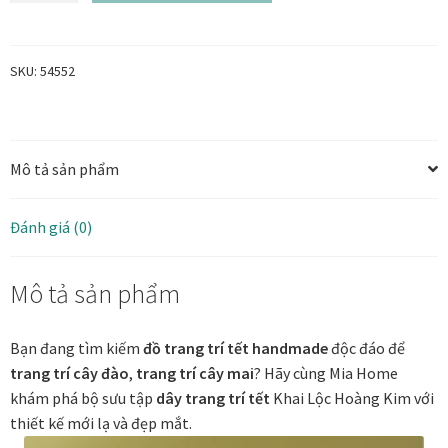
Phú
Quý
Tranh ánh kim Collection
-
SKU:
54552
Dây
Tranh điêu khắc gỗ Collection
trang
trí
Tranh sơn mài Thư Pháp
Mô tả sản phẩm
Tết
trang
Trống Đồng Collection
trí
Đánh giá (0)
cây
Viên Dung Collection
mai
Mô tả sản phẩm
cây
Vũ khúc thiên nga Collection
đào
số
Bạn đang tìm kiếm
đồ trang trí tết handmade
độc đáo để
Wheels of Time
lượng
trang trí cây đào
,
trang trí cây mai
? Hãy cùng Mia Home
khám phá bộ sưu tập
dây trang trí tết
Khai Lộc Hoàng Kim với
Tranh chim sếu nghệ thuật
thiết kế mới lạ và đẹp mắt.