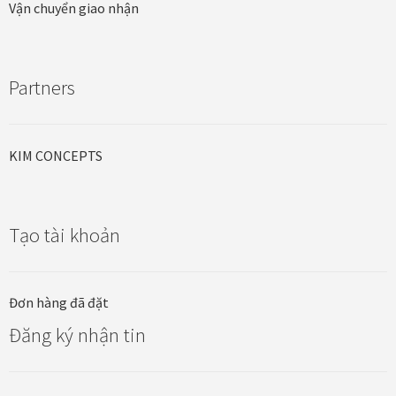
Vận chuyển giao nhận
Thanh toán
Thông tin chung & hỗ trợ
Partners
Tối ưu chất lượng hình ảnh
KIM CONCEPTS
Trang mẫu
Tranh biểu tượng văn hoá Việt Nam
Tạo tài khoản
Tranh dán tường
Đơn hàng đã đặt
Tranh dự án
Đăng ký nhận tin
Tranh nhà mẫu dự án