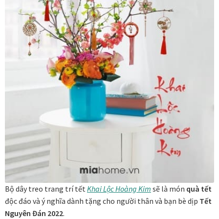
In tranh treo tường theo yêu cầu
Fine Art Giclée Printing
In ảnh theo yêu cầu
In tranh canvas theo yêu cầu
In tranh dán tường theo yêu cầu
in tranh mica
Khung ảnh
Bộ dây treo trang trí tết
Khai Lộc Hoàng Kim
sẽ là món
quà tết
độc đáo và ý nghĩa dành tặng cho người thân và bạn bè dịp
Tết
Khung ảnh cưới
Nguyên Đán 2022
.