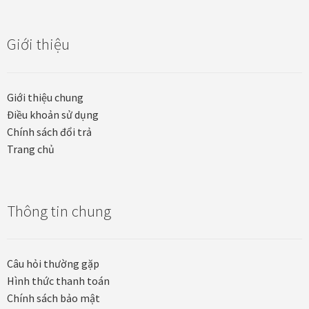
Quà tặng cao cấp
Quà tặng đối tác nước ngoài
Giới thiệu
Quà Tết Doanh nghiệp 2026
Giới thiệu chung
Quy định khu vực giao hàng
Điều khoản sử dụng
Chính sách đổi trả
Trang chủ
Sản phẩm mới
Tài khoản
Thông tin chung
test
Test home page 260225
Câu hỏi thường gặp
Hình thức thanh toán
TẾT 2025
Chính sách bảo mật