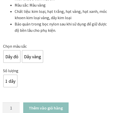
Danh Lam Collection
Màu sắc: Màu vàng
Chất liệu: kim loại, hạt trắng, hạt vàng, hạt xanh, móc
khoen kim loại vàng, dây kim loại
Điều Khoản Sử Dụng
Bảo quản trong bọc nylon sau khi sử dụng để giữ được
độ bền lâu cho phụ kiện.
Hoa Xuân – Tranh sơn mài hoa
Kim Mã – Tranh sơn mài dát vàng
Chọn màu sắc
Dây đỏ
Dây vàng
Liên Diệp collection
Số lượng
Liên Hoa – Tranh hoa sen sơn mài
1 dây
Reflections by the River
Saigon In Monochrome
Mai
Thêm vào giỏ hàng
Thịnh Vượng Collection
Khai