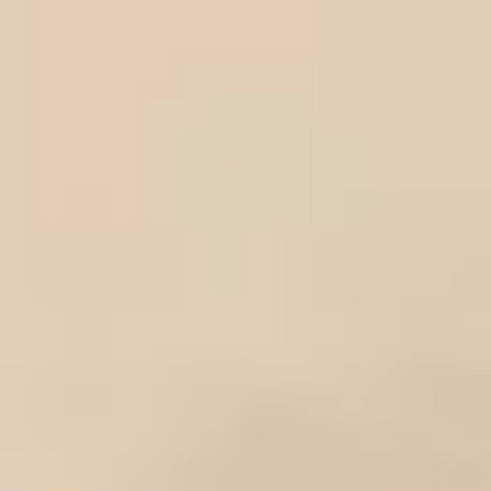
Tranh ánh kim Collection
Tranh điêu khắc gỗ Collection
Tranh sơn mài Thư Pháp
Trống Đồng Collection
Viên Dung Collection
Vũ khúc thiên nga Collection
Wheels of Time
Tranh chim sếu nghệ thuật