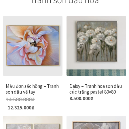
Mẫu đơn sắc hồng – Tranh
Daisy – Tranh hoa sơn dầu
sơn dầu vẽ tay
cúc trắng pastel 80×80
Sản
8.500.000
₫
14.500.000
₫
phẩm
Giá
Giá
12.325.000
₫
gốc
hiện
này
là:
tại
có
14.500.000₫.
là:
12.325.000₫.
nhiều