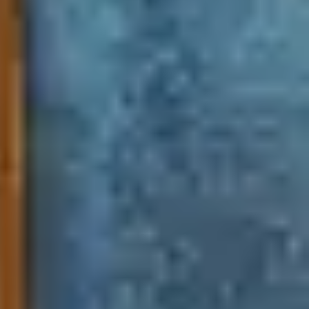
Tranh nhà ở cao cấp
Tranh trang trí văn phòng
Tranh treo khách sạn
Tranh hoa sen treo phòng thờ
Tranh mừng thọ
Tranh phòng khách hiện đại
Tranh sơn dầu cao cấp
Tranh sơn mài phòng khách
Tranh tặng đối tác