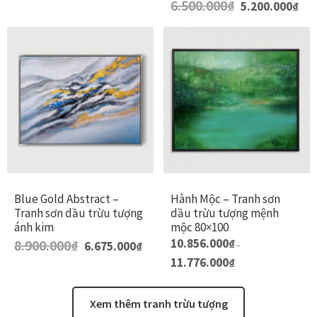
6.500.000
₫
5.200.000
₫
trang
gốc
hiện
là:
tại
sản
6.500.000₫.
là:
5.200.
phẩm
Blue Gold Abstract –
Hành Mộc – Tranh sơn
Tranh sơn dầu trừu tượng
dầu trừu tượng mệnh
ánh kim
mộc 80×100
Giá
Giá
Sản
S
10.856.000
₫
8.900.000
₫
6.675.000
₫
–
gốc
hiện
phẩm
p
Khoảng
11.776.000
₫
là:
tại
giá:
8.900.000₫.
là:
này
n
từ
6.675.000₫.
10.856.000₫
có
c
Xem thêm tranh trừu tượng
đến
nhiều
n
11.776.000₫