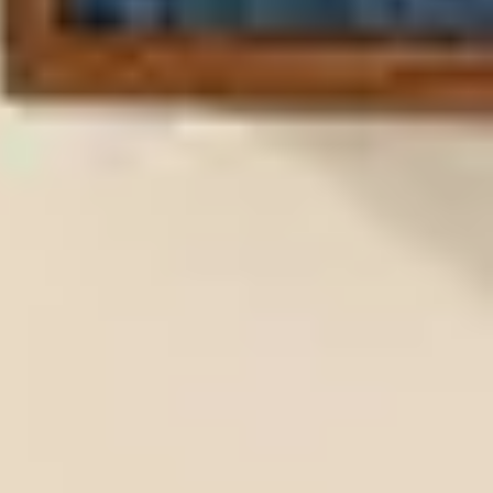
Tranh treo phòng thờ
Tranh treo tường
ƯU ĐÃI
Ưu đãi khung tranh
Ưu đãi tranh in
Ưu đãi tranh sơn dầu
Ưu đãi tranh sơn mài
Vận Chuyển Giao Nhận
VIDEO