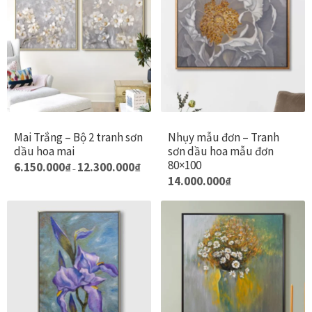
biến
thể.
Các
tùy
chọn
có
thể
được
Mai Trắng – Bộ 2 tranh sơn
Nhụy mẫu đơn – Tranh
dầu hoa mai
sơn dầu hoa mẫu đơn
chọn
80×100
Khoảng
Sản
6.150.000
₫
12.300.000
₫
trên
–
giá:
14.000.000
₫
phẩm
trang
từ
6.150.000₫
này
sản
đến
có
12.300.000₫
phẩm
nhiều
biến
thể.
Các
tùy