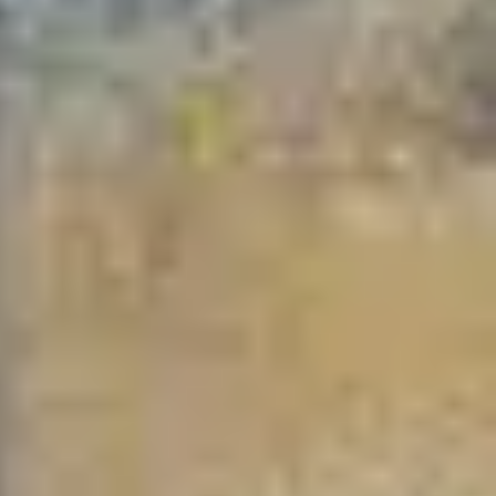
Đóng khung tranh canvas – tranh sơn dầu
Đóng khung tranh đính đá
Đóng khung tranh kính cho tranh ảnh, giấy mỹ thuật,
poster, bản vẽ tay
Đóng khung tranh sơn mài
Đóng khung tranh thêu
Giỏ hàng
Giới Thiệu Mia Home
Homepage Test