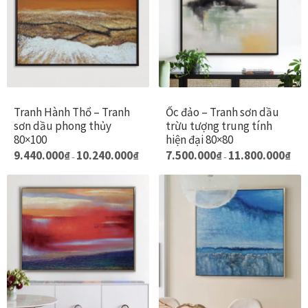
Tranh Hành Thổ – Tranh
Ốc đảo – Tranh sơn dầu
sơn dầu phong thủy
trừu tượng trung tính
80×100
hiện đại 80×80
Khoảng
Khoả
Sản
S
9.440.000
₫
10.240.000
₫
7.500.000
₫
11.800.000
₫
–
–
giá:
giá:
phẩm
p
từ
từ
9.440.000₫
7.500
này
n
đến
đến
có
c
10.240.000₫
11.80
nhiều
n
biến
b
thể.
t
Các
C
tùy
t