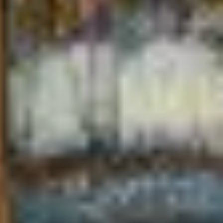
Quà tặng cao cấp
Quà tặng đối tác nước ngoài
Quà Tết Doanh nghiệp 2026
Quy định khu vực giao hàng
Sản phẩm mới
Tài khoản
test
Test home page 260225
TẾT 2025