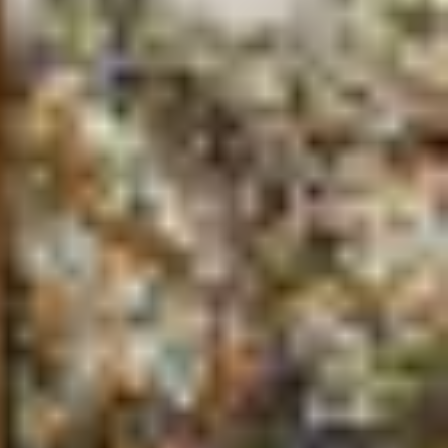
Khung tranh gỗ sồi
Khung tranh treo tường
Kim liên vạn phúc phòng thờ
Liên hệ
Mia Lifestyle
Nghệ thuật sơn mài dát vàng
Nhận vẽ tranh theo yêu cầu
Phương thức thanh toán