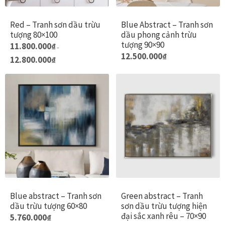
chọn
c
có
c
Red – Tranh sơn dầu trừu
Blue Abstract – Tranh sơn
thể
t
tượng 80×100
dầu phong cảnh trừu
được
đ
tượng 90×90
Sản
11.800.000
₫
–
chọn
c
12.500.000
₫
phẩm
Khoảng
12.800.000
₫
trên
t
giá:
này
từ
trang
t
11.800.000₫
có
sản
s
đến
nhiều
12.800.000₫
phẩm
p
biến
thể.
Các
tùy
chọn
có
thể
Blue abstract – Tranh sơn
Green abstract – Tranh
được
dầu trừu tượng 60×80
sơn dầu trừu tượng hiện
chọn
đại sắc xanh rêu – 70×90
5.760.000
₫
trên
Giá
Giá