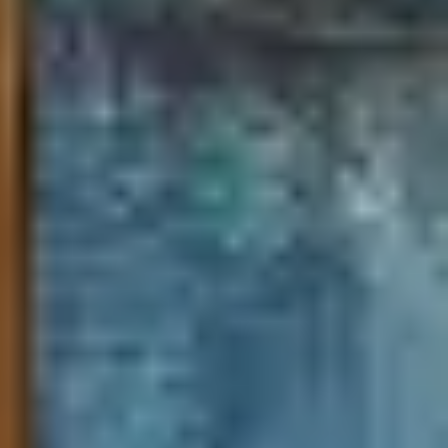
Thanh toán
Thông tin chung & hỗ trợ
Tối ưu chất lượng hình ảnh
Trang mẫu
Tranh biểu tượng văn hoá Việt Nam
Tranh dán tường
Tranh dự án
Tranh nhà mẫu dự án