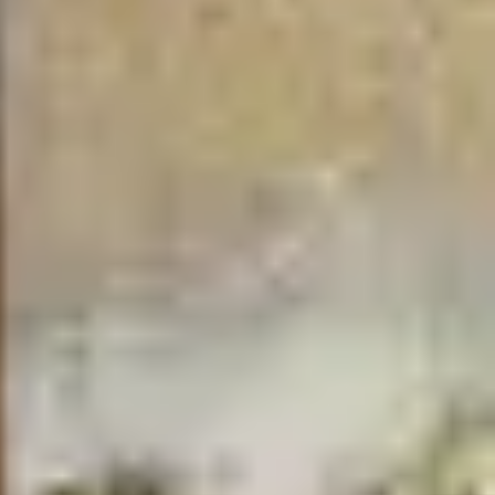
In tranh treo tường theo yêu cầu
Fine Art Giclée Printing
In ảnh theo yêu cầu
In tranh canvas theo yêu cầu
In tranh dán tường theo yêu cầu
in tranh mica
Khung ảnh
Khung ảnh cưới