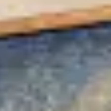
Các dòng giấy in Giclee
Catalogue
Catalogue Bộ Sưu Tập Mã Vương
Câu hỏi thường gặp khi mua tranh tại Mia Home
Dây treo Tết Bính Ngọ 2026
Đóng khung tranh theo yêu cầu
Đóng khung tranh thảm Dubai
Đóng khung ảnh
Đóng khung áo đấu – áo thun