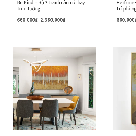
Be Kind – Bộ 2 tranh câu nói hay
Perfume 
treo tường
trí phòn
Khoảng
Sản
660.000
₫
2.380.000
₫
660.000
–
giá:
phẩm
từ
này
660.000₫
đến
có
2.380.000₫
nhiều
biến
thể.
Các
tùy
chọn
có
thể
được
chọn
trên
trang
sản
phẩm