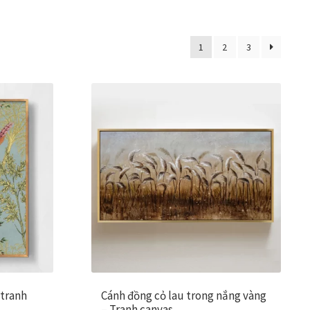
1
2
3
 tranh
Cánh đồng cỏ lau trong nắng vàng
– Tranh canvas