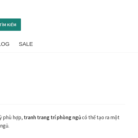
TÌM KIẾM
LOG
SALE
ome
Dây treo Tết Bính Ngọ 2026
hung ảnh cưới
Khung tranh gỗ sồi
Khung tranh treo tường
nh toán
Quà tặng cao cấp
Quà tặng đối tác nước ngoài
h toán
Thông tin chung & hỗ trợ
Tối ưu chất lượng hình ảnh
uỷ phù hợp,
tranh trang trí phòng ngủ
có thể tạo ra một
Tranh phòng khách hiện đại
Tranh sơn dầu cao cấp
 ngủ.