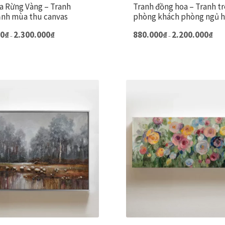
 Rừng Vàng – Tranh
Tranh đồng hoa – Tranh t
nh mùa thu canvas
phòng khách phòng ngủ h
Khoảng
Khoả
Sản
00
₫
2.300.000
₫
880.000
₫
2.200.000
₫
–
–
giá:
giá:
phẩm
từ
từ
này
1.450.000₫
880.0
đến
đến
có
2.300.000₫
2.200
nhiều
biến
thể.
Các
tùy
chọn
có
thể
được
chọn
trên
trang
sản
phẩm