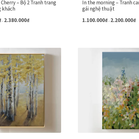
Cherry – Bộ 2 Tranh trang
In the morning – Tranh ca
g khách
gái nghệ thuật
Khoảng
K
Sản
₫
2.380.000
₫
1.100.000
₫
2.200.000
₫
–
–
giá:
gi
phẩm
từ
từ
này
660.000₫
1.
đến
đ
có
2.380.000₫
2.
nhiều
biến
thể.
Các
tùy
chọn
có
thể
được
chọn
trên
trang
sản
phẩm