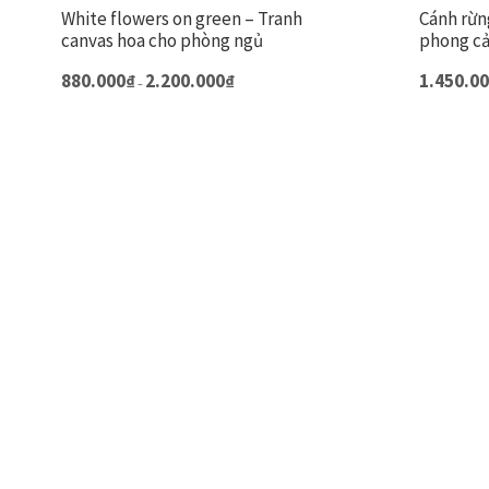
White flowers on green – Tranh
Cánh rừn
canvas hoa cho phòng ngủ
phong c
Khoảng
Sản
880.000
₫
2.200.000
₫
1.450.0
–
giá:
phẩm
từ
này
880.000₫
đến
có
2.200.000₫
nhiều
biến
thể.
Các
tùy
chọn
có
thể
được
chọn
trên
trang
sản
phẩm