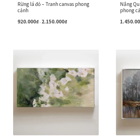
Rừng lá đỏ – Tranh canvas phong
Nắng Qua
cảnh
phong cả
Khoảng
Sản
920.000
₫
2.150.000
₫
1.450.0
–
giá:
phẩm
từ
này
920.000₫
đến
có
2.150.000₫
nhiều
biến
thể.
Các
tùy
chọn
có
thể
được
chọn
trên
trang
sản
phẩm