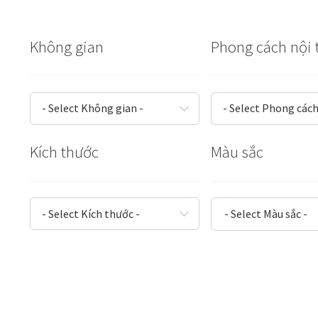
Tranh sơn mài phòng khách
Tranh tặng đối tác
Tranh tặng 
Không gian
Phong cách nội 
Tranh treo phòng làm việc giám đốc
Tranh treo phòng ngủ
Xưởng tranh Mia Home
- Select Không gian -
- Select Phong cách
Kích thước
Màu sắc
- Select Kích thước -
- Select Màu sắc -