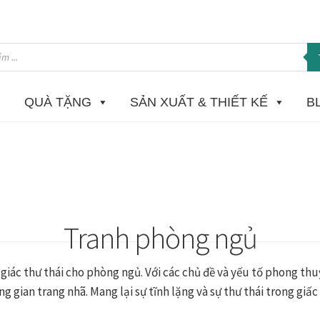
QUÀ TẶNG
SẢN XUẤT & THIẾT KẾ
B
 in Giclee
Catalogue
Câu hỏi thường gặp khi mua tranh tại Mia H
ome
Homepage Test
In tranh treo tường theo yêu cầu
Khung ảnh
K
ật sơn mài dát vàng
Nhận vẽ tranh theo yêu cầu
Phương thức tha
Tranh phòng ngủ
 phẩm mới
Tài khoản
test
Test home page 260225
TẾT 2025
Than
giác thư thái cho phòng ngủ. Với các chủ đề và yếu tố phong th
ường
Tranh dự án
Tranh hoa sen treo phòng thờ
Tranh mừng thọ
g gian trang nhã. Mang lại sự tĩnh lặng và sự thư thái trong giấc