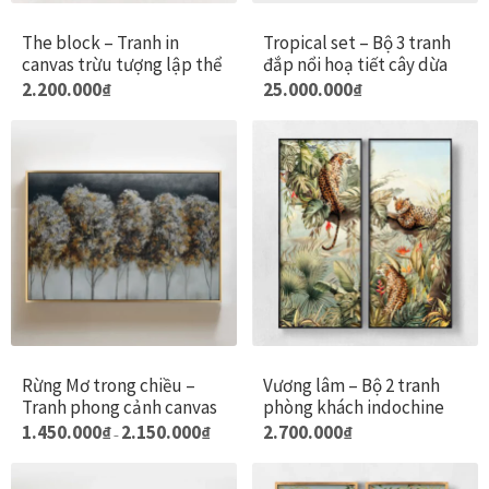
Quà tặng cao cấp
t
The block – Tranh in
Tropical set – Bộ 3 tranh
đ
Quà tặng đối tác nước ngoài
canvas trừu tượng lập thể
đắp nổi hoạ tiết cây dừa
c
Sản
2.200.000
₫
25.000.000
₫
t
phẩm
Quà Tết Doanh nghiệp 2026
t
này
s
có
Quy định khu vực giao hàng
p
nhiều
biến
Sản phẩm mới
thể.
Các
Tài khoản
tùy
chọn
test
có
Rừng Mơ trong chiều –
Vương lâm – Bộ 2 tranh
thể
Tranh phong cảnh canvas
phòng khách indochine
Test home page 260225
được
Khoảng
Sản
Sản
1.450.000
₫
2.150.000
₫
2.700.000
₫
–
chọn
giá:
phẩm
phẩm
từ
TẾT 2025
trên
1.450.000₫
này
này