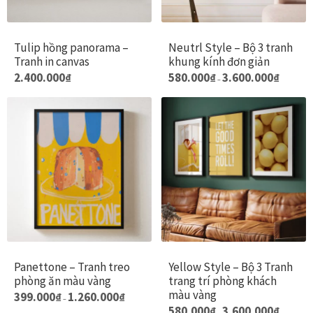
có
c
thể
t
Xưởng in tranh
được
đ
Tulip hồng panorama –
Neutrl Style – Bộ 3 tranh
Tranh in canvas
khung kính đơn giản
chọn
c
Xưởng template
Khoảng
Sản
Sả
2.400.000
₫
580.000
₫
3.600.000
₫
trên
t
–
giá:
phẩm
ph
trang
t
từ
Xưởng tranh Mia Home
580.000₫
này
này
sản
s
đến
có
có
3.600.000₫
phẩm
p
nhiều
nhi
biến
biế
thể.
thể
Các
Các
tùy
tùy
chọn
ch
có
có
Panettone – Tranh treo
Yellow Style – Bộ 3 Tranh
thể
thể
phòng ăn màu vàng
trang trí phòng khách
được
đư
màu vàng
Khoảng
Sản
399.000
₫
1.260.000
₫
–
chọn
ch
giá:
Khoảng
Sả
580.000
₫
3.600.000
₫
–