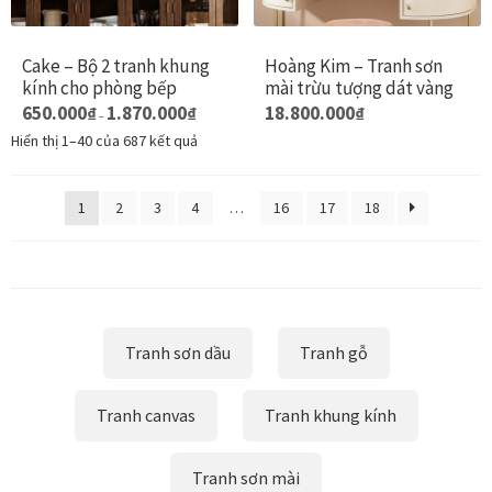
ch
thể
có
được
Cake – Bộ 2 tranh khung
Hoàng Kim – Tranh sơn
th
chọn
kính cho phòng bếp
mài trừu tượng dát vàng
đư
trên
Khoảng
Sản
Sản
650.000
₫
1.870.000
₫
18.800.000
₫
–
ch
giá:
trang
phẩm
phẩm
Hiển thị 1–40 của 687 kết quả
từ
tr
sản
650.000₫
này
này
tr
đến
phẩm
có
có
1.870.000₫
sả
1
2
3
4
…
16
17
18
nhiều
nhiều
p
biến
biến
thể.
thể.
Các
Các
tùy
tùy
Tranh sơn dầu
Tranh gỗ
chọn
chọn
có
có
thể
thể
Tranh canvas
Tranh khung kính
được
được
chọn
chọn
Tranh sơn mài