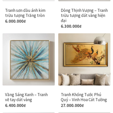
thể
t
được
đ
Tranh sơn dầu ánh kim
Dòng Thịnh Vượng – Tranh
Đóng khung tranh canvas – tranh sơn dầu
trừu tượng Trăng tròn
trừu tượng dát vàng hiện
chọn
c
đại
Sản
6.000.000
₫
trên
t
Sản
6.300.000
₫
Đóng khung tranh đính đá
phẩm
trang
t
phẩm
này
sản
s
này
có
Đóng khung tranh kính cho tranh ảnh, giấy mỹ thuật,
phẩm
p
có
nhiều
poster, bản vẽ tay
nhiều
biến
biến
thể.
Đóng khung tranh sơn mài
thể.
Các
Các
tùy
Đóng khung tranh thêu
tùy
chọn
chọn
có
Giỏ hàng
có
thể
Vầng Sáng Xanh – Tranh
Tranh Khổng Tước Phú
thể
được
vẽ tay dát vàng
Quý – Vinh Hoa Cát Tường
Giới Thiệu Mia Home
được
chọn
Sản
Sản
6.400.000
₫
27.000.000
₫
chọn
trên
phẩm
phẩm
Homepage Test