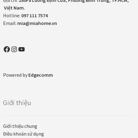
Địa chỉ:
280F8 Lương Định Của, Phường Bình Trưng, TP.HCM,
Việt Nam.
Hotline:
097 111 7574
Email:
mia@miahome.vn
Facebook
Instagram
YouTube
Powered by
Edgecomm
Giới thiệu
Giới thiệu chung
Điều khoản sử dụng