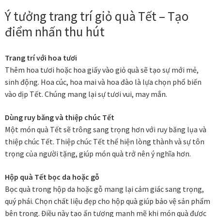
Quà tặng cao cấp
Ý tưởng trang trí giỏ quà Tết – Tạo
Quà tặng đối tác nước ngoài
điểm nhấn thu hút
Quà Tết Doanh nghiệp 2026
Trang trí với hoa tươi
Thêm hoa tươi hoặc hoa giấy vào giỏ quà sẽ tạo sự mới mẻ,
Quy định khu vực giao hàng
sinh động. Hoa cúc, hoa mai và hoa đào là lựa chọn phổ biến
vào dịp Tết. Chúng mang lại sự tươi vui, may mắn.
Sản phẩm mới
Dùng ruy băng và thiệp chúc Tết
Một món quà Tết sẽ trông sang trọng hơn với ruy băng lụa và
Tài khoản
thiệp chúc Tết. Thiệp chúc Tết thể hiện lòng thành và sự tôn
trọng của người tặng, giúp món quà trở nên ý nghĩa hơn.
test
Hộp quà Tết bọc da hoặc gỗ
Test home page 260225
Bọc quà trong hộp da hoặc gỗ mang lại cảm giác sang trọng,
quý phái. Chọn chất liệu đẹp cho hộp quà giúp bảo vệ sản phẩm
TẾT 2025
bên trong. Điều này tạo ấn tượng mạnh mẽ khi món quà được