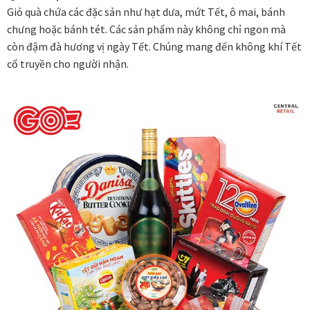
Giỏ quà chứa các đặc sản như hạt dưa, mứt Tết, ô mai, bánh
Các dòng giấy in Giclee
chưng hoặc bánh tét. Các sản phẩm này không chỉ ngon mà
còn đậm đà hương vị ngày Tết. Chúng mang đến không khí Tết
Catalogue
cổ truyền cho người nhận.
Catalogue Bộ Sưu Tập Mã Vương
Câu hỏi thường gặp khi mua tranh tại Mia Home
Dây treo Tết Bính Ngọ 2026
Đóng khung tranh theo yêu cầu
Đóng khung tranh thảm Dubai
Đóng khung ảnh
Đóng khung áo đấu – áo thun