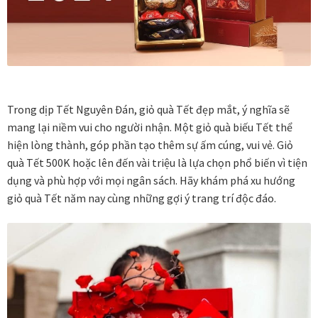
Vị trí trưng bày
BLOG
Bộ sưu tập tranh
Trong dịp Tết Nguyên Đán, giỏ quà Tết đẹp mắt, ý nghĩa sẽ
mang lại niềm vui cho người nhận. Một giỏ quà biếu Tết thể
Bộ sưu tập Mã Vương – Quà tặng doanh nghiệp
hiện lòng thành, góp phần tạo thêm sự ấm cúng, vui vẻ. Giỏ
quà Tết 500K hoặc lên đến vài triệu là lựa chọn phổ biến vì tiện
dụng và phù hợp với mọi ngân sách. Hãy khám phá xu hướng
Chính Sách Bảo Mật
giỏ quà Tết năm nay cùng những gợi ý trang trí độc đáo.
Chính Sách Đổi Trả
Chính sách đổi trả hàng
Đăng ký thành viên