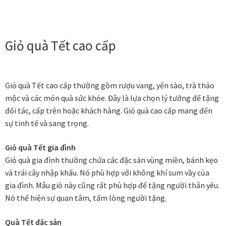
Tranh ánh kim Collection
Giỏ quà Tết cao cấp
Tranh điêu khắc gỗ Collection
Tranh sơn mài Thư Pháp
Giỏ quà Tết cao cấp thường gồm rượu vang, yến sào, trà thảo
mộc và các món quà sức khỏe. Đây là lựa chọn lý tưởng để tặng
Trống Đồng Collection
đối tác, cấp trên hoặc khách hàng. Giỏ quà cao cấp mang đến
sự tinh tế và sang trọng.
Viên Dung Collection
Giỏ quà Tết gia đình
Vũ khúc thiên nga Collection
Giỏ quà gia đình thường chứa các đặc sản vùng miền, bánh kẹo
và trái cây nhập khẩu. Nó phù hợp với không khí sum vầy của
Wheels of Time
gia đình. Mẫu giỏ này cũng rất phù hợp để tặng người thân yêu.
Nó thể hiện sự quan tâm, tấm lòng người tặng.
Tranh chim sếu nghệ thuật
Quà Tết đặc sản