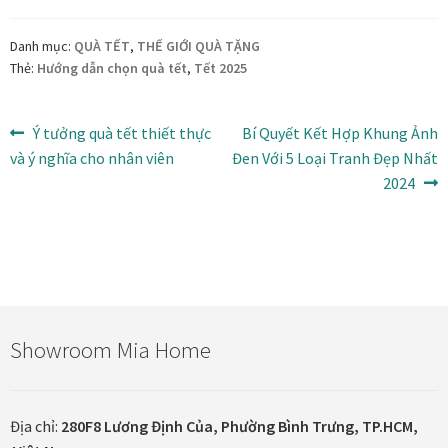
n
8
Danh mục:
QUÀ TẾT
,
THẾ GIỚI QUÀ TẶNG
.
Thẻ:
Hướng dẫn chọn quà tết
,
Tết 2025
5
0
Điều
Bài
Bài
Ý tưởng quà tết thiết thực
Bí Quyết Kết Hợp Khung Ảnh
0
trước:
tiếp
và ý nghĩa cho nhân viên
Đen Với 5 Loại Tranh Đẹp Nhất
.
hướng
theo:
2024
0
bài
0
0
viết
₫
Showroom Mia Home
Địa chỉ:
280F8 Lương Định Của, Phường Bình Trưng, TP.HCM,