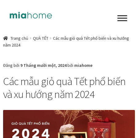
Đi
Chuyển
đến
đến
Điều
nội
Tổng quan
hướng
dung
Trang chủ
QUÀ TẾT
Các mẫu giỏ quà Tết phổ biến và xu hướng
năm 2024
Art in living
Chất liệu nghệ thuật
Đăng bởi
9 Tháng mười một, 2024
bởi
miahome
Các mẫu giỏ quà Tết phổ biến
Không gian sống
và xu hướng năm 2024
Cách chọn tranh phòng ngủ để mỗi ngày bắt đầu nhẹ
nhàng hơn
Chọn tranh phòng khách từ góc nhìn Home Stylist
Phong cách nội thất