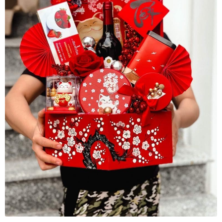
Danh Lam Collection
Điều Khoản Sử Dụng
Hoa Xuân – Tranh sơn mài hoa
Kim Mã – Tranh sơn mài dát vàng
Liên Diệp collection
Liên Hoa – Tranh hoa sen sơn mài
Reflections by the River
Saigon In Monochrome
Thịnh Vượng Collection