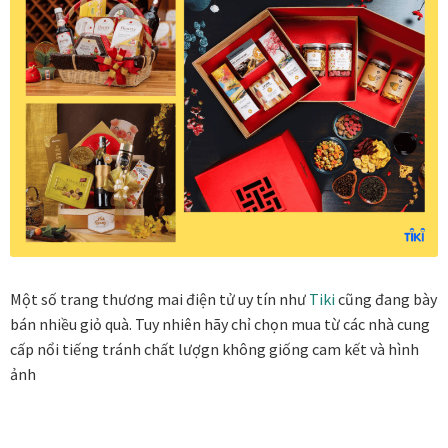
Khung tranh gỗ sồi
Khung tranh treo tường
Kim liên vạn phúc phòng thờ
Liên hệ
Mia Lifestyle
Nghệ thuật sơn mài dát vàng
Một số trang thương mai điện tử uy tín như
Tiki
cũng đang bày
bán nhiều giỏ quà. Tuy nhiên hãy chỉ chọn mua từ các nhà cung
Nhận vẽ tranh theo yêu cầu
cấp nổi tiếng tránh chất lượgn không giống cam kết và hình
ảnh
Phương thức thanh toán