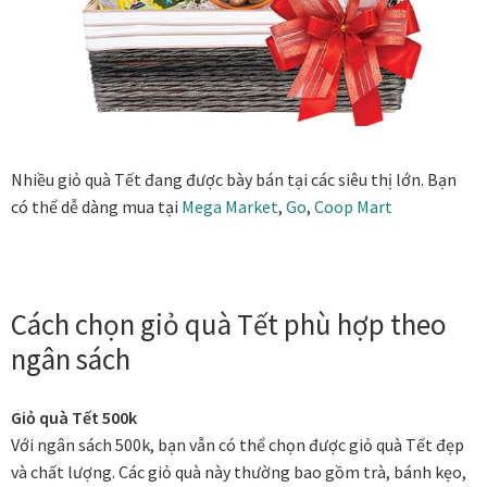
Đóng khung tranh canvas – tranh sơn dầu
Đóng khung tranh đính đá
Đóng khung tranh kính cho tranh ảnh, giấy mỹ thuật,
Nhiều giỏ quà Tết đang được bày bán tại các siêu thị lớn. Bạn
poster, bản vẽ tay
có thể dễ dàng mua tại
Mega Market
,
Go
,
Coop Mart
Đóng khung tranh sơn mài
Đóng khung tranh thêu
Cách chọn giỏ quà Tết phù hợp theo
ngân sách
Giỏ hàng
Giỏ quà Tết 500k
Giới Thiệu Mia Home
Với ngân sách 500k, bạn vẫn có thể chọn được giỏ quà Tết đẹp
và chất lượng. Các giỏ quà này thường bao gồm trà, bánh kẹo,
Homepage Test