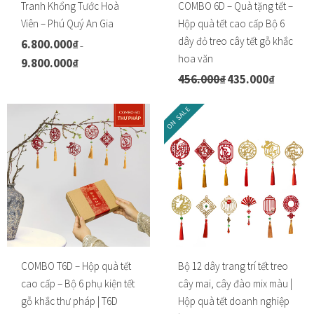
Tranh Khổng Tước Hoà
COMBO 6D – Quà tặng tết –
Tranh treo phòng thờ
Viên – Phú Quý An Gia
Hộp quà tết cao cấp Bộ 6
dây đỏ treo cây tết gỗ khắc
6.800.000
₫
Tranh treo tường
–
hoa văn
9.800.000
₫
K
456.000
₫
435.000
₫
G
G
h
ƯU ĐÃI
i
i
o
ON SALE
á
á
ả
Ưu đãi khung tranh
g
h
n
ố
i
g
Ưu đãi tranh in
c
ệ
g
l
n
i
Ưu đãi tranh sơn dầu
à
t
á
:
ạ
:
Ưu đãi tranh sơn mài
4
i
t
5
l
ừ
COMBO T6D – Hộp quà tết
Bộ 12 dây trang trí tết treo
Vận Chuyển Giao Nhận
6
à
6
cao cấp – Bộ 6 phụ kiện tết
cây mai, cây đào mix màu |
.
:
.
gỗ khắc thư pháp | T6D
Hộp quà tết doanh nghiệp
VIDEO
0
4
8