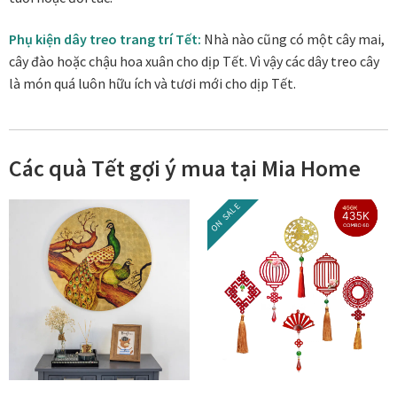
Tranh tặng khai trương
Phụ kiện dây treo trang trí Tết:
Nhà nào cũng có một cây mai,
cây đào hoặc chậu hoa xuân cho dịp Tết. Vì vậy các dây treo cây
Tranh tặng sếp cao cấp
là món quá luôn hữu ích và tươi mới cho dịp Tết.
Tranh tặng tân gia
Các quà Tết gợi ý mua tại Mia Home
Tranh theo phong cách thiết kế
ON SALE
Tranh Bắc Âu – Scandinavian
Tranh treo phòng khách
Tranh treo phòng làm việc giám đốc
Tranh treo phòng ngủ