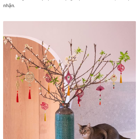
nhận.
Thanh toán
Thông tin chung & hỗ trợ
Tối ưu chất lượng hình ảnh
Trang mẫu
Tranh biểu tượng văn hoá Việt Nam
Tranh dán tường
Tranh dự án
Tranh nhà mẫu dự án