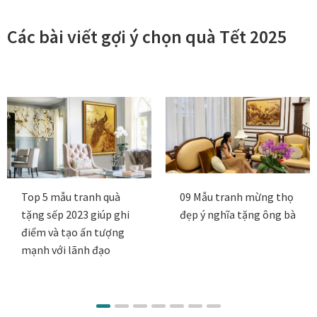
g
đ
₫
i
ế
đ
Các bài viết gợi ý chọn quà Tết 2025
á
n
ế
:
7
n
t
.
2
ừ
0
6
4
0
.
.
0
0
0
.
0
0
0
0
0
0
.
Top 5 mẫu tranh quà
09 Mẫu tranh mừng thọ
.
0
0
tặng sếp 2023 giúp ghi
đẹp ý nghĩa tặng ông bà
0
₫
0
điểm và tạo ấn tượng
0
0
mạnh với lãnh đạo
0
₫
₫
đ
ế