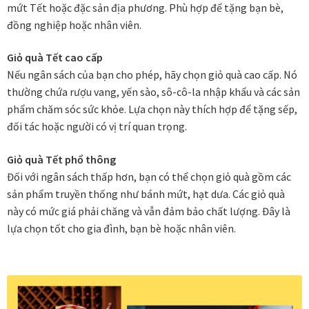
mứt Tết hoặc đặc sản địa phương. Phù hợp để tặng bạn bè,
đồng nghiệp hoặc nhân viên.
In tranh treo tường theo yêu cầu
Giỏ quà Tết cao cấp
Fine Art Giclée Printing
Nếu ngân sách của bạn cho phép, hãy chọn giỏ quà cao cấp. Nó
thường chứa rượu vang, yến sào, sô-cô-la nhập khẩu và các sản
phẩm chăm sóc sức khỏe. Lựa chọn này thích hợp để tặng sếp,
In ảnh theo yêu cầu
đối tác hoặc người có vị trí quan trọng.
In tranh canvas theo yêu cầu
Giỏ quà Tết phổ thông
Đối với ngân sách thấp hơn, bạn có thể chọn giỏ quà gồm các
In tranh dán tường theo yêu cầu
sản phẩm truyền thống như bánh mứt, hạt dưa. Các giỏ quà
này có mức giá phải chăng và vẫn đảm bảo chất lượng. Đây là
in tranh mica
lựa chọn tốt cho gia đình, bạn bè hoặc nhân viên.
Khung ảnh
Khung ảnh cưới