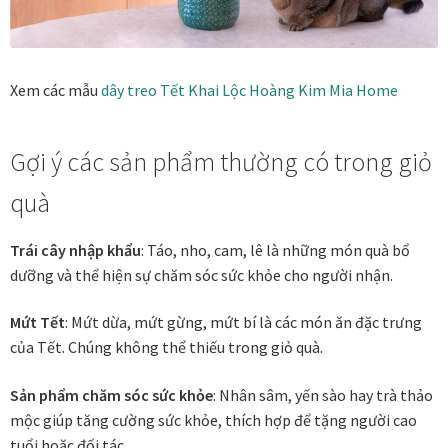
Tranh nhà ở cao cấp
Tranh trang trí văn phòng
Xem các mẫu
dây treo Tết Khai Lộc Hoàng Kim
Mia Home
Tranh treo khách sạn
Gợi ý các sản phẩm thường có trong giỏ
Tranh hoa sen treo phòng thờ
quà
Tranh mừng thọ
Trái cây nhập khẩu
: Táo, nho, cam, lê là những món quà bổ
dưỡng và thể hiện sự chăm sóc sức khỏe cho người nhận.
Tranh phòng khách hiện đại
Mứt Tết
: Mứt dừa, mứt gừng, mứt bí là các món ăn đặc trưng
Tranh sơn dầu cao cấp
của Tết. Chúng không thể thiếu trong giỏ quà.
Tranh sơn mài phòng khách
Sản phẩm chăm sóc sức khỏe
: Nhân sâm, yến sào hay trà thảo
mộc giúp tăng cường sức khỏe, thích hợp để tặng người cao
Tranh tặng đối tác
tuổi hoặc đối tác.