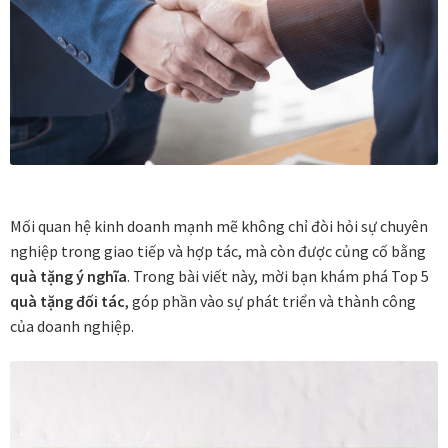
Vị trí trưng bày
BLOG
Bộ sưu tập tranh
Bộ sưu tập Mã Vương – Quà tặng doanh nghiệp
Mối quan hệ kinh doanh mạnh mẽ không chỉ đòi hỏi sự chuyên
nghiệp trong giao tiếp và hợp tác, mà còn được củng cố bằng
Chính Sách Bảo Mật
quà tặng ý nghĩa
. Trong bài viết này, mời bạn khám phá Top 5
quà tặng đối tác
, góp phần vào sự phát triển và thành công
Chính Sách Đổi Trả
của doanh nghiệp.
Chính sách đổi trả hàng
Đăng ký thành viên