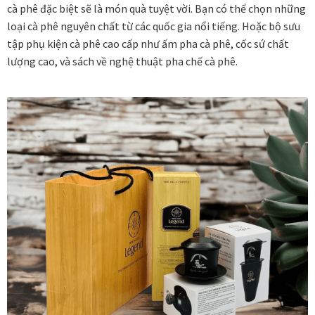
cà phê đặc biệt sẽ là món quà tuyệt vời. Bạn có thể chọn những
loại cà phê nguyên chất từ các quốc gia nổi tiếng. Hoặc bộ sưu
Tranh tặng khai trương
tập phụ kiện cà phê cao cấp như ấm pha cà phê, cốc sứ chất
lượng cao, và sách về nghệ thuật pha chế cà phê.
Tranh tặng sếp cao cấp
Tranh tặng tân gia
Tranh theo phong cách thiết kế
Tranh Bắc Âu – Scandinavian
Tranh treo phòng khách
Tranh treo phòng làm việc giám đốc
Tranh treo phòng ngủ