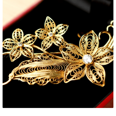
Quà tặng cao cấp
Quà tặng đối tác nước ngoài
Quà Tết Doanh nghiệp 2026
Quy định khu vực giao hàng
Sản phẩm mới
Tài khoản
test
Test home page 260225
TẾT 2025