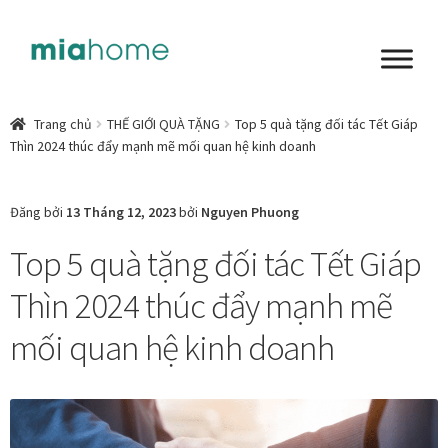
Đi
Chuyển
đến
đến
Điều
nội
Tổng quan
hướng
dung
Trang chủ
THẾ GIỚI QUÀ TẶNG
Top 5 quà tặng đối tác Tết Giáp
Thìn 2024 thúc đẩy mạnh mẽ mối quan hệ kinh doanh
Art in living
Chất liệu nghệ thuật
Đăng bởi
13 Tháng 12, 2023
bởi
Nguyen Phuong
Top 5 quà tặng đối tác Tết Giáp
Không gian sống
Thìn 2024 thúc đẩy mạnh mẽ
Cách chọn tranh phòng ngủ để mỗi ngày bắt đầu nhẹ
nhàng hơn
mối quan hệ kinh doanh
Chọn tranh phòng khách từ góc nhìn Home Stylist
Phong cách nội thất