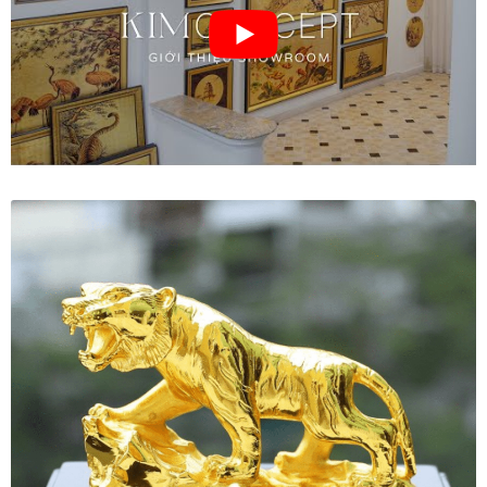
Đóng khung tranh canvas – tranh sơn dầu
Đóng khung tranh đính đá
Đóng khung tranh kính cho tranh ảnh, giấy mỹ thuật,
poster, bản vẽ tay
Đóng khung tranh sơn mài
Đóng khung tranh thêu
Giỏ hàng
Giới Thiệu Mia Home
Homepage Test