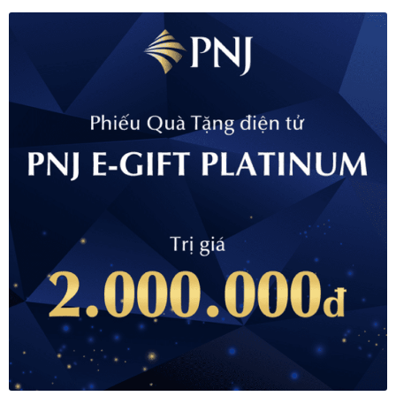
Thanh toán
Thông tin chung & hỗ trợ
Tối ưu chất lượng hình ảnh
Trang mẫu
Tranh biểu tượng văn hoá Việt Nam
Tranh dán tường
Tranh dự án
Tranh nhà mẫu dự án