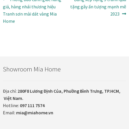
Điều
trước:
tiếp
giả, hàng nhái thương hiệu
tặng gây ấn tượng mạnh mẽ
hướng
Xưởng in tranh
theo:
Tranh sơn mài dát vàng Mia
2023
bài
Home
Xưởng template
viết
Xưởng tranh Mia Home
Showroom Mia Home
Địa chỉ:
280F8 Lương Định Của, Phường Bình Trưng, TP.HCM,
Việt Nam.
Hotline:
097 111 7574
Email:
mia@miahome.vn