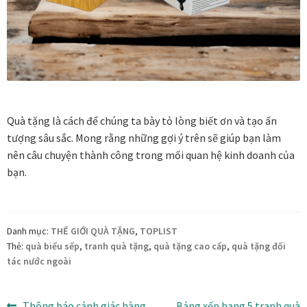
Tranh treo phòng thờ
Tranh treo tường
ƯU ĐÃI
Ưu đãi khung tranh
Quà tặng là cách để chúng ta bày tỏ lòng biết ơn và tạo ấn
tượng sâu sắc. Mong rằng những gợi ý trên sẽ giúp bạn làm
nên câu chuyện thành công trong mối quan hệ kinh doanh của
Ưu đãi tranh in
bạn.
Ưu đãi tranh sơn dầu
Ưu đãi tranh sơn mài
Danh mục:
THẾ GIỚI QUÀ TẶNG
,
TOPLIST
Thẻ:
quà biếu sếp
,
tranh quà tặng
,
quà tặng cao cấp
,
quà tặng đối
tác nước ngoài
Vận Chuyển Giao Nhận
VIDEO
Bài
Bài
Thông báo cảnh giác hàng
Bảng xếp hạng 5 tranh quà