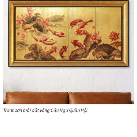
Danh Lam Collection
Điều Khoản Sử Dụng
Hoa Xuân – Tranh sơn mài hoa
Kim Mã – Tranh sơn mài dát vàng
Liên Diệp collection
Liên Hoa – Tranh hoa sen sơn mài
Reflections by the River
Tranh sơn mài dát vàng Cửu Ngư Quần Hội
Saigon In Monochrome
Thịnh Vượng Collection