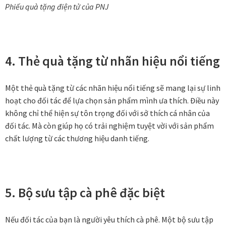
Tranh nhà ở cao cấp
Phiếu quà tặng điện tử của PNJ
Tranh trang trí văn phòng
4. Thẻ quà tặng từ nhãn hiệu nổi tiếng
Tranh treo khách sạn
Tranh hoa sen treo phòng thờ
Một thẻ quà tặng từ các nhãn hiệu nổi tiếng sẽ mang lại sự linh
hoạt cho đối tác để lựa chọn sản phẩm mình ưa thích. Điều này
Tranh mừng thọ
không chỉ thể hiện sự tôn trọng đối với sở thích cá nhân của
đối tác. Mà còn giúp họ có trải nghiệm tuyệt vời với sản phẩm
chất lượng từ các thương hiệu danh tiếng.
Tranh phòng khách hiện đại
Tranh sơn dầu cao cấp
5. Bộ sưu tập cà phê đặc biệt
Tranh sơn mài phòng khách
Tranh tặng đối tác
Nếu đối tác của bạn là người yêu thích cà phê. Một bộ sưu tập