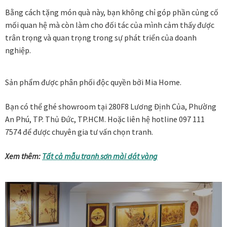
Các dòng giấy in Giclee
Bằng cách tặng món quà này, bạn không chỉ góp phần củng cố
mối quan hệ mà còn làm cho đối tác của mình cảm thấy được
trân trọng và quan trọng trong sự phát triển của doanh
Catalogue
nghiệp.
Catalogue Bộ Sưu Tập Mã Vương
Sản phẩm được phân phối độc quyền bởi Mia Home.
Câu hỏi thường gặp khi mua tranh tại Mia Home
Bạn có thể ghé showroom tại 280F8 Lương Định Của, Phường
Dây treo Tết Bính Ngọ 2026
An Phú, TP. Thủ Đức, TP.HCM. Hoặc liên hệ hotline 097 111
7574 để được chuyên gia tư vấn chọn tranh.
Đóng khung tranh theo yêu cầu
Xem thêm:
Tất cả mẫu tranh sơn mài dát vàng
Đóng khung tranh thảm Dubai
Đóng khung ảnh
Đóng khung áo đấu – áo thun