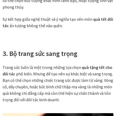
có thể chọn bức tượng khắc hình lãnh đạo, hoặc tượng linh vật
phong thủy.
Khung tranh gỗ sồi
Sự kết hợp giữa nghệ thuật và ý nghĩa tạo nên món
quà tết đối
Khung tranh treo tường
tác
ấn tượng không thể nào quên.
Kim liên vạn phúc phòng thờ
Liên hệ
3. Bộ trang sức sang trọng
Mia Lifestyle
Trang sức luôn là một trong những lựa chọn
quà tặng tết cho
đối tác
phổ biến. Nhưng để tạo nên sự khác biệt và sang trọng.
Nghệ thuật sơn mài dát vàng
Bạn có thể chọn những chiếc trang sức được làm từ vàng. Vòng
cổ, dây chuyền, hoặc bức bình chữ thập mạ vàng là những món
Nhận vẽ tranh theo yêu cầu
quà không chỉ đẳng cấp mà còn thể hiện sự chân thành và tôn
trọng đối với đối tác kinh doanh.
Phương thức thanh toán