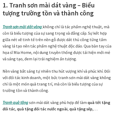
1. Tranh sơn mài dát vàng
– Biểu
tượng trường tồn và thành công
Tranh ánh kim Collection
Tranh điêu khắc gỗ Collection
Tranh sơn mài dát vàng
không chỉ là tác phẩm nghệ thuật, mà
còn là biểu tượng của sự sang trọng và đẳng cấp. Sự kết hợp
Tranh sơn mài Thư Pháp
giữa nét vẽ tinh tế trên nền gỗ được dát thủ công từng tấm
vàng lá tạo nên tác phẩm nghệ thuật độc đáo. Qua bàn tay của
họa sĩ Mia Home, nội dung truyền thống được tái hiện mới mẻ
Trống Đồng Collection
và sáng tạo, đem lại trải nghiệm ấn tượng.
Viên Dung Collection
Nền vàng bắt sáng tự nhiên thu hút vượng khí và phúc khí. Đối
với đối tác kinh doanh, một bức tranh sơn mài dát vàng không
Vũ khúc thiên nga Collection
chỉ là một món quà trang trí, mà còn là biểu tượng của sự
trường tồn và thành công.
Wheels of Time
Tranh quà tặng
sơn mài dát vàng phù hợp để làm
quà tết tặng
Tranh chim sếu nghệ thuật
đối tác
,
quà tặng đối tác nước ngoài
,
quà tặng sếp
,…