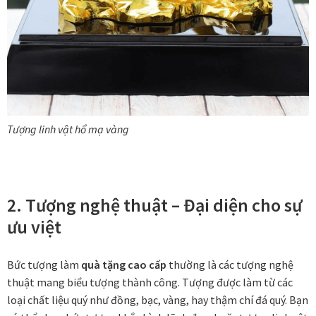
In tranh treo tường theo yêu cầu
Fine Art Giclée Printing
In ảnh theo yêu cầu
Tượng linh vật hổ mạ vàng
In tranh canvas theo yêu cầu
In tranh dán tường theo yêu cầu
2. Tượng nghệ thuật – Đại diện cho sự
ưu việt
in tranh mica
Khung ảnh
Bức tượng làm
quà tặng cao cấp
thường là các tượng nghệ
thuật mang biểu tượng thành công. Tượng được làm từ các
Khung ảnh cưới
loại chất liệu quý như đồng, bạc, vàng, hay thậm chí đá quý. Bạn