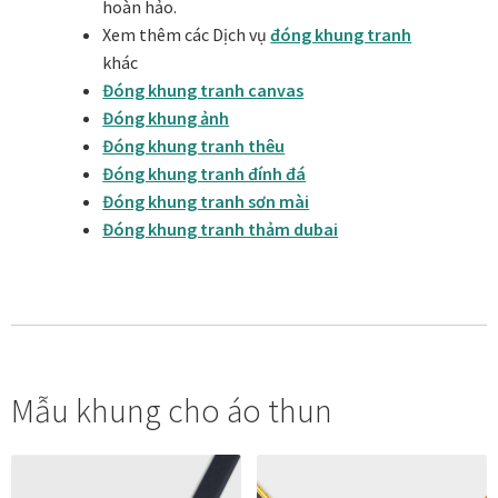
Quà tặng cao cấp
hoàn hảo.
Xem thêm các Dịch vụ
đóng khung tranh
khác
Quà tặng đối tác nước ngoài
Đóng khung tranh canvas
Đóng khung ảnh
Quà Tết Doanh nghiệp 2026
Đóng khung tranh thêu
Đóng khung tranh đính đá
Quy định khu vực giao hàng
Đóng khung tranh sơn mài
Đóng khung tranh thảm dubai
Sản phẩm mới
Tài khoản
test
Mẫu khung cho áo thun
Test home page 260225
TẾT 2025