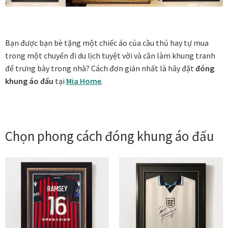
Vị trí trưng bày
Bạn được bạn bè tặng một chiếc áo của cầu thủ hay tự mua
BLOG
trong một chuyến đi du lịch tuyệt vời và cần làm khung tranh
để trưng bày trong nhà? Cách đơn giản nhất là hãy đặt
đóng
Bộ sưu tập tranh
khung áo đấu
tại
Mia Home
.
Bộ sưu tập Mã Vương – Quà tặng doanh nghiệp
Chính Sách Bảo Mật
Chọn phong cách đóng khung áo đấu
Chính Sách Đổi Trả
Chính sách đổi trả hàng
Đăng ký thành viên