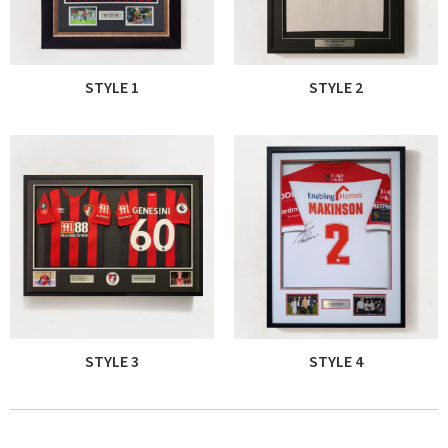
Danh Lam Collection
Điều Khoản Sử Dụng
STYLE 1
STYLE 2
Hoa Xuân – Tranh sơn mài hoa
Kim Mã – Tranh sơn mài dát vàng
Liên Diệp collection
Liên Hoa – Tranh hoa sen sơn mài
Reflections by the River
STYLE 3
STYLE 4
Saigon In Monochrome
Thịnh Vượng Collection