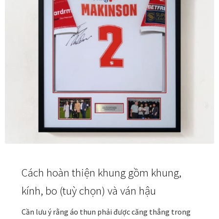
Đóng khung tranh canvas – tranh sơn dầu
Đóng khung tranh đính đá
Đóng khung tranh kính cho tranh ảnh, giấy mỹ thuật,
poster, bản vẽ tay
Đóng khung tranh sơn mài
Đóng khung tranh thêu
Giỏ hàng
Cách hoàn thiện khung gồm khung,
kính, bo (tuỳ chọn) và ván hậu
Giới Thiệu Mia Home
Cần lưu ý rằng áo thun phải được căng thẳng trong
Homepage Test