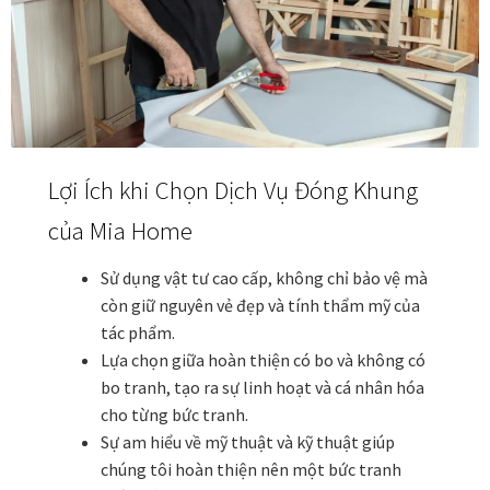
Khung tranh gỗ sồi
Khung tranh treo tường
Kim liên vạn phúc phòng thờ
Lợi Ích khi Chọn Dịch Vụ Đóng Khung
Liên hệ
của Mia Home
Mia Lifestyle
Sử dụng vật tư cao cấp, không chỉ bảo vệ mà
còn giữ nguyên vẻ đẹp và tính thẩm mỹ của
Nghệ thuật sơn mài dát vàng
tác phẩm.
Lựa chọn giữa hoàn thiện có bo và không có
Nhận vẽ tranh theo yêu cầu
bo tranh, tạo ra sự linh hoạt và cá nhân hóa
cho từng bức tranh.
Phương thức thanh toán
Sự am hiểu về mỹ thuật và kỹ thuật giúp
chúng tôi hoàn thiện nên một bức tranh