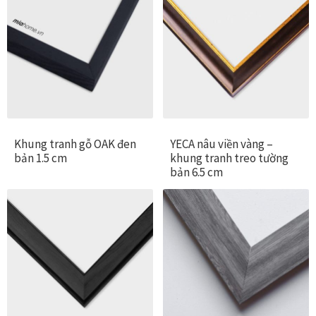
Thanh toán
Thông tin chung & hỗ trợ
Tối ưu chất lượng hình ảnh
Trang mẫu
Khung tranh gỗ OAK đen
YECA nâu viền vàng –
bản 1.5 cm
khung tranh treo tường
bản 6.5 cm
Tranh biểu tượng văn hoá Việt Nam
Tranh dán tường
Tranh dự án
Tranh nhà mẫu dự án