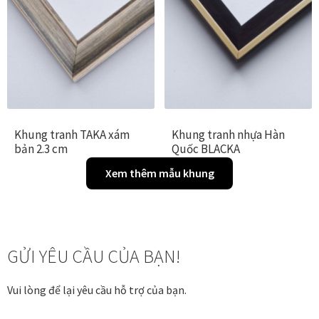
Tranh tặng khai trương
Tranh tặng sếp cao cấp
Tranh tặng tân gia
Khung tranh TAKA xám
Khung tranh nhựa Hàn
Tranh theo phong cách thiết kế
bản 2.3 cm
Quốc BLACKA
Xem thêm mẫu khung
Tranh Bắc Âu – Scandinavian
Tranh treo phòng khách
GỬI YÊU CẦU CỦA BẠN!
Tranh treo phòng làm việc giám đốc
Vui lòng để lại yêu cầu hỗ trợ của bạn.
Tranh treo phòng ngủ