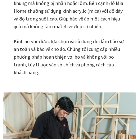
khung mà không bị nhăn hoặc lõm. Bên cạnh đó Mia
Home thường sử dụng kính acrylic (mica) với độ dày
In tranh treo tường theo yêu cầu
và độ trong suốt cao. Giúp bảo vệ áo một cách hiệu
quả mà không làm mất đi vẻ đẹp tự nhiên.
Fine Art Giclée Printing
Kính acrylic được lựa chọn và sử dụng để đảm bảo sự
an toàn và bảo vệ cho áo. Chúng tôi cung cấp nhiều
In ảnh theo yêu cầu
phương pháp hoàn thiện với bo và không với bo
tranh, tùy thuộc vào sở thích và phong cách của
In tranh canvas theo yêu cầu
khách hàng.
In tranh dán tường theo yêu cầu
in tranh mica
Khung ảnh
Khung ảnh cưới