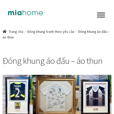
Đi
Chuyển
đến
đến
Điều
nội
Tổng quan
hướng
dung
Trang chủ
Đóng khung tranh theo yêu cầu
Đóng khung áo đấu –
áo thun
Art in living
Chất liệu nghệ thuật
Đóng khung áo đấu – áo thun
Không gian sống
Cách chọn tranh phòng ngủ để mỗi ngày bắt đầu nhẹ
nhàng hơn
Chọn tranh phòng khách từ góc nhìn Home Stylist
Phong cách nội thất