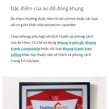
Các dòng giấy in Giclee
Đặc điểm của áo để đóng khung
Catalogue
Áo thun thường được làm từ vải cotton hoặc các loại
vải co giãn khác như polyester-spandex.
Catalogue Bộ Sưu Tập Mã Vương
Chọn khung phù hợp với kích thước và phong cách
của áo thun. Có thể sử dụng
khung tranh gỗ
,
khung
Câu hỏi thường gặp khi mua tranh tại Mia Home
tranh composite
hoặc các loại
khung tranh treo
tường
khác tùy thuộc vào sở thích và phong cách
Dây treo Tết Bính Ngọ 2026
trang trí của bạn.
Đóng khung tranh theo yêu cầu
Đóng khung tranh thảm Dubai
Đóng khung ảnh
Đóng khung áo đấu – áo thun