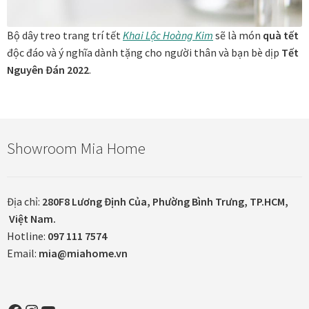
Khung tranh gỗ sồi
Bộ dây treo trang trí tết
Khai Lộc Hoàng Kim
sẽ là món
quà tết
độc đáo và ý nghĩa dành tặng cho người thân và bạn bè dịp
Tết
Khung tranh treo tường
Nguyên Đán 2022
.
Kim liên vạn phúc phòng thờ
Liên hệ
Showroom Mia Home
Mia Lifestyle
Địa chỉ:
280F8 Lương Định Của, Phường Bình Trưng, TP.HCM,
Nghệ thuật sơn mài dát vàng
Việt Nam.
Hotline:
097 111 7574
Nhận vẽ tranh theo yêu cầu
Email:
mia@miahome.vn
Phương thức thanh toán