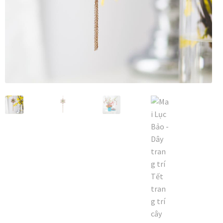
Vị trí trưng bày
BLOG
Bộ sưu tập tranh
Bộ sưu tập Mã Vương – Quà tặng doanh nghiệp
Chính Sách Bảo Mật
Chính Sách Đổi Trả
Chính sách đổi trả hàng
Đăng ký thành viên