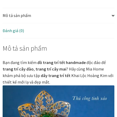
trí
Các dòng giấy in Giclee
Tết
Mô tả sản phẩm
trang
Catalogue
trí
cây
Đánh giá (0)
Catalogue Bộ Sưu Tập Mã Vương
mai
cây
Mô tả sản phẩm
Câu hỏi thường gặp khi mua tranh tại Mia Home
đào
số
lượng
Dây treo Tết Bính Ngọ 2026
Bạn đang tìm kiếm
đồ trang trí tết handmade
độc đáo để
trang trí cây đào
,
trang trí cây mai
? Hãy cùng Mia Home
Đóng khung tranh theo yêu cầu
khám phá bộ sưu tập
dây trang trí tết
Khai Lộc Hoàng Kim với
thiết kế mới lạ và đẹp mắt.
Đóng khung tranh thảm Dubai
Đóng khung ảnh
Đóng khung áo đấu – áo thun