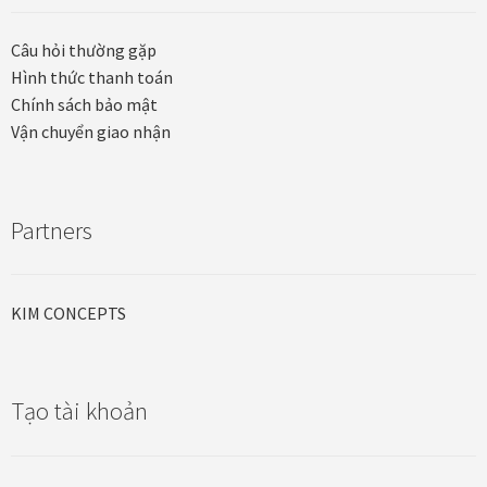
Thanh toán
Câu hỏi thường gặp
Hình thức thanh toán
Thông tin chung & hỗ trợ
Chính sách bảo mật
Vận chuyển giao nhận
Tối ưu chất lượng hình ảnh
Trang mẫu
Partners
Tranh biểu tượng văn hoá Việt Nam
KIM CONCEPTS
Tranh dán tường
Tranh dự án
Tạo tài khoản
Tranh nhà mẫu dự án