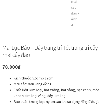
Danh Lam Collection
Điều Khoản Sử Dụng
Hoa Xuân – Tranh sơn mài hoa
Kim Mã – Tranh sơn mài dát vàng
Mai Lục Bảo – Dây trang trí Tết trang trí cây
mai cây đào
Liên Diệp collection
78.000
₫
Liên Hoa – Tranh hoa sen sơn mài
Kích thước: 5.5cm x 17cm
Reflections by the River
Màu sắc: Màu vàng đồng
Chất liệu: kim loại, hạt trắng, hạt vàng, hạt xanh, móc
Saigon In Monochrome
khoen kim loại vàng, dây kim loại
Bảo quản trong bọc nylon sau khi sử dụng để giữ được
Thịnh Vượng Collection