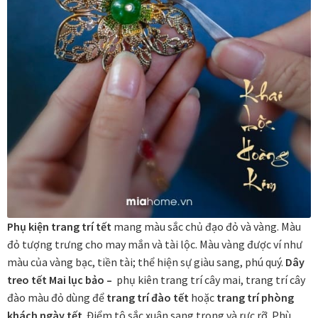
Đóng khung tranh canvas – tranh sơn dầu
Đóng khung tranh đính đá
Đóng khung tranh kính cho tranh ảnh, giấy mỹ thuật,
poster, bản vẽ tay
Đóng khung tranh sơn mài
Đóng khung tranh thêu
Phụ kiện trang trí tết
mang màu sắc chủ đạo đỏ và vàng. Màu
Giỏ hàng
đỏ tượng trưng cho may mắn và tài lộc. Màu vàng được ví như
màu của vàng bạc, tiền tài; thể hiện sự giàu sang, phú quý.
Dây
treo tết Mai lục bảo –
phụ kiên trang trí cây mai, trang trí cây
Giới Thiệu Mia Home
đào màu đỏ dùng để
trang trí đào tết
hoặc
trang trí phòng
khách ngày tết
. Điểm tô sắc xuân sang trọng và rực rỡ. Phù
Homepage Test