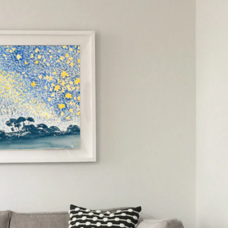
khai trương
Tranh tặng sếp cao cấp
Tranh tặng tân gia
Tranh theo
Tranh treo phòng thờ
Tranh treo tường
ƯU ĐÃI
Vận Chuyển Giao 