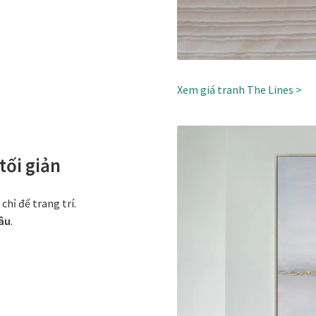
Xem giá tranh The Lines >
tối giản
hỉ để trang trí.
âu
.