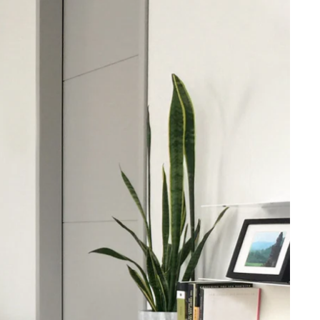
 phong cách thiết kế
Tranh treo phòng khách
Nhận
VIDEO
Xưởng in tranh
Xưởng template