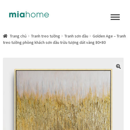
Đi
Chuyển
đến
đến
Điều
nội
Tổng quan
hướng
dung
Trang chủ
Tranh treo tường
Tranh sơn dầu
Golden Age – Tranh
treo tường phòng khách sơn dầu trừu tượng dát vàng 80×80
Art in living
Chất liệu nghệ thuật
Không gian sống
🔍
Cách chọn tranh phòng ngủ để mỗi ngày bắt đầu nhẹ
nhàng hơn
Chọn tranh phòng khách từ góc nhìn Home Stylist
Phong cách nội thất