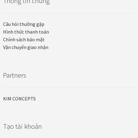
Thông tin chung
Quà tặng cao cấp
Quà tặng đối tác nước ngoài
Câu hỏi thường gặp
Hình thức thanh toán
Quà Tết Doanh nghiệp 2026
Chính sách bảo mật
Vận chuyển giao nhận
Quy định khu vực giao hàng
Sản phẩm mới
Partners
Tài khoản
KIM CONCEPTS
test
Test home page 260225
Tạo tài khoản
TẾT 2025