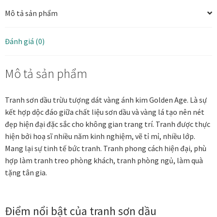
khách
Mô tả sản phẩm
sơn
Tranh ánh kim Collection
dầu
trừu
Đánh giá (0)
Tranh điêu khắc gỗ Collection
tượng
dát
Mô tả sản phẩm
vàng
Tranh sơn mài Thư Pháp
80x80
số
Trống Đồng Collection
Tranh sơn dầu trừu tượng dát vàng ánh kim Golden Age. Là sự
lượng
kết hợp dộc đáo giữa chất liệu sơn dầu và vàng lá tạo nên nét
đẹp hiện đại đặc sắc cho không gian trang trí. Tranh được thực
Viên Dung Collection
hiện bởi hoạ sĩ nhiều năm kinh nghiệm, vẽ tỉ mỉ, nhiều lớp.
Mang lại sự tinh tế bức tranh. Tranh phong cách hiện đại, phù
Vũ khúc thiên nga Collection
hợp làm tranh treo phòng khách, tranh phòng ngủ, làm quà
tặng tân gia.
Wheels of Time
Tranh chim sếu nghệ thuật
Điểm nổi bật của tranh sơn dầu