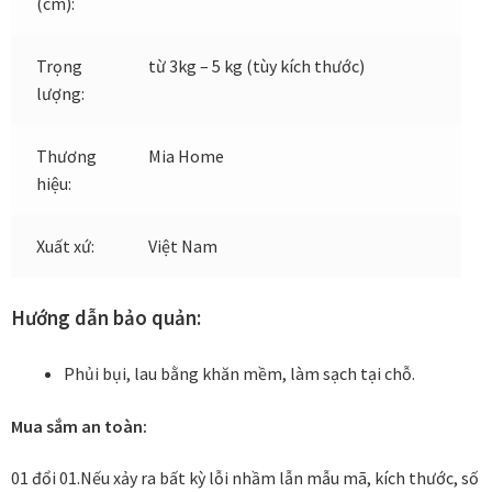
(cm):
Đóng khung tranh canvas – tranh sơn dầu
Trọng
từ 3kg – 5 kg (tùy kích thước)
lượng:
Đóng khung tranh đính đá
Thương
Mia Home
Đóng khung tranh kính cho tranh ảnh, giấy mỹ thuật,
hiệu:
poster, bản vẽ tay
Xuất xứ:
Việt Nam
Đóng khung tranh sơn mài
Hướng dẫn bảo quản:
Đóng khung tranh thêu
Phủi bụi, lau bằng khăn mềm, làm sạch tại chỗ.
Giỏ hàng
Mua sắm an toàn:
Giới Thiệu Mia Home
01 đổi 01.
Nếu xảy ra bất kỳ lỗi nhầm lẫn mẫu mã, kích thước, số
Homepage Test