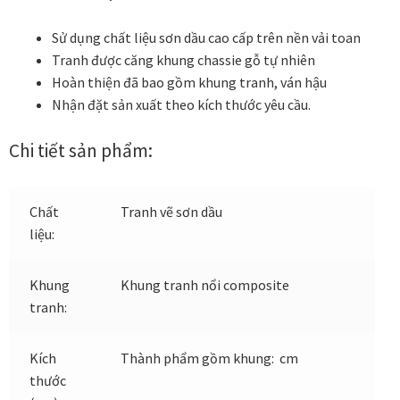
Các dòng giấy in Giclee
Sử dụng chất liệu sơn dầu cao cấp trên nền vải toan
Tranh được căng khung chassie gỗ tự nhiên
Catalogue
Hoàn thiện đã bao gồm khung tranh, ván hậu
Nhận đặt sản xuất theo kích thước yêu cầu.
Catalogue Bộ Sưu Tập Mã Vương
Chi tiết sản phẩm:
Câu hỏi thường gặp khi mua tranh tại Mia Home
Dây treo Tết Bính Ngọ 2026
Chất
Tranh vẽ sơn dầu
liệu:
Đóng khung tranh theo yêu cầu
Khung
Khung tranh nổi composite
Đóng khung tranh thảm Dubai
tranh:
Đóng khung ảnh
Kích
Thành phẩm gồm khung: cm
thước
Đóng khung áo đấu – áo thun