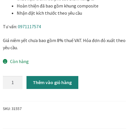
6.400.000₫.
là:
Danh Lam Collection
Hoàn thiện đã bao gồm khung composite
5.696.000₫.
Nhận đặt kích thước theo yêu cầu
Điều Khoản Sử Dụng
Tư vấn:
0971117574
Hoa Xuân – Tranh sơn mài hoa
Giá niêm yết chưa bao gồm 8% thuế VAT. Hóa đơn đỏ xuất theo
yêu cầu.
Kim Mã – Tranh sơn mài dát vàng
Còn hàng
Liên Diệp collection
Golden
Liên Hoa – Tranh hoa sen sơn mài
Thêm vào giỏ hàng
Age
-
Reflections by the River
Tranh
treo
SKU:
31557
Saigon In Monochrome
tường
phòng
Thịnh Vượng Collection