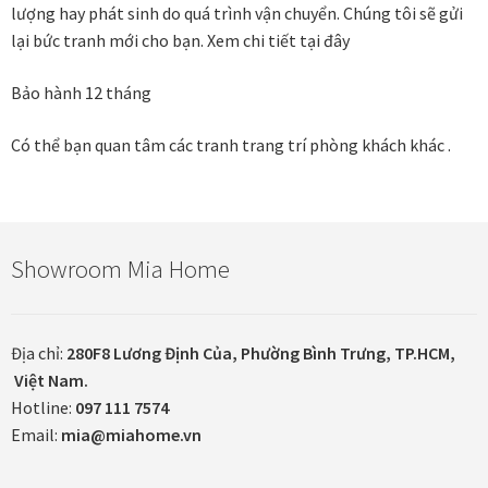
lượng hay phát sinh do quá trình vận chuyển. Chúng tôi sẽ gửi
lại bức tranh mới cho bạn.
Xem chi tiết tại đây
In tranh treo tường theo yêu cầu
Bảo hành 12 tháng
Fine Art Giclée Printing
Có thể bạn quan tâm các tranh trang trí phòng khách khác .
In ảnh theo yêu cầu
In tranh canvas theo yêu cầu
Showroom Mia Home
In tranh dán tường theo yêu cầu
in tranh mica
Địa chỉ:
280F8 Lương Định Của, Phường Bình Trưng, TP.HCM,
Việt Nam.
Khung ảnh
Hotline:
097 111 7574
Email:
mia@miahome.vn
Khung ảnh cưới