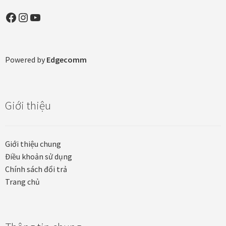
Facebook
Instagram
YouTube
Khung tranh gỗ sồi
Khung tranh treo tường
Powered by
Edgecomm
Kim liên vạn phúc phòng thờ
Liên hệ
Giới thiệu
Mia Lifestyle
Giới thiệu chung
Nghệ thuật sơn mài dát vàng
Điều khoản sử dụng
Chính sách đổi trả
Nhận vẽ tranh theo yêu cầu
Trang chủ
Phương thức thanh toán