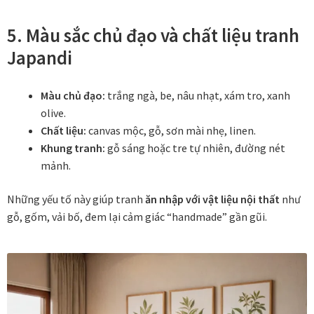
Tranh nhà ở cao cấp
5. Màu sắc chủ đạo và chất liệu tranh
Tranh trang trí văn phòng
Japandi
Tranh treo khách sạn
Màu chủ đạo:
trắng ngà, be, nâu nhạt, xám tro, xanh
olive.
Tranh hoa sen treo phòng thờ
Chất liệu:
canvas mộc, gỗ, sơn mài nhẹ, linen.
Khung tranh:
gỗ sáng hoặc tre tự nhiên, đường nét
Tranh mừng thọ
mảnh.
Tranh phòng khách hiện đại
Những yếu tố này giúp tranh
ăn nhập với vật liệu nội thất
như
gỗ, gốm, vải bố, đem lại cảm giác “handmade” gần gũi.
Tranh sơn dầu cao cấp
Tranh sơn mài phòng khách
Tranh tặng đối tác