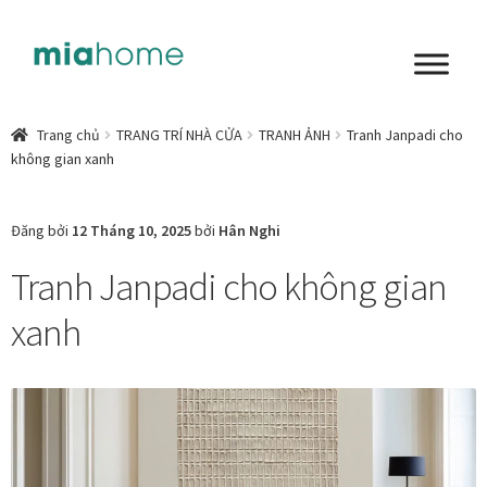
Đi
Chuyển
đến
đến
Điều
nội
Tổng quan
hướng
dung
Trang chủ
TRANG TRÍ NHÀ CỬA
TRANH ẢNH
Tranh Janpadi cho
không gian xanh
Art in living
Chất liệu nghệ thuật
Đăng bởi
12 Tháng 10, 2025
bởi
Hân Nghi
Tranh Janpadi cho không gian
Không gian sống
xanh
Cách chọn tranh phòng ngủ để mỗi ngày bắt đầu nhẹ
nhàng hơn
Chọn tranh phòng khách từ góc nhìn Home Stylist
Phong cách nội thất