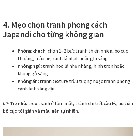
Quà tặng cao cấp
Quà tặng đối tác nước ngoài
4.
Mẹo chọn tranh phong cách
Japandi cho từng không gian
Quà Tết Doanh nghiệp 2026
Quy định khu vực giao hàng
Phòng khách:
chọn 1–2 bức tranh thiên nhiên, bố cục
thoáng, màu be, xanh lá nhạt hoặc ghi sáng.
Sản phẩm mới
Phòng ngủ:
tranh hoa lá nhẹ nhàng, hình tròn hoặc
khung gỗ sáng.
Phòng ăn:
tranh texture trừu tượng hoặc tranh phong
Tài khoản
cảnh ánh sáng dịu.
test
👉
Tip nhỏ:
treo tranh ở tầm mắt, tránh chi tiết cầu kỳ, ưu tiên
bố cục tối giản và màu nền tự nhiên
.
Test home page 260225
TẾT 2025