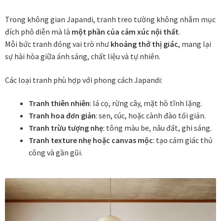
Các dòng giấy in Giclee
Trong không gian Japandi, tranh treo tường không nhằm mục
đích phô diễn mà là
một phần của cảm xúc nội thất
.
Catalogue
Mỗi bức tranh đóng vai trò như
khoảng thở thị giác
, mang lại
sự hài hòa giữa ánh sáng, chất liệu và tự nhiên.
Catalogue Bộ Sưu Tập Mã Vương
Các loại tranh phù hợp với phong cách Japandi:
Câu hỏi thường gặp khi mua tranh tại Mia Home
Tranh thiên nhiên
: lá cọ, rừng cây, mặt hồ tĩnh lặng.
Tranh hoa đơn giản
: sen, cúc, hoặc cành đào tối giản.
Dây treo Tết Bính Ngọ 2026
Tranh trừu tượng nhẹ
: tông màu be, nâu đất, ghi sáng.
Tranh texture nhẹ hoặc canvas mộc
: tạo cảm giác thủ
Đóng khung tranh theo yêu cầu
công và gần gũi.
Đóng khung tranh thảm Dubai
Đóng khung ảnh
Đóng khung áo đấu – áo thun