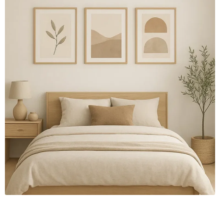
Thanh toán
Thông tin chung & hỗ trợ
Tối ưu chất lượng hình ảnh
Trang mẫu
Tranh biểu tượng văn hoá Việt Nam
Tranh dán tường
Tranh dự án
Tranh nhà mẫu dự án