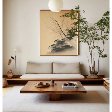
Đóng khung tranh canvas – tranh sơn dầu
Đóng khung tranh đính đá
Đóng khung tranh kính cho tranh ảnh, giấy mỹ thuật,
poster, bản vẽ tay
Đóng khung tranh sơn mài
Đóng khung tranh thêu
Giỏ hàng
Giới Thiệu Mia Home
Homepage Test