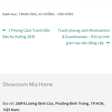
Danh mục:
TRANH ẢNH
,
XU HƯỚNG - CẢM HỨNG
Điều
Bài
Bài
7 Phong Cách Tranh Dẫn
Tranh phong cách Minimalism
trước:
tiếp
Đầu Xu Hướng 2025
& Scandinavian – Khi sự tinh
hướng
theo:
giản tạo nên đẳng cấp
bài
viết
Showroom Mia Home
Địa chỉ:
280F8 Lương Định Của, Phường Bình Trưng, TP.HCM,
Việt Nam.