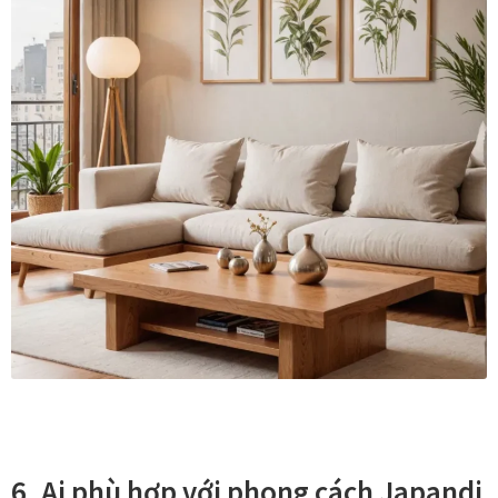
Tranh tặng khai trương
Tranh tặng sếp cao cấp
Tranh tặng tân gia
Tranh theo phong cách thiết kế
Tranh Bắc Âu – Scandinavian
Tranh treo phòng khách
Tranh treo phòng làm việc giám đốc
Tranh treo phòng ngủ
6. Ai phù hợp với phong cách Japandi