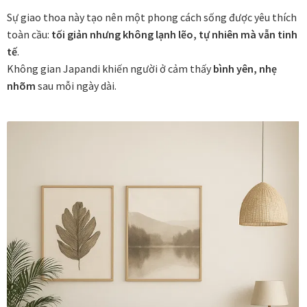
Danh Lam Collection
Sự giao thoa này tạo nên một phong cách sống được yêu thích
toàn cầu:
tối giản nhưng không lạnh lẽo, tự nhiên mà vẫn tinh
Điều Khoản Sử Dụng
tế
.
Không gian Japandi khiến người ở cảm thấy
bình yên, nhẹ
Hoa Xuân – Tranh sơn mài hoa
nhõm
sau mỗi ngày dài.
Kim Mã – Tranh sơn mài dát vàng
Liên Diệp collection
Liên Hoa – Tranh hoa sen sơn mài
Reflections by the River
Saigon In Monochrome
Thịnh Vượng Collection