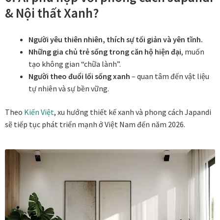
Tranh treo phòng thờ
& Nội thất Xanh?
Tranh treo tường
Người yêu thiên nhiên, thích sự tối giản và yên tĩnh.
Những gia chủ trẻ sống trong căn hộ hiện đại
, muốn
ƯU ĐÃI
tạo không gian “chữa lành”.
Người theo đuổi lối sống xanh
– quan tâm đến vật liệu
Ưu đãi khung tranh
tự nhiên và sự bền vững.
Ưu đãi tranh in
Theo
Kiến Việt
, xu hướng thiết kế xanh và phong cách Japandi
sẽ tiếp tục phát triển mạnh ở Việt Nam đến năm 2026.
Ưu đãi tranh sơn dầu
Ưu đãi tranh sơn mài
Vận Chuyển Giao Nhận
VIDEO