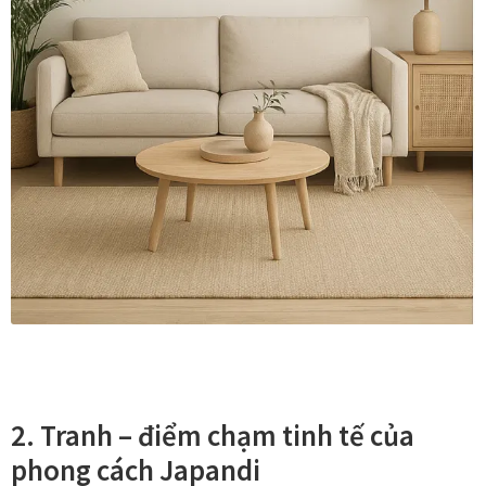
Tranh ánh kim Collection
Tranh điêu khắc gỗ Collection
Tranh sơn mài Thư Pháp
Trống Đồng Collection
Viên Dung Collection
Vũ khúc thiên nga Collection
Wheels of Time
2. Tranh – điểm chạm tinh tế của
Tranh chim sếu nghệ thuật
phong cách Japandi