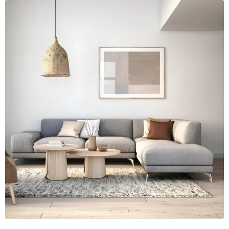
Khung tranh gỗ sồi
Khung tranh treo tường
Kim liên vạn phúc phòng thờ
Liên hệ
Mia Lifestyle
Nghệ thuật sơn mài dát vàng
Nhận vẽ tranh theo yêu cầu
Phương thức thanh toán