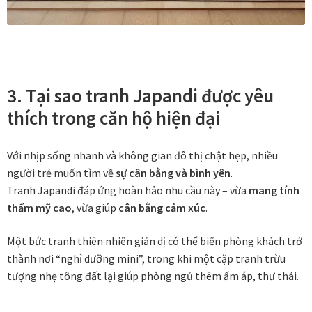
In tranh treo tường theo yêu cầu
Fine Art Giclée Printing
3. Tại sao tranh Japandi được yêu
In ảnh theo yêu cầu
thích trong căn hộ hiện đại
In tranh canvas theo yêu cầu
Với nhịp sống nhanh và không gian đô thị chật hẹp, nhiều
người trẻ muốn tìm về
sự cân bằng và bình yên
.
In tranh dán tường theo yêu cầu
Tranh Japandi đáp ứng hoàn hảo nhu cầu này – vừa
mang tính
thẩm mỹ cao
, vừa giúp
cân bằng cảm xúc
.
in tranh mica
Một bức tranh thiên nhiên giản dị có thể biến phòng khách trở
Khung ảnh
thành nơi “nghỉ dưỡng mini”, trong khi một cặp tranh trừu
tượng nhẹ tông đất lại giúp phòng ngủ thêm ấm áp, thư thái.
Khung ảnh cưới