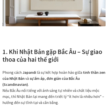
Vị trí trưng bày
BLOG
Bộ sưu tập tranh
Bộ sưu tập Mã Vương – Quà tặng doanh nghiệp
1. Khi Nhật Bản gặp Bắc Âu – Sự giao
thoa của hai thế giới
Chính Sách Bảo Mật
Phong cách
Japandi
là sự kết hợp hoàn hảo giữa
tinh thần zen
Chính Sách Đổi Trả
của Nhật Bản
và
sự ấm áp, đơn giản của Bắc Âu
(Scandinavian)
.
Chính sách đổi trả hàng
Nếu Bắc Âu nổi tiếng với ánh sáng tự nhiên và chất liệu mộc
mạc, thì Nhật Bản lại mang đến triết lý “ít hơn là nhiều hơn” –
Đăng ký thành viên
hướng đến sự tĩnh tại và cân bằng.