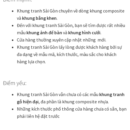
Khung tranh Sài Gòn chuyên về dòng khung composite
In tranh treo tường theo yêu cầu
và
khung bằng khen
.
Đến với khung tranh Sài Gòn, bạn sẽ tìm được rất nhiều
Fine Art Giclée Printing
mẫu
khung ảnh để bàn
và
khung hình
cưới
.
Cửa hàng thường xuyên cập nhật những mới.
In ảnh theo yêu cầu
Khung tranh Sài Gòn lấy lòng được khách hàng bởi sự
đa dạng về mẫu mã, kích thước, màu sắc cho khách
hàng lựa chọn.
In tranh canvas theo yêu cầu
In tranh dán tường theo yêu cầu
Điểm yếu:
in tranh mica
Khung tranh Sài Gòn vẫn chưa có các mẫu
khung tranh
gỗ hiện đại
, đa phần là khung composite nhựa.
Khung ảnh
Những kích thước phổ thông cửa hàng chưa có sẵn, bạn
phải liên hệ đặt trước
Khung ảnh cưới