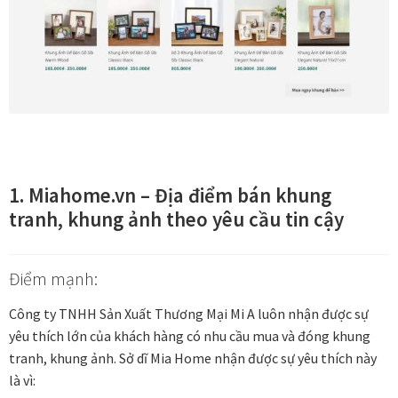
Tranh ánh kim Collection
Tranh điêu khắc gỗ Collection
Tranh sơn mài Thư Pháp
Trống Đồng Collection
1.
Miahome.vn – Địa điểm bán khung
tranh, khung ảnh theo yêu cầu tin cậy
Viên Dung Collection
Điểm mạnh:
Vũ khúc thiên nga Collection
Công ty TNHH Sản Xuất Thương Mại Mi A luôn nhận được sự
Wheels of Time
yêu thích lớn của khách hàng có nhu cầu mua và đóng khung
tranh, khung ảnh. Sở dĩ Mia Home nhận được sự yêu thích này
Tranh chim sếu nghệ thuật
là vì: