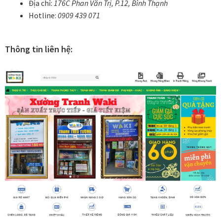
Địa chỉ:
176C Phan Văn Trị, P.12, Bình Thạnh
Tranh treo phòng thờ
Hotline:
0909 439 071
Tranh treo tường
Thông tin liên hệ:
ƯU ĐÃI
Ưu đãi khung tranh
Ưu đãi tranh in
Ưu đãi tranh sơn dầu
Ưu đãi tranh sơn mài
Vận Chuyển Giao Nhận
VIDEO