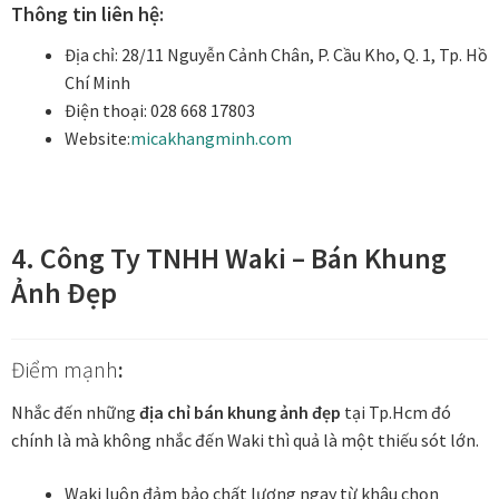
Tranh nhà ở cao cấp
Thông tin liên hệ:
Địa chỉ: 28/11 Nguyễn Cảnh Chân, P. Cầu Kho, Q. 1, Tp. Hồ
Tranh trang trí văn phòng
Chí Minh
Điện thoại: 028 668 17803
Tranh treo khách sạn
Website:
m
icakhangminh.com
Tranh hoa sen treo phòng thờ
Tranh mừng thọ
4. Công Ty TNHH Waki – Bán Khung
Ảnh Đẹp
Tranh phòng khách hiện đại
Tranh sơn dầu cao cấp
Điểm mạnh
:
Nhắc đến những
địa chỉ bán khung ảnh đẹp
tại Tp.Hcm đó
Tranh sơn mài phòng khách
chính là mà không nhắc đến Waki thì quả là một thiếu sót lớn.
Tranh tặng đối tác
Waki luôn đảm bảo chất lượng ngay từ khâu chọn