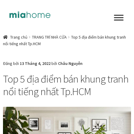
Đi
Chuyển
đến
đến
Điều
nội
Tổng quan
hướng
dung
Trang chủ
TRANG TRÍ NHÀ CỬA
Top 5 địa điểm bán khung tranh
nổi tiếng nhất Tp.HCM
Art in living
Chất liệu nghệ thuật
Đăng bởi
13 Tháng 4, 2022
bởi
Châu Nguyễn
Top 5 địa điểm bán khung tranh
Không gian sống
nổi tiếng nhất Tp.HCM
Cách chọn tranh phòng ngủ để mỗi ngày bắt đầu nhẹ
nhàng hơn
Chọn tranh phòng khách từ góc nhìn Home Stylist
Phong cách nội thất