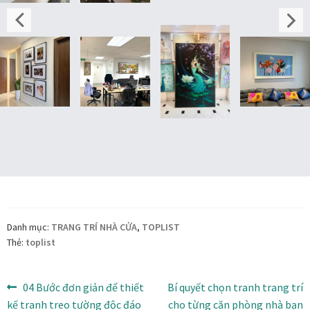
Danh mục:
TRANG TRÍ NHÀ CỬA
,
TOPLIST
Thẻ:
toplist
Điều
Bài
Bài
04 Bước đơn giản để thiết
Bí quyết chọn tranh trang trí
trước:
tiếp
kế tranh treo tường độc đáo
cho từng căn phòng nhà bạn