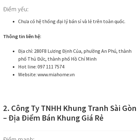
Điểm yếu:
Đóng khung tranh canvas – tranh sơn dầu
Chưa có hệ thống đại lý bán sỉ và lẻ trên toàn quốc.
Đóng khung tranh đính đá
Thông tin liên hệ:
Đóng khung tranh kính cho tranh ảnh, giấy mỹ thuật,
Địa chỉ: 280F8 Lương Định Của, phường An Phú, thành
poster, bản vẽ tay
phố Thủ Đức, thành phố Hồ Chí Minh
Hot line: 097 111 7574
Đóng khung tranh sơn mài
Website: www.miahome.vn
Đóng khung tranh thêu
2. Công Ty TNHH Khung Tranh Sài Gòn
Giỏ hàng
– Địa Điểm Bán Khung Giá Rẻ
Giới Thiệu Mia Home
Điểm mạnh:
Homepage Test