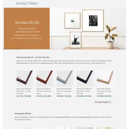
Danh Lam Collection
Điều Khoản Sử Dụng
Hoa Xuân – Tranh sơn mài hoa
Kim Mã – Tranh sơn mài dát vàng
Liên Diệp collection
Liên Hoa – Tranh hoa sen sơn mài
Reflections by the River
Saigon In Monochrome
Thịnh Vượng Collection