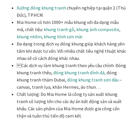
Các dòng giấy in Giclee
Xưởng đóng khung tranh
chuyên nghiệp tại quận 2 (Thủ
Đức), TP.HCM.
Catalogue
Mia Home có hơn 1000+ mẫu khung với đa dạng mẫu
mã, chất liệu:
khung tranh gỗ
,
khung ảnh composite
,
khung nhôm
,
khung hình sơn mài
Catalogue Bộ Sưu Tập Mã Vương
Đa dạng trong dịch vụ đóng khung giúp khách hàng yên
tâm khi dược tư vấn. Với nhiều chất liêu nghệ thuật khác
Câu hỏi thường gặp khi mua tranh tại Mia Home
nhau sẽ có cách đóng khác nhau.
Các dịch vụ làm khung tranh theo yêu cầu chính: Đóng
Dây treo Tết Bính Ngọ 2026
khung tranh thêu,
đóng khung tranh đính đá,
đóng
khung tranh thảm Dubai,
đóng khung tranh sơn dầu
–
Đóng khung tranh theo yêu cầu
canvas, tranh lụa, khăn Hermes, áo thun…
Chất lượng: Do Mia Home là công ty sản xuất khung
Đóng khung tranh thảm Dubai
tranh số lượng lớn cho các dự án bất động sản và xuất
khẩu. Các sản phẩm của Mia Home được gia công cẩn
Đóng khung ảnh
thận và tuân thủ tiến độ cam kết.
Đóng khung áo đấu – áo thun