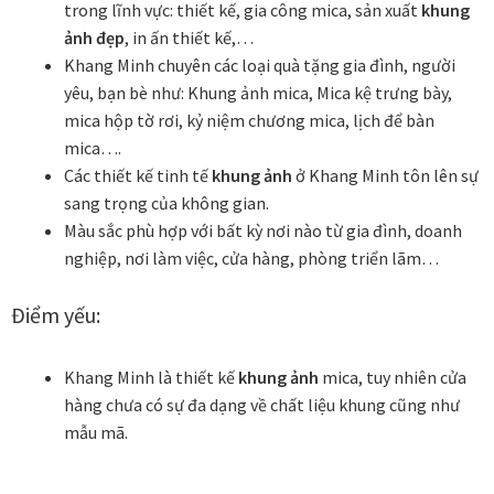
trong lĩnh vực: thiết kế, gia công mica, sản xuất
khung
Thanh toán
ảnh đẹp
, in ấn thiết kế,…
Khang Minh chuyên các loại quà tặng gia đình, người
yêu, bạn bè như: Khung ảnh mica, Mica kệ trưng bày,
Thông tin chung & hỗ trợ
mica hộp tờ rơi, kỷ niệm chương mica, lịch để bàn
mica….
Tối ưu chất lượng hình ảnh
Các thiết kế tinh tế
khung ảnh
ở Khang Minh tôn lên sự
sang trọng của không gian.
Trang mẫu
Màu sắc phù hợp với bất kỳ nơi nào từ gia đình, doanh
nghiệp, nơi làm việc, cửa hàng, phòng triển lãm…
Tranh biểu tượng văn hoá Việt Nam
Điểm yếu:
Tranh dán tường
Khang Minh là thiết kế
khung ảnh
mica, tuy nhiên cửa
Tranh dự án
hàng chưa có sự đa dạng về chất liệu khung cũng như
mẫu mã.
Tranh nhà mẫu dự án