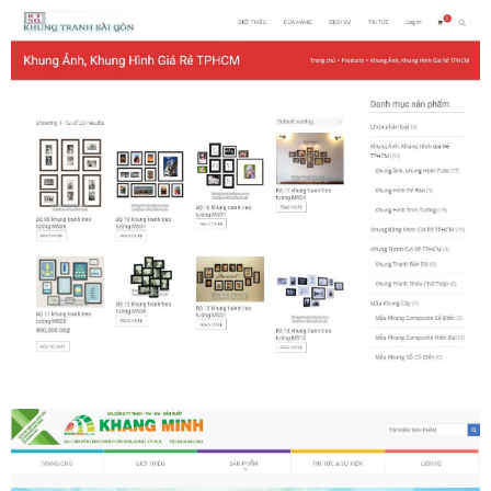
Khung tranh gỗ sồi
Khung tranh treo tường
Kim liên vạn phúc phòng thờ
Liên hệ
Mia Lifestyle
Nghệ thuật sơn mài dát vàng
Nhận vẽ tranh theo yêu cầu
Phương thức thanh toán