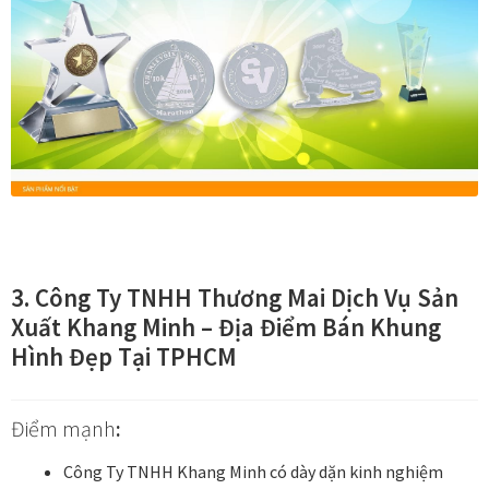
Quà tặng cao cấp
Quà tặng đối tác nước ngoài
Quà Tết Doanh nghiệp 2026
Quy định khu vực giao hàng
Sản phẩm mới
3. Công Ty TNHH Thương Mai Dịch Vụ Sản
Tài khoản
Xuất Khang Minh – Địa Điểm Bán Khung
Hình Đẹp Tại TPHCM
test
Test home page 260225
Điểm mạnh
:
TẾT 2025
Công Ty TNHH Khang Minh có dày dặn kinh nghiệm