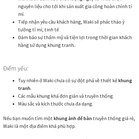
nguyên liệu cho tới khi sản xuất gia công hoàn chỉnh tỉ
Tranh tặng khai trương
mỉ.
Tiếp nhận yêu cầu khách hàng, Waki sẽ phác thảo ý
Tranh tặng sếp cao cấp
tưởng tỉ mỉ, tinh tế
Đảm bảo sự thẩm mỹ và tiện lợi trong thời gian khách
Tranh tặng tân gia
hàng sử dụng khung tranh..
Tranh theo phong cách thiết kế
Điểm yếu:
Tranh Bắc Âu – Scandinavian
Tuy nhiên ở Waki chưa có sự đột phá về thiết kế
khung
tranh
.
Tranh treo phòng khách
Các mẫu khung khá đơn giản và truyền thống.
Màu sắc và kích thước chưa đa dạng.
Tranh treo phòng làm việc giám đốc
Nếu bạn muốn tìm một
khung ảnh để bàn
truyền thống giá rẻ,
Waki là một địa điểm khá phù hợp.
Tranh treo phòng ngủ