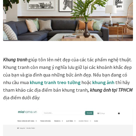
Vị trí trưng bày
BLOG
Bộ sưu tập tranh
Khung tranh
giúp tôn lên nét đẹp của các tác phẩm nghệ thuật.
Bộ sưu tập Mã Vương – Quà tặng doanh nghiệp
Khung tranh còn mang ý nghĩa lưu giữ lại các khoảnh khắc đẹp
của bạn và gia đình qua những bức ảnh đẹp. Nếu bạn đang có
Chính Sách Bảo Mật
nhu cầu mua
khung tranh treo tường
hoặc
khung ảnh
thì hãy
tham khảo các địa điểm bán khung tranh
, khung ảnh tại TPHCM
Chính Sách Đổi Trả
địa điểm dưới đây:
Chính sách đổi trả hàng
Đăng ký thành viên