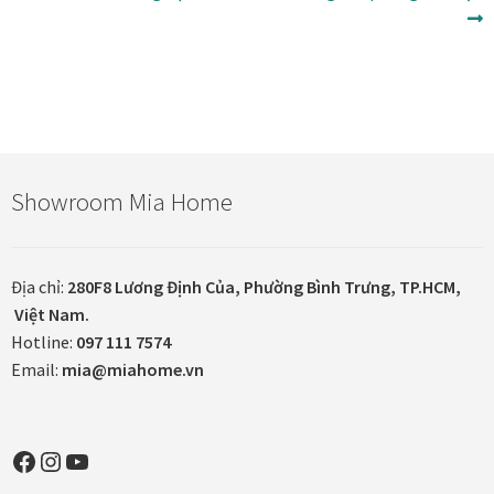
hướng
theo:
bài
viết
Showroom Mia Home
Địa chỉ:
280F8 Lương Định Của, Phường Bình Trưng, TP.HCM,
Việt Nam.
Hotline:
097 111 7574
Email:
mia@miahome.vn
Facebook
Instagram
YouTube