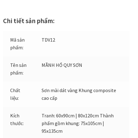
Tranh treo phòng thờ
Chi tiết sản phẩm:
Tranh treo tường
ƯU ĐÃI
Mã sản
TDV12
phẩm:
Ưu đãi khung tranh
Tên sản
MÃNH HỔ QUY SƠN
Ưu đãi tranh in
phẩm:
Ưu đãi tranh sơn dầu
Chất
Sơn mài dát vàng Khung composite
liệu:
cao cấp
Ưu đãi tranh sơn mài
Kích
Tranh: 60x90cm | 80x120cm Thành
Vận Chuyển Giao Nhận
thước:
phẩm gồm khung: 75x105cm |
95x135cm
VIDEO