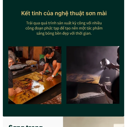
In tranh treo tường theo yêu cầu
Fine Art Giclée Printing
In ảnh theo yêu cầu
In tranh canvas theo yêu cầu
In tranh dán tường theo yêu cầu
in tranh mica
Khung ảnh
Khung ảnh cưới