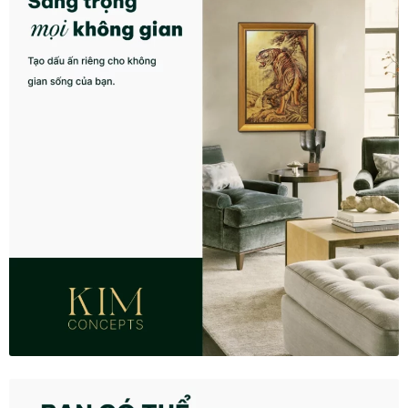
Khung tranh gỗ sồi
Khung tranh treo tường
Kim liên vạn phúc phòng thờ
Liên hệ
Mia Lifestyle
Nghệ thuật sơn mài dát vàng
Nhận vẽ tranh theo yêu cầu
Phương thức thanh toán