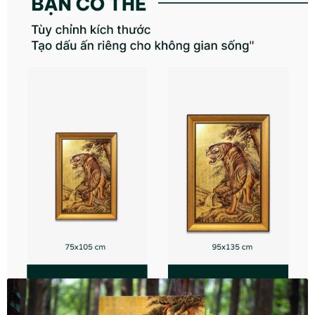
Quà tặng cao cấp
Quà tặng đối tác nước ngoài
Quà Tết Doanh nghiệp 2026
Quy định khu vực giao hàng
Sản phẩm mới
Tài khoản
test
Test home page 260225
TẾT 2025