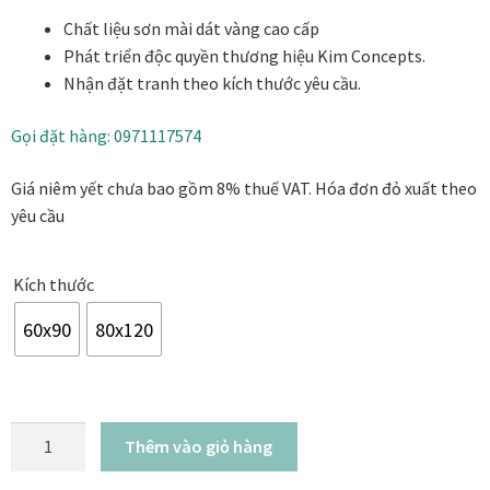
từ
Danh Lam Collection
Chất liệu sơn mài dát vàng cao cấp
12.800.000₫
Phát triển độc quyền thương hiệu Kim Concepts.
đến
Điều Khoản Sử Dụng
Nhận đặt tranh theo kích thước yêu cầu.
18.800.000₫
Hoa Xuân – Tranh sơn mài hoa
Gọi đặt hàng: 0971117574
Giá niêm yết chưa bao gồm 8% thuế VAT. Hóa đơn đỏ xuất theo
Kim Mã – Tranh sơn mài dát vàng
yêu cầu
Liên Diệp collection
Kích thước
Liên Hoa – Tranh hoa sen sơn mài
60x90
80x120
Reflections by the River
Saigon In Monochrome
Mãnh
Thêm vào giỏ hàng
hổ
Thịnh Vượng Collection
quy