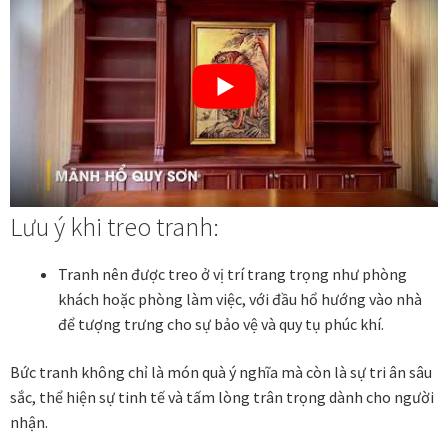
Tranh tặng khai trương
Tranh tặng sếp cao cấp
Tranh tặng tân gia
Tranh theo phong cách thiết kế
Lưu ý khi treo tranh:
Tranh Bắc Âu – Scandinavian
Tranh nên được treo ở vị trí trang trọng như phòng
khách hoặc phòng làm việc, với đầu hổ hướng vào nhà
Tranh treo phòng khách
để tượng trưng cho sự bảo vệ và quy tụ phúc khí.
Tranh treo phòng làm việc giám đốc
Bức tranh không chỉ là món quà ý nghĩa mà còn là sự tri ân sâu
sắc, thể hiện sự tinh tế và tấm lòng trân trọng dành cho người
Tranh treo phòng ngủ
nhận.