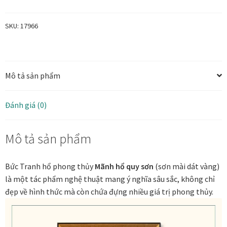
sơn
Tranh ánh kim Collection
-
SKU:
17966
Tranh
sơn
Tranh điêu khắc gỗ Collection
mài
Mô tả sản phẩm
dát
Tranh sơn mài Thư Pháp
vàng
số
Trống Đồng Collection
Đánh giá (0)
lượng
Viên Dung Collection
Mô tả sản phẩm
Vũ khúc thiên nga Collection
Bức Tranh hổ phong thủy
Mãnh hổ quy sơn
(sơn mài dát vàng)
là một tác phẩm nghệ thuật mang ý nghĩa sâu sắc, không chỉ
Wheels of Time
đẹp về hình thức mà còn chứa đựng nhiều giá trị phong thủy.
Tranh chim sếu nghệ thuật