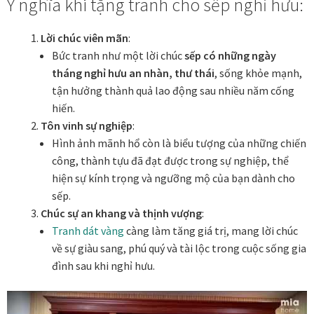
Ý nghĩa khi tặng tranh cho sếp nghỉ hưu:
Tranh nhà ở cao cấp
Lời chúc viên mãn
:
Tranh trang trí văn phòng
Bức tranh như một lời chúc
sếp có những ngày
tháng nghỉ hưu an nhàn, thư thái
, sống khỏe mạnh,
Tranh treo khách sạn
tận hưởng thành quả lao động sau nhiều năm cống
hiến.
Tranh hoa sen treo phòng thờ
Tôn vinh sự nghiệp
:
Hình ảnh mãnh hổ còn là biểu tượng của những chiến
Tranh mừng thọ
công, thành tựu đã đạt được trong sự nghiệp, thể
hiện sự kính trọng và ngưỡng mộ của bạn dành cho
Tranh phòng khách hiện đại
sếp.
Chúc sự an khang và thịnh vượng
:
Tranh sơn dầu cao cấp
Tranh dát vàng
càng làm tăng giá trị, mang lời chúc
về sự giàu sang, phú quý và tài lộc trong cuộc sống gia
đình sau khi nghỉ hưu.
Tranh sơn mài phòng khách
Tranh tặng đối tác