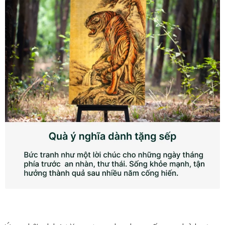
Thanh toán
Thông tin chung & hỗ trợ
Tối ưu chất lượng hình ảnh
Trang mẫu
Tranh biểu tượng văn hoá Việt Nam
Tranh dán tường
Tranh dự án
Tranh nhà mẫu dự án