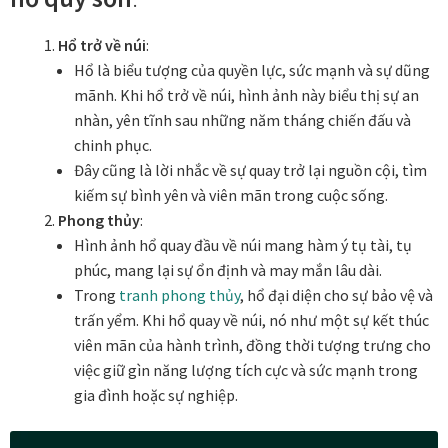
Hổ trở về núi
:
Đóng khung tranh canvas – tranh sơn dầu
Hổ là biểu tượng của quyền lực, sức mạnh và sự dũng
mãnh. Khi hổ trở về núi, hình ảnh này biểu thị sự an
Đóng khung tranh đính đá
nhàn, yên tĩnh sau những năm tháng chiến đấu và
chinh phục.
Đóng khung tranh kính cho tranh ảnh, giấy mỹ thuật,
Đây cũng là lời nhắc về sự quay trở lại nguồn cội, tìm
poster, bản vẽ tay
kiếm sự bình yên và viên mãn trong cuộc sống.
Phong thủy
:
Đóng khung tranh sơn mài
Hình ảnh hổ quay đầu về núi mang hàm ý tụ tài, tụ
phúc, mang lại sự ổn định và may mắn lâu dài.
Đóng khung tranh thêu
Trong
tranh phong thủy
, hổ đại diện cho sự bảo vệ và
trấn yểm. Khi hổ quay về núi, nó như một sự kết thúc
Giỏ hàng
viên mãn của hành trình, đồng thời tượng trưng cho
việc giữ gìn năng lượng tích cực và sức mạnh trong
Giới Thiệu Mia Home
gia đình hoặc sự nghiệp.
Homepage Test