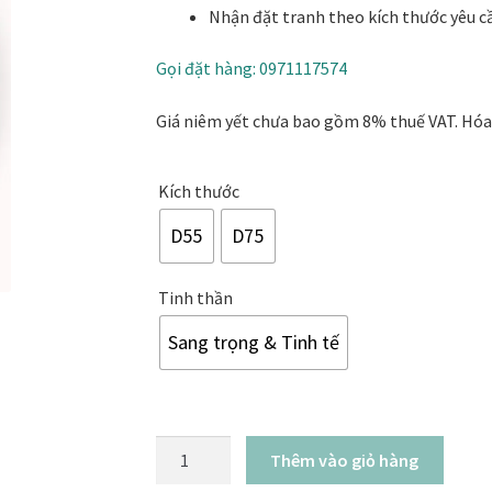
khai trương
Tranh tặng sếp cao cấp
Tranh tặng tân gia
Tranh theo
Nhận đặt tranh theo kích thước yêu cầ
9.800.000₫
Gọi đặt hàng: 0971117574
Tranh treo phòng thờ
Tranh treo tường
ƯU ĐÃI
Vận Chuyển Giao 
Giá niêm yết chưa bao gồm 8% thuế VAT. Hóa
Kích thước
D55
D75
Tinh thần
Sang trọng & Tinh tế
Tranh
Thêm vào giỏ hàng
Mai