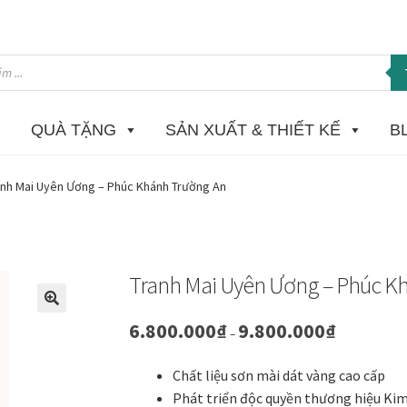
QUÀ TẶNG
SẢN XUẤT & THIẾT KẾ
B
 in Giclee
Catalogue
Câu hỏi thường gặp khi mua tranh tại Mia H
anh Mai Uyên Ương – Phúc Khánh Trường An
ome
Homepage Test
In tranh treo tường theo yêu cầu
Khung ảnh
K
ật sơn mài dát vàng
Nhận vẽ tranh theo yêu cầu
Phương thức tha
Tranh Mai Uyên Ương – Phúc K
 phẩm mới
Tài khoản
test
Test home page 260225
TẾT 2025
Than
🔍
Khoảng
6.800.000
₫
9.800.000
₫
–
giá:
từ
ường
Tranh dự án
Tranh hoa sen treo phòng thờ
Tranh mừng thọ
Chất liệu sơn mài dát vàng cao cấp
6.800.000₫
Phát triển độc quyền thương hiệu Ki
đến