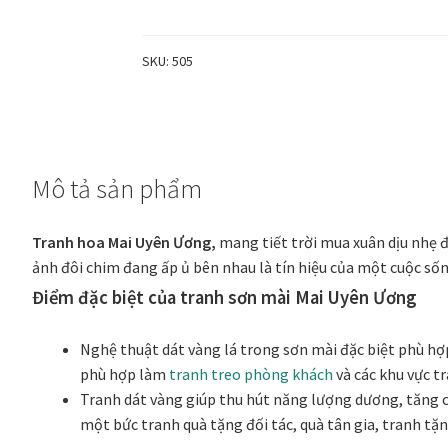
Uyên
Ương
-
SKU:
505
Phúc
Khánh
Trường
An
Mô tả sản phẩm
số
lượng
Tranh hoa Mai Uyên Ương,
mang tiết trời mua xuân dịu nhẹ 
ảnh đôi chim đang ấp ủ bên nhau là tín hiệu của một cuộc s
Điểm đặc biệt của tranh sơn mài Mai Uyên Ương
Nghệ thuật dát vàng lá trong sơn mài đặc biệt phù h
phù hợp làm
tranh treo phòng khách
và các khu vực t
Tranh dát vàng giúp thu hút năng lượng dương, tăng c
một bức tranh quà tặng đối tác, quà tân gia, tranh tặ