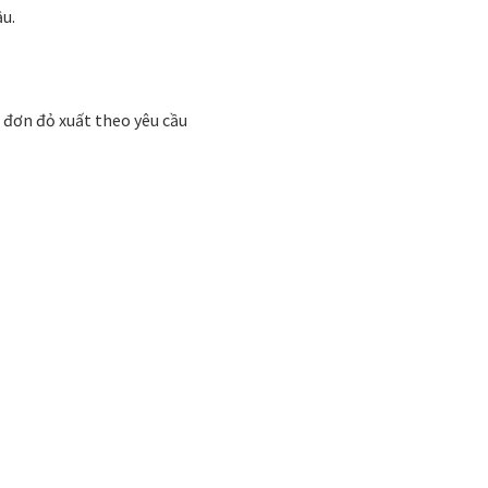
 phong cách thiết kế
Tranh treo phòng khách
u.
Nhận
VIDEO
Xưởng in tranh
Xưởng template
 đơn đỏ xuất theo yêu cầu