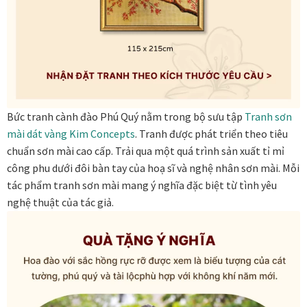
Khung tranh gỗ sồi
Khung tranh treo tường
Kim liên vạn phúc phòng thờ
Bức tranh cành đào Phú Quý nằm trong bộ sưu tập
Tranh sơn
Liên hệ
mài dát vàng
Kim Concepts
. Tranh được phát triển theo tiêu
chuẩn sơn mài cao cấp. Trải qua một quá trình sản xuất tỉ mỉ
Mia Lifestyle
công phu dưới đôi bàn tay của hoạ sĩ và nghệ nhân sơn mài. Mỗi
tác phẩm tranh sơn mài mang ý nghĩa đặc biệt từ tình yêu
Nghệ thuật sơn mài dát vàng
nghệ thuật của tác giả.
Nhận vẽ tranh theo yêu cầu
Phương thức thanh toán