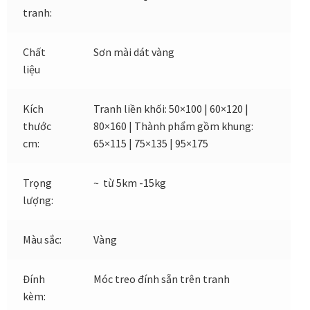
Tranh treo phòng thờ
tranh:
Tranh treo tường
Chất
Sơn mài dát vàng
liệu
ƯU ĐÃI
Kích
Tranh liền khối: 50×100 | 60×120 |
Ưu đãi khung tranh
thước
80×160 | Thành phẩm gồm khung:
cm:
65×115 | 75×135 | 95×175
Ưu đãi tranh in
Trọng
~ từ 5km -15kg
Ưu đãi tranh sơn dầu
lượng:
Ưu đãi tranh sơn mài
Màu sắc:
Vàng
Vận Chuyển Giao Nhận
Đính
Móc treo đính sẵn trên tranh
kèm:
VIDEO