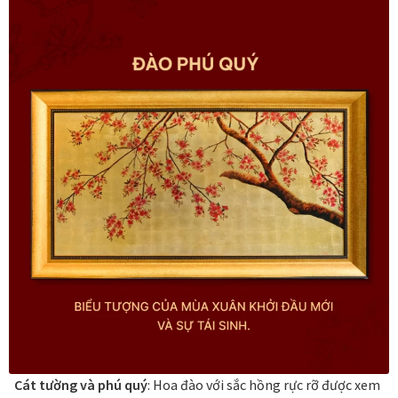
Các dòng giấy in Giclee
Catalogue
Catalogue Bộ Sưu Tập Mã Vương
Câu hỏi thường gặp khi mua tranh tại Mia Home
Dây treo Tết Bính Ngọ 2026
Đóng khung tranh theo yêu cầu
Đóng khung tranh thảm Dubai
Đóng khung ảnh
Cát tường và phú quý
: Hoa đào với sắc hồng rực rỡ được xem
Đóng khung áo đấu – áo thun