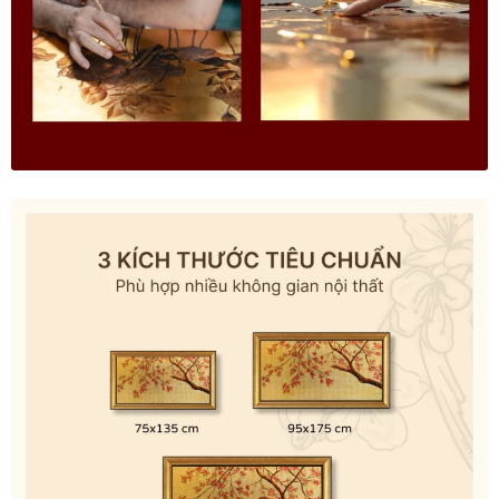
In tranh treo tường theo yêu cầu
Fine Art Giclée Printing
In ảnh theo yêu cầu
In tranh canvas theo yêu cầu
In tranh dán tường theo yêu cầu
in tranh mica
Khung ảnh
Khung ảnh cưới