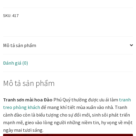
quý
Tranh ánh kim Collection
-
SKU:
417
Sơn
mài
Tranh điêu khắc gỗ Collection
dát
Mô tả sản phẩm
vàng
Tranh sơn mài Thư Pháp
số
lượng
Trống Đồng Collection
Đánh giá (0)
Viên Dung Collection
Mô tả sản phẩm
Vũ khúc thiên nga Collection
Tranh sơn mài hoa Đào
Phú Quý thường được ưu ái làm
tranh
treo phòng khách
để mang khí tiết mùa xuân vào nhà. Tranh
Wheels of Time
cành
đào còn là biểu tượng cho sự đổi mới, sinh sôi phát triển
mạnh mẽ, gieo vào lòng người những niềm tin, hy vọng về một
Tranh chim sếu nghệ thuật
ngày mai tươi sáng.