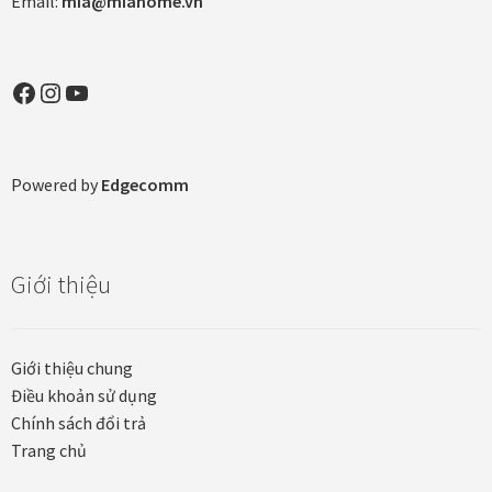
Email:
mia@miahome.vn
thể
được
chọn
Facebook
Instagram
YouTube
trên
trang
sản
Powered by
Edgecomm
phẩm
Giới thiệu
Giới thiệu chung
Điều khoản sử dụng
Chính sách đổi trả
Trang chủ