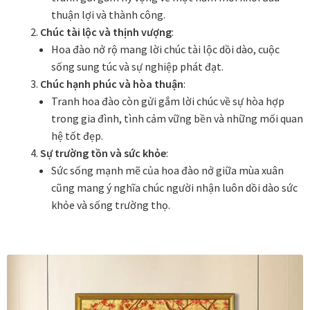
thuận lợi và thành công.
Thanh toán
Chúc tài lộc và thịnh vượng
:
Hoa đào nở rộ mang lời chúc tài lộc dồi dào, cuộc
Thông tin chung & hỗ trợ
sống sung túc và sự nghiệp phát đạt.
Chúc hạnh phúc và hòa thuận
:
Tối ưu chất lượng hình ảnh
Tranh hoa đào còn gửi gắm lời chúc về sự hòa hợp
trong gia đình, tình cảm vững bền và những mối quan
Trang mẫu
hệ tốt đẹp.
Sự trường tồn và sức khỏe
:
Tranh biểu tượng văn hoá Việt Nam
Sức sống mạnh mẽ của hoa đào nở giữa mùa xuân
cũng mang ý nghĩa chúc người nhận luôn dồi dào sức
khỏe và sống trường thọ.
Tranh dán tường
Tranh dự án
Tranh nhà mẫu dự án