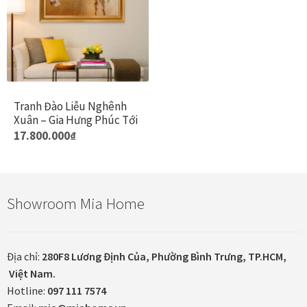
Tranh Đào Liễu Nghênh
Xuân – Gia Hưng Phúc Tới
Sản
17.800.000
₫
phẩm
này
có
Showroom Mia Home
nhiều
biến
thể.
Các
Địa chỉ:
280F8 Lương Định Của, Phường Bình Trưng, TP.HCM,
tùy
Việt Nam.
chọn
Hotline:
097 111 7574
có