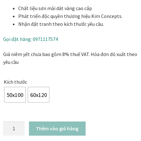
từ
Danh Lam Collection
Chất liệu sơn mài dát vàng cao cấp
8.000.000₫
Phát triển độc quyền thương hiệu Kim Concepts.
đến
Điều Khoản Sử Dụng
Nhận đặt tranh theo kích thước yêu cầu.
11.000.000₫
Hoa Xuân – Tranh sơn mài hoa
Gọi đặt hàng: 0971117574
Giá niêm yết chưa bao gồm 8% thuế VAT. Hóa đơn đỏ xuất theo
Kim Mã – Tranh sơn mài dát vàng
yêu cầu
Liên Diệp collection
Kích thước
Liên Hoa – Tranh hoa sen sơn mài
50x100
60x120
Reflections by the River
Saigon In Monochrome
Tranh
Thêm vào giỏ hàng
Đào
Thịnh Vượng Collection
Phú