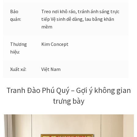
Bảo
Treo nơi khô ráo, tránh ánh sáng trực
Xưởng in tranh
quản:
tiếp Vệ sinh dễ dàng, lau bằng khăn
mềm
Xưởng template
Thương
Kim Concept
Xưởng tranh Mia Home
hiệu:
Xuất xứ:
Việt Nam
Tranh Đào Phú Quý – Gợi ý không gian
trưng bày