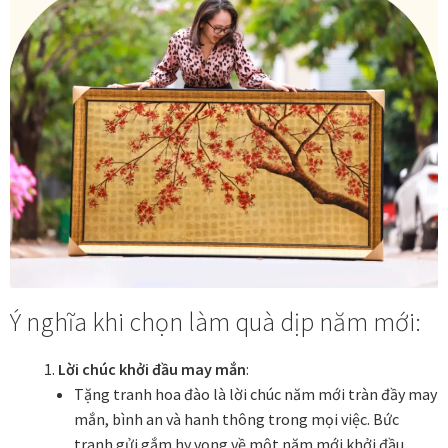
Quà tặng cao cấp
Quà tặng đối tác nước ngoài
Quà Tết Doanh nghiệp 2026
Quy định khu vực giao hàng
Sản phẩm mới
Tài khoản
Ý nghĩa khi chọn làm quà dịp năm mới:
test
Lời chúc khởi đầu may mắn
:
Test home page 260225
Tặng tranh hoa đào là lời chúc năm mới tràn đầy may
mắn, bình an và hanh thông trong mọi việc. Bức
TẾT 2025
tranh gửi gắm hy vọng về một năm mới khởi đầu