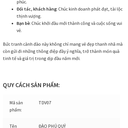
phúc.
Đối tác, khách hàng
: Chúc kinh doanh phát đạt, tài lộc
Tranh tặng khai trương
thịnh vượng.
Bạn bè
: Chúc khởi đầu mới thành công và cuộc sống vui
Tranh tặng sếp cao cấp
vẻ.
Tranh tặng tân gia
Bức tranh cành đào này không chỉ mang vẻ đẹp thanh nhã mà
còn gửi đi những thông điệp đầy ý nghĩa, trở thành món quà
Tranh theo phong cách thiết kế
tinh tế và giá trị trong dịp đầu năm mới.
Tranh Bắc Âu – Scandinavian
QUY CÁCH SẢN PHẨM:
Tranh treo phòng khách
Tranh treo phòng làm việc giám đốc
Mã sản
TDV07
phẩm:
Tranh treo phòng ngủ
Tên
ĐÀO PHÚ QUÝ