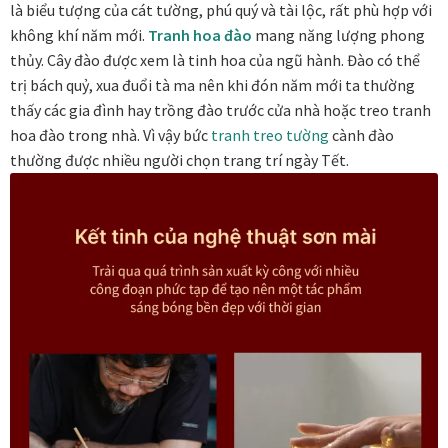
là biểu tượng của cát tường, phú quý và tài lộc, rất phù hợp với
không khí năm mới.
Tranh hoa đào
mang năng lượng phong
Đóng khung tranh canvas – tranh sơn dầu
thủy.
Cây đào được xem là tinh hoa của ngũ hành. Đào có thể
trị bách quỷ, xua đuổi tà ma nên khi đón năm mới ta thường
Đóng khung tranh đính đá
thấy các gia đình hay trồng đào trước cửa nhà hoặc treo tranh
hoa đào trong nhà. Vì vậy bức
tranh treo tường
cành đào
Đóng khung tranh kính cho tranh ảnh, giấy mỹ thuật,
thường được nhiều người chọn trang trí ngày Tết.
poster, bản vẽ tay
Đóng khung tranh sơn mài
Đóng khung tranh thêu
Giỏ hàng
Giới Thiệu Mia Home
Homepage Test