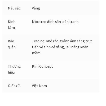
Màu sắc:
Vàng
Xưởng in tranh
Đính
Móc treo đính sẵn trên tranh
Xưởng template
kèm:
Xưởng tranh Mia Home
Bảo
Treo nơi khô ráo, tránh ánh sáng trực
quản:
tiếp Vệ sinh dễ dàng, lau bằng khăn
mềm
Thương
Kim Concept
hiệu:
Xuất xứ:
Việt Nam