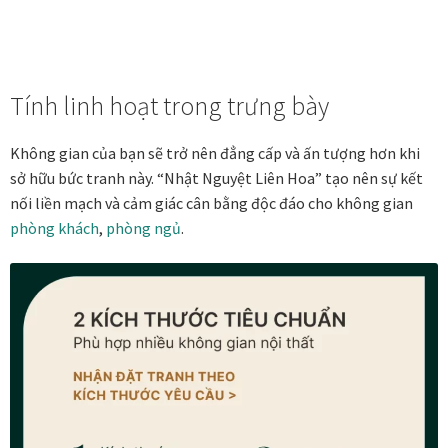
Quà tặng cao cấp
Quà tặng đối tác nước ngoài
Tính linh hoạt trong trưng bày
Quà Tết Doanh nghiệp 2026
Không gian của bạn sẽ trở nên đẳng cấp và ấn tượng hơn khi
Quy định khu vực giao hàng
sở hữu bức tranh này. “Nhật Nguyệt Liên Hoa” tạo nên sự kết
nối liền mạch và cảm giác cân bằng độc đáo cho không gian
Sản phẩm mới
phòng khách
,
phòng ngủ
.
Tài khoản
test
Test home page 260225
TẾT 2025