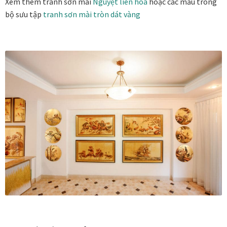
Xem thêm tranh sơn mài
Nguyệt liên hoa
hoặc các mẫu trong
bộ sưu tập
tranh sơn mài tròn dát vàng
Tranh tặng khai trương
Tranh tặng sếp cao cấp
Tranh tặng tân gia
Tranh theo phong cách thiết kế
Tranh Bắc Âu – Scandinavian
Tranh treo phòng khách
Tranh treo phòng làm việc giám đốc
Tranh treo phòng ngủ