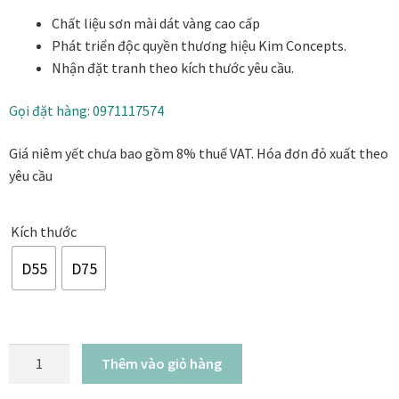
từ
Danh Lam Collection
Chất liệu sơn mài dát vàng cao cấp
6.800.000₫
Phát triển độc quyền thương hiệu Kim Concepts.
đến
Điều Khoản Sử Dụng
Nhận đặt tranh theo kích thước yêu cầu.
9.800.000₫
Hoa Xuân – Tranh sơn mài hoa
Gọi đặt hàng: 0971117574
Giá niêm yết chưa bao gồm 8% thuế VAT. Hóa đơn đỏ xuất theo
Kim Mã – Tranh sơn mài dát vàng
yêu cầu
Liên Diệp collection
Kích thước
Liên Hoa – Tranh hoa sen sơn mài
D55
D75
Reflections by the River
Saigon In Monochrome
Tranh
Thêm vào giỏ hàng
Nhật
Thịnh Vượng Collection
Liên