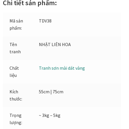
Chi tiết sản phẩm:
Tranh treo phòng thờ
Tranh treo tường
Mã sản
TDV38
phẩm:
ƯU ĐÃI
Tên
NHẬT LIÊN HOA
Ưu đãi khung tranh
tranh
Ưu đãi tranh in
Chất
Tranh sơn mài dát vàng
liệu
Ưu đãi tranh sơn dầu
Kích
55cm | 75cm
Ưu đãi tranh sơn mài
thước:
Vận Chuyển Giao Nhận
Trọng
~ 3kg – 5kg
lượng:
VIDEO