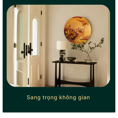
Khung tranh gỗ sồi
Khung tranh treo tường
Kim liên vạn phúc phòng thờ
Liên hệ
Mia Lifestyle
Nghệ thuật sơn mài dát vàng
Nhận vẽ tranh theo yêu cầu
Phương thức thanh toán