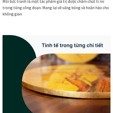
Mỗi bức tranh là một tác phẩm giá trị được chăm chút tỉ mỉ
trong từng công đoạn. Mang lại vẽ sáng bóng và hoàn hảo cho
Đóng khung tranh canvas – tranh sơn dầu
không gian
Đóng khung tranh đính đá
Đóng khung tranh kính cho tranh ảnh, giấy mỹ thuật,
poster, bản vẽ tay
Đóng khung tranh sơn mài
Đóng khung tranh thêu
Giỏ hàng
Giới Thiệu Mia Home
Homepage Test