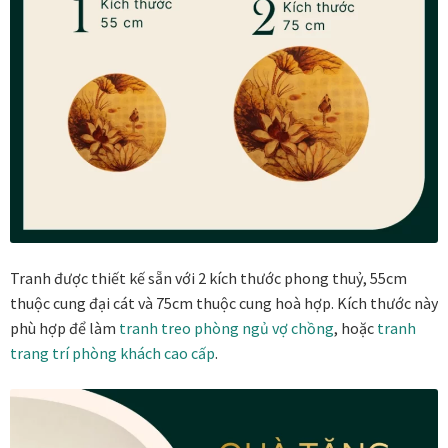
Thanh toán
Thông tin chung & hỗ trợ
Tối ưu chất lượng hình ảnh
Trang mẫu
Tranh biểu tượng văn hoá Việt Nam
Tranh được thiết kế sẵn với 2 kích thước phong thuỷ, 55cm
Tranh dán tường
thuộc cung đại cát và 75cm thuộc cung hoà hợp. Kích thước này
phù hợp để làm
tranh treo phòng ngủ vợ chồng
, hoặc
tranh
Tranh dự án
trang trí phòng khách cao cấp
.
Tranh nhà mẫu dự án