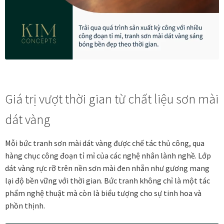
In tranh treo tường theo yêu cầu
Fine Art Giclée Printing
In ảnh theo yêu cầu
Giá trị vượt thời gian từ chất liệu sơn mài
In tranh canvas theo yêu cầu
dát vàng
In tranh dán tường theo yêu cầu
Mỗi bức tranh sơn mài dát vàng được chế tác thủ công, qua
hàng chục công đoạn tỉ mỉ của các nghệ nhân lành nghề. Lớp
in tranh mica
dát vàng rực rỡ trên nền sơn mài đen nhẵn như gương mang
lại độ bền vững với thời gian. Bức tranh không chỉ là một tác
Khung ảnh
phẩm nghệ thuật mà còn là biểu tượng cho sự tinh hoa và
phồn thịnh.
Khung ảnh cưới