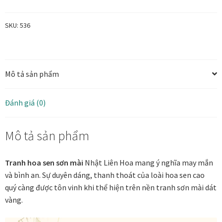
Hoa
Tranh ánh kim Collection
-
SKU:
536
Khai
Phúc
Tranh điêu khắc gỗ Collection
Viên
Mô tả sản phẩm
Mãn
Tranh sơn mài Thư Pháp
số
lượng
Trống Đồng Collection
Đánh giá (0)
Viên Dung Collection
Mô tả sản phẩm
Vũ khúc thiên nga Collection
Tranh hoa sen sơn mài
Nhật Liên Hoa mang ý nghĩa may mắn
và bình an. Sự duyên dáng, thanh thoát của loài hoa sen cao
Wheels of Time
quý càng được tôn vinh khi thể hiện trên nền tranh sơn mài dát
vàng.
Tranh chim sếu nghệ thuật