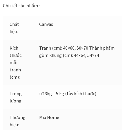
Chi tiết sản phẩm :
Đóng khung tranh canvas – tranh sơn dầu
Chất
Canvas
Đóng khung tranh đính đá
liệu:
Đóng khung tranh kính cho tranh ảnh, giấy mỹ thuật,
Kích
Tranh (cm): 40×60, 50×70 Thành phẩm
poster, bản vẽ tay
thước
gồm khung (cm): 44×64, 54×74
mỗi
Đóng khung tranh sơn mài
tranh
(cm):
Đóng khung tranh thêu
Trọng
từ 3kg – 5 kg (tùy kích thước)
Giỏ hàng
lượng:
Giới Thiệu Mia Home
Thương
Mia Home
hiệu:
Homepage Test