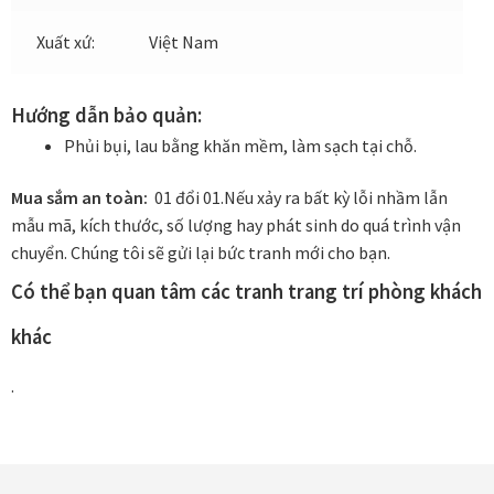
Xuất xứ:
Việt Nam
In tranh treo tường theo yêu cầu
Hướng dẫn bảo quản:
Fine Art Giclée Printing
Phủi bụi, lau bằng khăn mềm, làm sạch tại chỗ.
In ảnh theo yêu cầu
Mua sắm an toàn:
01 đổi 01.
Nếu xảy ra bất kỳ lỗi nhầm lẫn
mẫu mã, kích thước, số lượng hay phát sinh do quá trình vận
In tranh canvas theo yêu cầu
chuyển. Chúng tôi sẽ gửi lại bức tranh mới cho bạn.
Có thể bạn quan tâm các tranh trang trí phòng khách
In tranh dán tường theo yêu cầu
khác
in tranh mica
.
Khung ảnh
Khung ảnh cưới