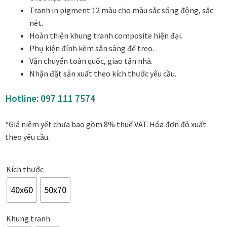
1.740.000₫
Danh Lam Collection
Tranh in pigment 12 màu cho màu sắc sống động, sắc
đến
nét.
2.800.000₫
Hoàn thiện khung tranh composite hiện đại.
Điều Khoản Sử Dụng
Phụ kiện đính kèm sẵn sàng để treo.
Vận chuyển toàn quốc, giao tận nhà.
Hoa Xuân – Tranh sơn mài hoa
Nhận đặt sản xuất theo kích thước yêu cầu.
Kim Mã – Tranh sơn mài dát vàng
Hotline:
097 111 7574
Liên Diệp collection
*Giá niêm yết chưa bao gồm 8% thuế VAT. Hóa đơn đỏ xuất
theo yêu cầu.
Liên Hoa – Tranh hoa sen sơn mài
Kích thước
Reflections by the River
40x60
50x70
Saigon In Monochrome
Khung tranh
Thịnh Vượng Collection