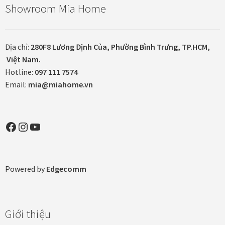
Showroom Mia Home
Khung tranh gỗ sồi
Khung tranh treo tường
Địa chỉ:
280F8 Lương Định Của, Phường Bình Trưng, TP.HCM,
Việt Nam.
Kim liên vạn phúc phòng thờ
Hotline:
097 111 7574
Email:
mia@miahome.vn
Liên hệ
Mia Lifestyle
Facebook
Instagram
YouTube
Nghệ thuật sơn mài dát vàng
Powered by
Edgecomm
Nhận vẽ tranh theo yêu cầu
Phương thức thanh toán
Giới thiệu