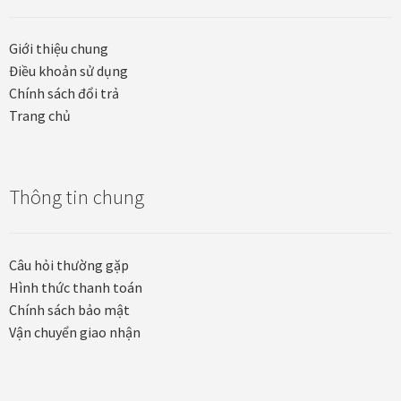
Quà tặng cao cấp
Giới thiệu chung
Quà tặng đối tác nước ngoài
Điều khoản sử dụng
Chính sách đổi trả
Quà Tết Doanh nghiệp 2026
Trang chủ
Quy định khu vực giao hàng
Thông tin chung
Sản phẩm mới
Tài khoản
Câu hỏi thường gặp
Hình thức thanh toán
test
Chính sách bảo mật
Vận chuyển giao nhận
Test home page 260225
TẾT 2025