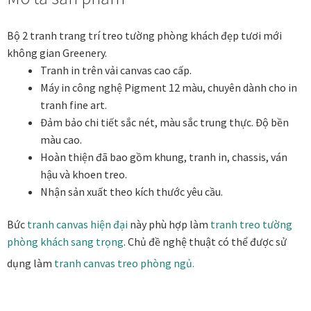
Các dòng giấy in Giclee
Bộ 2 tranh trang trí treo tường phòng khách đẹp tươi mới
không gian Greenery.
Catalogue
Tranh in trên vải canvas cao cấp.
Máy in công nghệ Pigment 12 màu, chuyên dành cho in
Catalogue Bộ Sưu Tập Mã Vương
tranh fine art.
Đảm bảo chi tiết sắc nét, màu sắc trung thực. Độ bền
Câu hỏi thường gặp khi mua tranh tại Mia Home
màu cao.
Hoàn thiện đã bao gồm khung, tranh in, chassis, ván
Dây treo Tết Bính Ngọ 2026
hậu và khoen treo.
Nhận sản xuất theo kích thước yêu cầu.
Đóng khung tranh theo yêu cầu
Bức
tranh
canvas hiện đại
này phù hợp làm
tranh treo tường
Đóng khung tranh thảm Dubai
phòng khách sang trọng
. Chủ đề nghệ thuật có thể được sử
dụng làm
tranh canvas treo phòng ngủ.
Đóng khung ảnh
Đóng khung áo đấu – áo thun