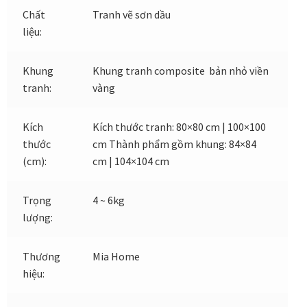
Chất
Tranh vẽ sơn dầu
liệu:
Đóng khung tranh canvas – tranh sơn dầu
Khung
Khung tranh composite bản nhỏ viền
Đóng khung tranh đính đá
tranh:
vàng
Đóng khung tranh kính cho tranh ảnh, giấy mỹ thuật,
poster, bản vẽ tay
Kích
Kích thước tranh: 80×80 cm | 100×100
thước
cm Thành phẩm gồm khung: 84×84
(cm):
cm | 104×104 cm
Đóng khung tranh sơn mài
Đóng khung tranh thêu
Trọng
4 ~ 6kg
lượng:
Giỏ hàng
Thương
Mia Home
Giới Thiệu Mia Home
hiệu:
Homepage Test