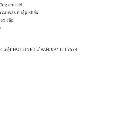
 phong cách thiết kế
Tranh treo phòng khách
ừng chi tiết
n canvas nhập khẩu
Nhận
VIDEO
Xưởng in tranh
Xưởng template
ao cấp.
h
ặc biệt HOTLINE TƯ VẤN: 097 111 7574