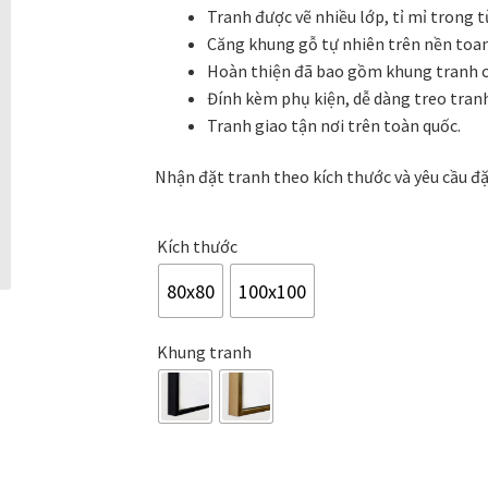
khai trương
Tranh tặng sếp cao cấp
Tranh tặng tân gia
Tranh theo
Tranh được vẽ nhiều lớp, tỉ mỉ trong t
12.500.000₫
Căng khung gỗ tự nhiên trên nền toa
Tranh treo phòng thờ
Tranh treo tường
ƯU ĐÃI
Vận Chuyển Giao 
Hoàn thiện đã bao gồm khung tranh c
Đính kèm phụ kiện, dễ dàng treo tran
Tranh giao tận nơi trên toàn quốc.
Nhận đặt tranh theo kích thước và yêu cầu đ
Kích thước
80x80
100x100
Khung tranh