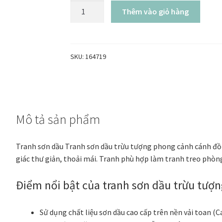
Thảo
Thêm vào giỏ hàng
Nguyên
Hồng
-
Tranh
SKU:
164719
sơn
dầu
trừu
tượng
Mô tả sản phẩm
số
lượng
Tranh sơn dầu Tranh sơn dầu trừu tượng phong cảnh cánh đồ
giác thư giản, thoải mái. Tranh phù hợp làm tranh treo phòn
Điểm nổi bật của tranh sơn dầu trừu tượ
Sử dụng chất liệu sơn dầu cao cấp trên nền vải toan (C