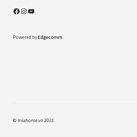
Facebook
Instagram
YouTube
Powered by
Edgecomm
© miahome.vn 2021