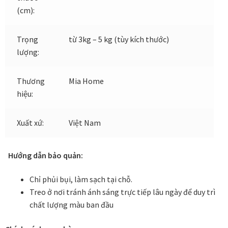
(cm):
Đóng khung tranh canvas – tranh sơn dầu
Trọng
từ 3kg – 5 kg (tùy kích thước)
lượng:
Đóng khung tranh đính đá
Đóng khung tranh kính cho tranh ảnh, giấy mỹ thuật,
Thương
Mia Home
poster, bản vẽ tay
hiệu:
Đóng khung tranh sơn mài
Xuất xứ:
Việt Nam
Đóng khung tranh thêu
Hướng dẫn bảo quản:
Giỏ hàng
Chỉ phủi bụi, làm sạch tại chỗ.
Treo ở nơi tránh ánh sáng trực tiếp lâu ngày để duy trì
Giới Thiệu Mia Home
chất lượng màu ban đầu
Homepage Test