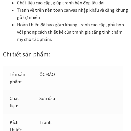
Chất liệu cao cấp, giúp tranh bền đẹp lâu dài
Các dòng giấy in Giclee
Tranh vẽ trên nền toan canvas nhập khẩu và căng khung
gỗ tự nhiên
Catalogue
Hoàn thiện đã bao gồm khung tranh cao cấp, phù hợp
với phong cách thiết kế của tranh gia tăng tính thẩm
Catalogue Bộ Sưu Tập Mã Vương
mỹ cho tác phẩm.
Câu hỏi thường gặp khi mua tranh tại Mia Home
Chi tiết sản phẩm:
Dây treo Tết Bính Ngọ 2026
Tên sản
ỐC ĐẢO
phẩm:
Đóng khung tranh theo yêu cầu
Chất
Sơn dầu
Đóng khung tranh thảm Dubai
liệu:
Đóng khung ảnh
Kích
Tranh:
thước
Đóng khung áo đấu – áo thun