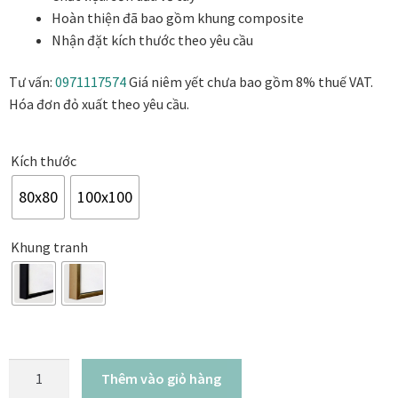
7.500.000₫
Danh Lam Collection
Hoàn thiện đã bao gồm khung composite
đến
Nhận đặt kích thước theo yêu cầu
11.800.000₫
Điều Khoản Sử Dụng
Tư vấn:
0971117574
Giá niêm yết chưa bao gồm 8% thuế VAT.
Hóa đơn đỏ xuất theo yêu cầu.
Hoa Xuân – Tranh sơn mài hoa
Kim Mã – Tranh sơn mài dát vàng
Kích thước
80x80
100x100
Liên Diệp collection
Khung tranh
Liên Hoa – Tranh hoa sen sơn mài
Reflections by the River
Saigon In Monochrome
Ốc
Thêm vào giỏ hàng
đảo
Thịnh Vượng Collection