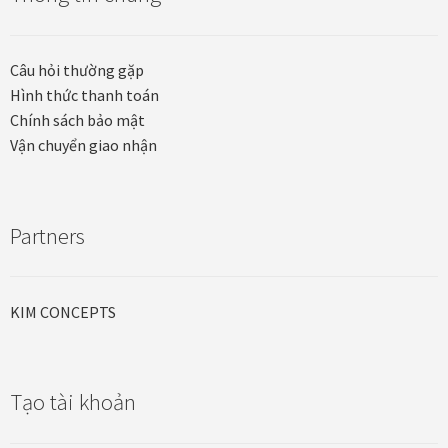
Quà tặng cao cấp
Quà tặng đối tác nước ngoài
Câu hỏi thường gặp
Hình thức thanh toán
Quà Tết Doanh nghiệp 2026
Chính sách bảo mật
Vận chuyển giao nhận
Quy định khu vực giao hàng
Sản phẩm mới
Partners
Tài khoản
KIM CONCEPTS
test
Test home page 260225
Tạo tài khoản
TẾT 2025