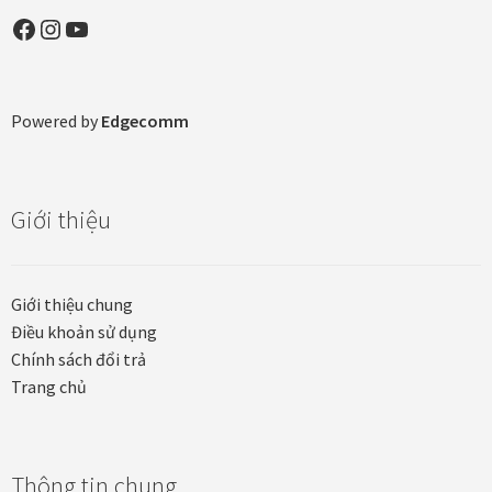
Facebook
Instagram
YouTube
Khung tranh gỗ sồi
Khung tranh treo tường
Powered by
Edgecomm
Kim liên vạn phúc phòng thờ
Liên hệ
Giới thiệu
Mia Lifestyle
Giới thiệu chung
Nghệ thuật sơn mài dát vàng
Điều khoản sử dụng
Chính sách đổi trả
Nhận vẽ tranh theo yêu cầu
Trang chủ
Phương thức thanh toán
Thông tin chung