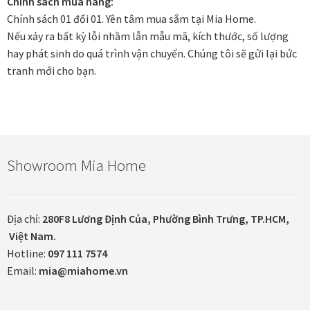
Chính sách mua hàng:
Chính sách 01 đổi 01. Yên tâm mua sắm tại Mia Home.
Nếu xảy ra bất kỳ lỗi nhầm lẫn mẫu mã, kích thước, số lượng
In tranh treo tường theo yêu cầu
hay phát sinh do quá trình vận chuyển. Chúng tôi sẽ gửi lại bức
tranh mới cho bạn.
Fine Art Giclée Printing
In ảnh theo yêu cầu
In tranh canvas theo yêu cầu
Showroom Mia Home
In tranh dán tường theo yêu cầu
Địa chỉ:
280F8 Lương Định Của, Phường Bình Trưng, TP.HCM,
in tranh mica
Việt Nam.
Hotline:
097 111 7574
Khung ảnh
Email:
mia@miahome.vn
Khung ảnh cưới