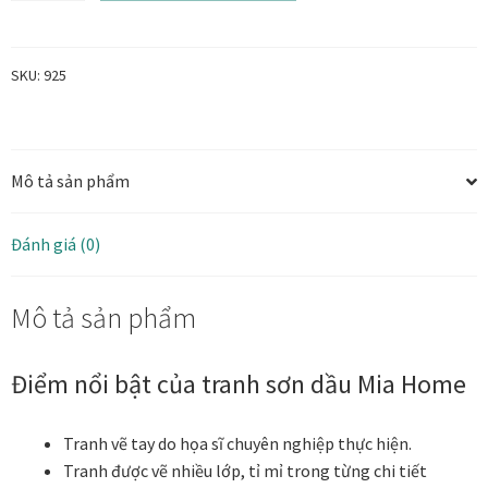
-
Tranh
Tranh ánh kim Collection
sơn
SKU:
925
dầu
Tranh điêu khắc gỗ Collection
trừu
tượng
Tranh sơn mài Thư Pháp
Mô tả sản phẩm
trung
tính
Trống Đồng Collection
hiện
Đánh giá (0)
đại
Viên Dung Collection
80x80
Mô tả sản phẩm
số
Vũ khúc thiên nga Collection
lượng
Điểm nổi bật của tranh sơn dầu Mia Home
Wheels of Time
Tranh vẽ tay do họa sĩ chuyên nghiệp thực hiện.
Tranh chim sếu nghệ thuật
Tranh được vẽ nhiều lớp, tỉ mỉ trong từng chi tiết