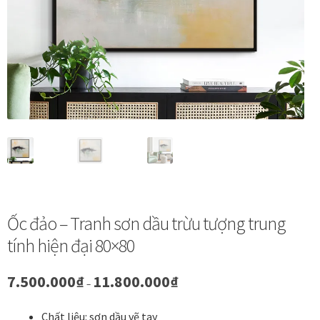
Vị trí trưng bày
BLOG
Bộ sưu tập tranh
Bộ sưu tập Mã Vương – Quà tặng doanh nghiệp
Chính Sách Bảo Mật
Ốc đảo – Tranh sơn dầu trừu tượng trung
Chính Sách Đổi Trả
tính hiện đại 80×80
Chính sách đổi trả hàng
Khoảng
7.500.000
₫
11.800.000
₫
–
giá:
Đăng ký thành viên
từ
Chất liệu: sơn dầu vẽ tay