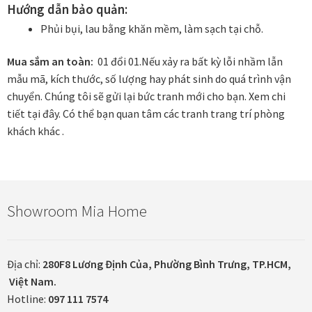
Hướng dẫn bảo quản:
Phủi bụi, lau bằng khăn mềm, làm sạch tại chỗ.
In tranh treo tường theo yêu cầu
Mua sắm an toàn:
01 đổi 01.
Nếu xảy ra bất kỳ lỗi nhầm lẫn
Fine Art Giclée Printing
mẫu mã, kích thước, số lượng hay phát sinh do quá trình vận
chuyển. Chúng tôi sẽ gửi lại bức tranh mới cho bạn.
Xem chi
In ảnh theo yêu cầu
tiết tại đây.
Có thể bạn quan tâm các tranh trang trí phòng
khách khác .
In tranh canvas theo yêu cầu
In tranh dán tường theo yêu cầu
Showroom Mia Home
in tranh mica
Khung ảnh
Địa chỉ:
280F8 Lương Định Của, Phường Bình Trưng, TP.HCM,
Việt Nam.
Khung ảnh cưới
Hotline:
097 111 7574