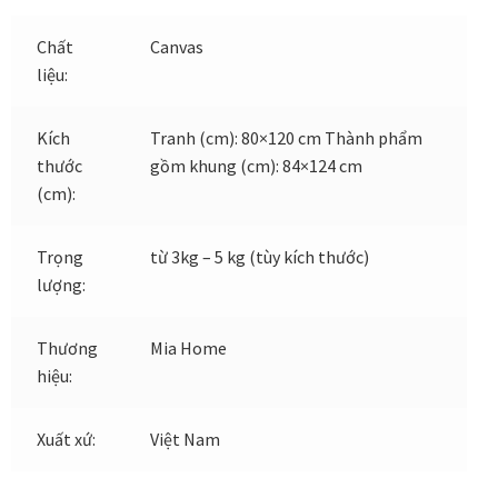
Chất
Canvas
Đóng khung tranh canvas – tranh sơn dầu
liệu:
Đóng khung tranh đính đá
Kích
Tranh (cm): 80×120 cm Thành phẩm
thước
gồm khung (cm): 84×124 cm
Đóng khung tranh kính cho tranh ảnh, giấy mỹ thuật,
(cm):
poster, bản vẽ tay
Trọng
từ 3kg – 5 kg (tùy kích thước)
Đóng khung tranh sơn mài
lượng:
Đóng khung tranh thêu
Thương
Mia Home
hiệu:
Giỏ hàng
Giới Thiệu Mia Home
Xuất xứ:
Việt Nam
Homepage Test