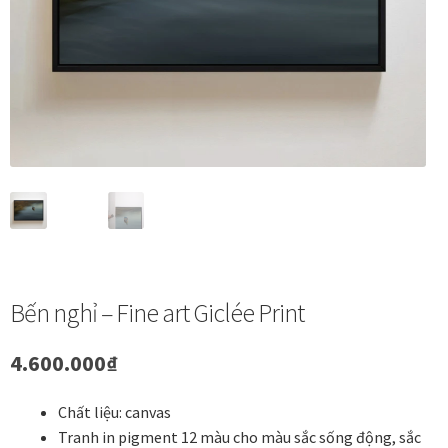
Vị trí trưng bày
BLOG
Bộ sưu tập tranh
Bộ sưu tập Mã Vương – Quà tặng doanh nghiệp
Chính Sách Bảo Mật
Bến nghỉ – Fine art Giclée Print
Chính Sách Đổi Trả
4.600.000
₫
Chính sách đổi trả hàng
Chất liệu: canvas
Đăng ký thành viên
Tranh in pigment 12 màu cho màu sắc sống động, sắc