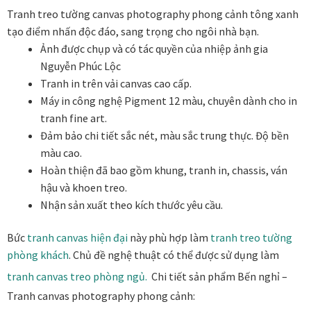
Tranh treo tường canvas photography phong cảnh tông xanh
Các dòng giấy in Giclee
tạo điểm nhấn độc đáo, sang trọng cho ngôi nhà bạn.
Ảnh được chụp và có tác quyền của nhiệp ảnh gia
Catalogue
Nguyễn Phúc Lộc
Tranh in trên vải canvas cao cấp.
Catalogue Bộ Sưu Tập Mã Vương
Máy in công nghệ Pigment 12 màu, chuyên dành cho in
tranh fine art.
Câu hỏi thường gặp khi mua tranh tại Mia Home
Đảm bảo chi tiết sắc nét, màu sắc trung thực. Độ bền
màu cao.
Dây treo Tết Bính Ngọ 2026
Hoàn thiện đã bao gồm khung, tranh in, chassis, ván
hậu và khoen treo.
Đóng khung tranh theo yêu cầu
Nhận sản xuất theo kích thước yêu cầu.
Đóng khung tranh thảm Dubai
Bức
tranh
canvas hiện đại
này phù hợp làm
tranh treo tường
phòng khách
. Chủ đề nghệ thuật có thể được sử dụng làm
Đóng khung ảnh
tranh canvas treo phòng ngủ.
Chi tiết sản phẩm Bến nghỉ –
Tranh canvas photography phong cảnh:
Đóng khung áo đấu – áo thun