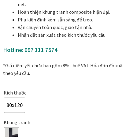
nét.
Danh Lam Collection
Hoàn thiện khung tranh composite hiện đại.
Phụ kiện đính kèm sẵn sàng để treo.
Điều Khoản Sử Dụng
Vận chuyển toàn quốc, giao tận nhà.
Nhận đặt sản xuất theo kích thước yêu cầu.
Hoa Xuân – Tranh sơn mài hoa
Hotline:
097 111 7574
Kim Mã – Tranh sơn mài dát vàng
*Giá niêm yết chưa bao gồm 8% thuế VAT. Hóa đơn đỏ xuất
Liên Diệp collection
theo yêu cầu.
Liên Hoa – Tranh hoa sen sơn mài
Kích thước
Reflections by the River
80x120
Saigon In Monochrome
Khung tranh
Thịnh Vượng Collection