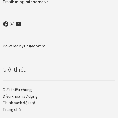
Email:
mia@miahome.vn
Khung tranh gỗ sồi
Khung tranh treo tường
Facebook
Instagram
YouTube
Kim liên vạn phúc phòng thờ
Powered by
Edgecomm
Liên hệ
Mia Lifestyle
Giới thiệu
Nghệ thuật sơn mài dát vàng
Giới thiệu chung
Nhận vẽ tranh theo yêu cầu
Điều khoản sử dụng
Chính sách đổi trả
Phương thức thanh toán
Trang chủ