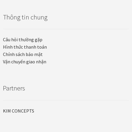
Quà tặng cao cấp
Thông tin chung
Quà tặng đối tác nước ngoài
Quà Tết Doanh nghiệp 2026
Câu hỏi thường gặp
Hình thức thanh toán
Quy định khu vực giao hàng
Chính sách bảo mật
Vận chuyển giao nhận
Sản phẩm mới
Tài khoản
Partners
test
KIM CONCEPTS
Test home page 260225
TẾT 2025