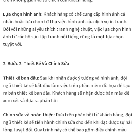
Lựa chọn hình ảnh:
Khách hàng có thể cung cấp hình ảnh cá
Tranh ánh kim Collection
nhân hoặc lựa chọn từ thư viện hình ảnh của dịch vụ in tranh.
Đối với những ai yêu thích tranh nghệ thuật, việc lựa chọn hình
Tranh điêu khắc gỗ Collection
ảnh từ các bộ sưu tập tranh nổi tiếng cũng là một lựa chọn
tuyệt vời.
Tranh sơn mài Thư Pháp
Trống Đồng Collection
2. Bước 2: Thiết Kế Và Chỉnh Sửa
Thiết kế ban đầu:
Sau khi nhận được ý tưởng và hình ảnh, đội
Viên Dung Collection
ngũ thiết kế sẽ bắt đầu làm việc trên phần mềm đồ họa để tạo
ra bản thiết kế ban đầu. Khách hàng sẽ nhận được bản mẫu để
Vũ khúc thiên nga Collection
xem xét và đưa ra phản hồi.
Wheels of Time
Chỉnh sửa và hoàn thiện:
Dựa trên phản hồi từ khách hàng, đội
ngũ thiết kế sẽ tiến hành chỉnh sửa cho đến khi đạt được sự hài
Tranh chim sếu nghệ thuật
lòng tuyệt đối. Quy trình này có thể bao gồm điều chỉnh màu