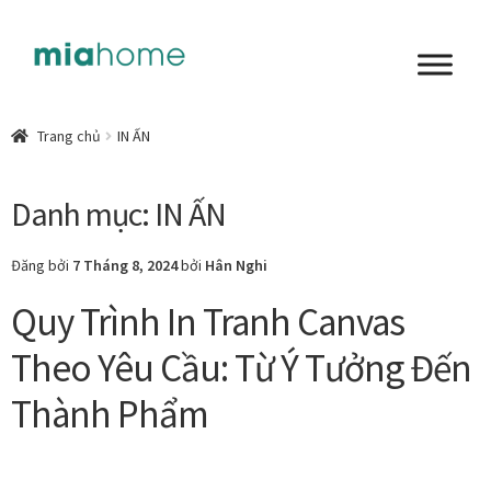
Đi
Chuyển
đến
đến
Điều
nội
Tổng quan
hướng
dung
Trang chủ
IN ẤN
Art in living
Danh mục:
IN ẤN
Chất liệu nghệ thuật
Đăng bởi
7 Tháng 8, 2024
bởi
Hân Nghi
Không gian sống
Quy Trình In Tranh Canvas
Cách chọn tranh phòng ngủ để mỗi ngày bắt đầu nhẹ
Theo Yêu Cầu: Từ Ý Tưởng Đến
nhàng hơn
Thành Phẩm
Chọn tranh phòng khách từ góc nhìn Home Stylist
Phong cách nội thất