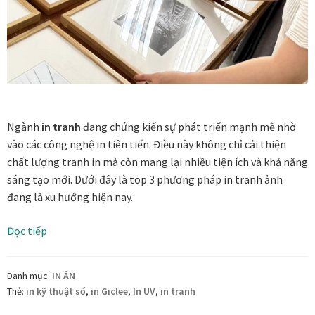
Tranh treo phòng thờ
Tranh treo tường
ƯU ĐÃI
Ưu đãi khung tranh
Ngành
in tranh
đang chứng kiến sự phát triển mạnh mẽ nhờ
vào các công nghệ in tiên tiến. Điều này không chỉ cải thiện
Ưu đãi tranh in
chất lượng tranh in mà còn mang lại nhiều tiện ích và khả năng
sáng tạo mới. Dưới đây là top 3 phương pháp in tranh ảnh
Ưu đãi tranh sơn dầu
đang là xu hướng hiện nay.
Top
Đọc tiếp
Ưu đãi tranh sơn mài
3
phương
Vận Chuyển Giao Nhận
Danh mục:
IN ẤN
pháp
Thẻ:
in kỹ thuật số
,
in Giclee
,
In UV
,
in tranh
in
VIDEO