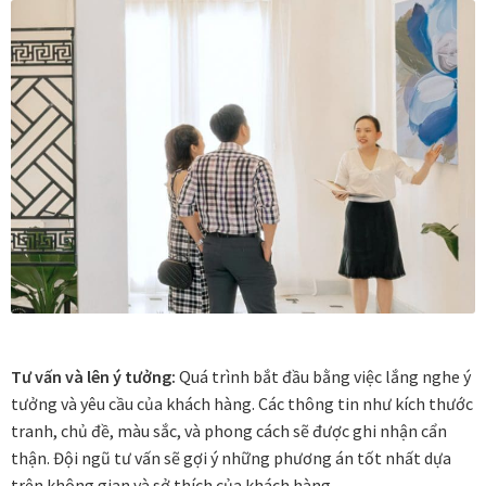
Danh Lam Collection
Điều Khoản Sử Dụng
Hoa Xuân – Tranh sơn mài hoa
Kim Mã – Tranh sơn mài dát vàng
Liên Diệp collection
Liên Hoa – Tranh hoa sen sơn mài
Reflections by the River
Tư vấn và lên ý tưởng:
Quá trình bắt đầu bằng việc lắng nghe ý
tưởng và yêu cầu của khách hàng. Các thông tin như kích thước
Saigon In Monochrome
tranh, chủ đề, màu sắc, và phong cách sẽ được ghi nhận cẩn
thận. Đội ngũ tư vấn sẽ gợi ý những phương án tốt nhất dựa
Thịnh Vượng Collection
trên không gian và sở thích của khách hàng.