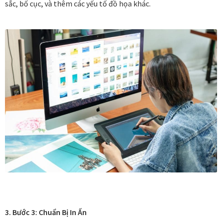
sắc, bố cục, và thêm các yếu tố đồ họa khác.
Các dòng giấy in Giclee
Catalogue
Catalogue Bộ Sưu Tập Mã Vương
Câu hỏi thường gặp khi mua tranh tại Mia Home
Dây treo Tết Bính Ngọ 2026
Đóng khung tranh theo yêu cầu
Đóng khung tranh thảm Dubai
Đóng khung ảnh
3. Bước 3: Chuẩn Bị In Ấn
Đóng khung áo đấu – áo thun