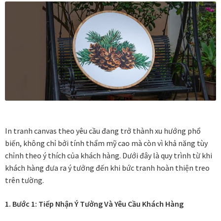
Vị trí trưng bày
BLOG
Bộ sưu tập tranh
Bộ sưu tập Mã Vương – Quà tặng doanh nghiệp
Chính Sách Bảo Mật
In tranh canvas theo yêu cầu đang trở thành xu hướng phổ
biến, không chỉ bởi tính thẩm mỹ cao mà còn vì khả năng tùy
Chính Sách Đổi Trả
chỉnh theo ý thích của khách hàng. Dưới đây là quy trình từ khi
khách hàng đưa ra ý tưởng đến khi bức tranh hoàn thiện treo
Chính sách đổi trả hàng
trên tường.
1. Bước 1: Tiếp Nhận Ý Tưởng Và Yêu Cầu Khách Hàng
Đăng ký thành viên