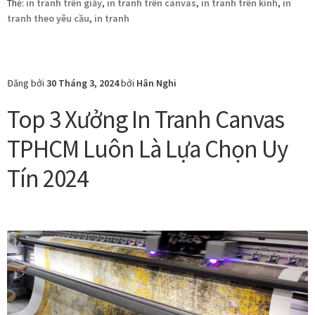
Thẻ:
in tranh trên giấy
,
in tranh trên canvas
,
in tranh trên kính
,
in
liệu
tranh theo yêu cầu
,
in tranh
in
tranh
tạo
nên
Đăng bởi
30 Tháng 3, 2024
bởi
Hân Nghi
kiệt
Top 3 Xưởng In Tranh Canvas
tác
nghệ
TPHCM Luôn Là Lựa Chọn Uy
thuật
Tín 2024
và
tăng
sự
bền
bỉ
cho
tác
phẩm