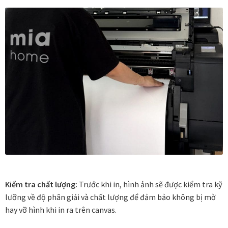
Đóng khung tranh canvas – tranh sơn dầu
Đóng khung tranh đính đá
Đóng khung tranh kính cho tranh ảnh, giấy mỹ thuật,
poster, bản vẽ tay
Đóng khung tranh sơn mài
Đóng khung tranh thêu
Giỏ hàng
Kiểm tra chất lượng:
Trước khi in, hình ảnh sẽ được kiểm tra kỹ
lưỡng về độ phân giải và chất lượng để đảm bảo không bị mờ
Giới Thiệu Mia Home
hay vỡ hình khi in ra trên canvas.
Homepage Test