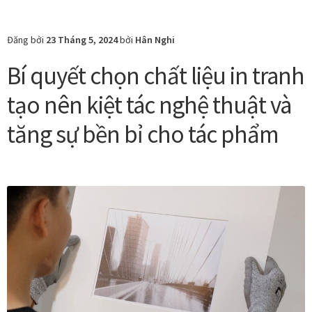
tranh
ảnh
Xưởng in tranh
xu
Đăng bởi
23 Tháng 5, 2024
bởi
Hân Nghi
hướng
Xưởng template
Bí quyết chọn chất liệu in tranh
2024
tạo nên kiệt tác nghệ thuật và
Xưởng tranh Mia Home
tăng sự bền bỉ cho tác phẩm