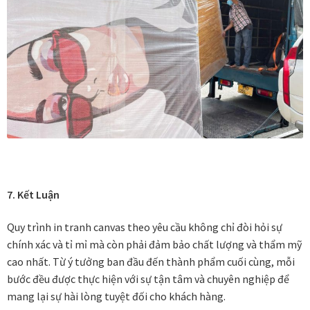
Tranh nhà ở cao cấp
Tranh trang trí văn phòng
Tranh treo khách sạn
Tranh hoa sen treo phòng thờ
Tranh mừng thọ
Tranh phòng khách hiện đại
7. Kết Luận
Tranh sơn dầu cao cấp
Quy trình in tranh canvas theo yêu cầu không chỉ đòi hỏi sự
chính xác và tỉ mỉ mà còn phải đảm bảo chất lượng và thẩm mỹ
cao nhất. Từ ý tưởng ban đầu đến thành phẩm cuối cùng, mỗi
Tranh sơn mài phòng khách
bước đều được thực hiện với sự tận tâm và chuyên nghiệp để
mang lại sự hài lòng tuyệt đối cho khách hàng.
Tranh tặng đối tác