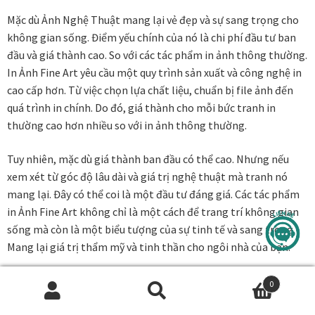
Mặc dù Ảnh Nghệ Thuật mang lại vẻ đẹp và sự sang trọng cho
không gian sống. Điểm yếu chính của nó là chi phí đầu tư ban
đầu và giá thành cao. So với các tác phẩm in ảnh thông thường.
In Ảnh Fine Art yêu cầu một quy trình sản xuất và công nghệ in
cao cấp hơn. Từ việc chọn lựa chất liệu, chuẩn bị file ảnh đến
quá trình in chính. Do đó, giá thành cho mỗi bức tranh in
thường cao hơn nhiều so với in ảnh thông thường.
Tuy nhiên, mặc dù giá thành ban đầu có thể cao. Nhưng nếu
xem xét từ góc độ lâu dài và giá trị nghệ thuật mà tranh nó
mang lại. Đây có thể coi là một đầu tư đáng giá. Các tác phẩm
in Ảnh Fine Art không chỉ là một cách để trang trí không gian
sống mà còn là một biểu tượng của sự tinh tế và sang trọng.
Mang lại giá trị thẩm mỹ và tinh thần cho ngôi nhà của bạn.
0
In Tranh Fine Art Ở Đâu? Khám Phá Lựa
Tìm
Chọn Chất Lượng
kiếm
TÌM KIẾM