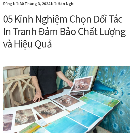
TPHCM
Đăng bởi
30 Tháng 3, 2024
bởi
Hân Nghi
Luôn
05 Kinh Nghiệm Chọn Đối Tác
Là
Lựa
In Tranh Đảm Bảo Chất Lượng
Chọn
Uy
và Hiệu Quả
Tín
2024