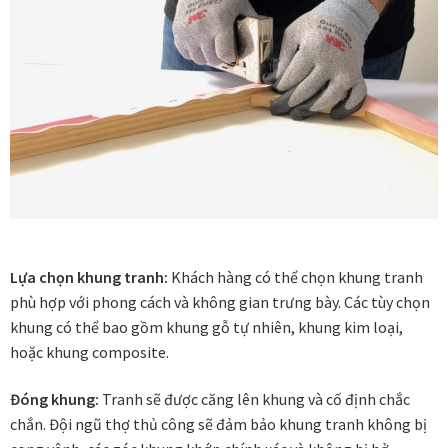
Quà tặng cao cấp
Quà tặng đối tác nước ngoài
Quà Tết Doanh nghiệp 2026
Quy định khu vực giao hàng
Sản phẩm mới
Tài khoản
Lựa chọn khung tranh:
Khách hàng có thể chọn khung tranh
phù hợp với phong cách và không gian trưng bày. Các tùy chọn
test
khung có thể bao gồm khung gỗ tự nhiên, khung kim loại,
hoặc khung composite.
Test home page 260225
Đóng khung:
Tranh sẽ được căng lên khung và cố định chắc
chắn. Đội ngũ thợ thủ công sẽ đảm bảo khung tranh không bị
TẾT 2025