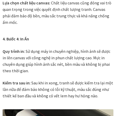
Lựa chọn chất liệu canvas:
Chất liệu canvas cũng đóng vai trò
quan trọng trong việc quyết định chất lượng tranh. Canvas
In tranh treo tường theo yêu cầu
phải đảm bảo độ bền, màu sắc trung thực và khả năng chống
ẩm mốc.
Fine Art Giclée Printing
4. Bước 4: In Ấn
In ảnh theo yêu cầu
Quy trình in:
Sử dụng máy in chuyên nghiệp, hình ảnh sẽ được
In tranh canvas theo yêu cầu
in lên canvas với công nghệ in phun chất lượng cao. Mực in
chuyên dụng giúp hình ảnh sắc nét, bền màu và không bị phai
In tranh dán tường theo yêu cầu
theo thời gian.
in tranh mica
Kiểm tra sau in:
Sau khi in xong, tranh sẽ được kiểm tra lại một
lần nữa để đảm bảo không có lỗi kỹ thuật, màu sắc đúng như
thiết kế ban đầu và không có vết lem hay hư hỏng nào.
Khung ảnh
Khung ảnh cưới