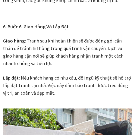
cong vênh, các góc khung khớp chính xác và không bị hở.
Thanh toán
Thông tin chung & hỗ trợ
6. Bước 6: Giao Hàng Và Lắp Đặt
Giao hàng:
Tranh sau khi hoàn thiện sẽ được đóng gói cẩn
Tối ưu chất lượng hình ảnh
thận để tránh hư hỏng trong quá trình vận chuyển. Dịch vụ
giao hàng tận nơi sẽ giúp khách hàng nhận tranh một cách
Trang mẫu
nhanh chóng và tiện lợi.
Tranh biểu tượng văn hoá Việt Nam
Lắp đặt:
Nếu khách hàng có nhu cầu, đội ngũ kỹ thuật sẽ hỗ trợ
lắp đặt tranh tại nhà. Việc này đảm bảo tranh được treo đúng
Tranh dán tường
vị trí, an toàn và đẹp mắt.
Tranh dự án
Tranh nhà mẫu dự án