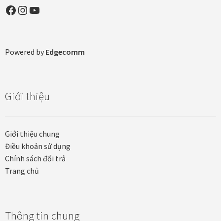
Facebook
Instagram
YouTube
Khung tranh gỗ sồi
Khung tranh treo tường
Powered by
Edgecomm
Kim liên vạn phúc phòng thờ
Liên hệ
Giới thiệu
Mia Lifestyle
Giới thiệu chung
Nghệ thuật sơn mài dát vàng
Điều khoản sử dụng
Chính sách đổi trả
Trang chủ
Nhận vẽ tranh theo yêu cầu
Phương thức thanh toán
Thông tin chung