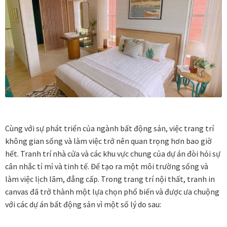
Vị trí trưng bày
BLOG
Bộ sưu tập tranh
Bộ sưu tập Mã Vương – Quà tặng doanh nghiệp
Cùng với sự phát triển của ngành bất động sản, việc trang trí
Chính Sách Bảo Mật
không gian sống và làm việc trở nên quan trọng hơn bao giờ
hết. Tranh trí nhà cửa và các khu vực chung của dự án đòi hỏi sự
Chính Sách Đổi Trả
cân nhắc tỉ mỉ và tinh tế. Để tạo ra một môi trường sống và
làm việc lịch lãm, đẳng cấp. Trong trang trí nội thất, tranh in
Chính sách đổi trả hàng
canvas đã trở thành một lựa chọn phổ biến và được ưa chuộng
với các dự án bất động sản vì một số lý do sau:
Đăng ký thành viên