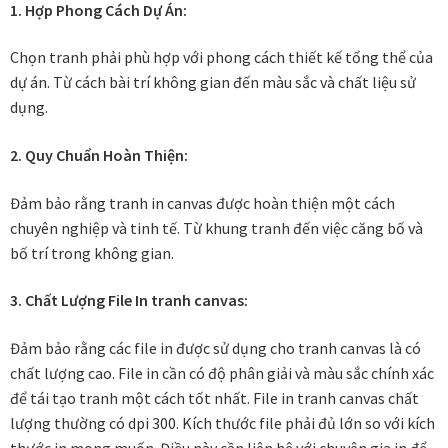
1. Hợp Phong Cách Dự Án:
Các dòng giấy in Giclee
Chọn tranh phải phù hợp với phong cách thiết kế tổng thể của
Catalogue
dự án. Từ cách bài trí không gian đến màu sắc và chất liệu sử
dụng.
Catalogue Bộ Sưu Tập Mã Vương
2. Quy Chuẩn Hoàn Thiện:
Câu hỏi thường gặp khi mua tranh tại Mia Home
Đảm bảo rằng tranh in canvas được hoàn thiện một cách
chuyên nghiệp và tinh tế. Từ khung tranh đến việc căng bố và
Dây treo Tết Bính Ngọ 2026
bố trí trong không gian.
Đóng khung tranh theo yêu cầu
3. Chất Lượng File In tranh canvas:
Đóng khung tranh thảm Dubai
Đảm bảo rằng các file in được sử dụng cho tranh canvas là có
chất lượng cao. File in cần có độ phân giải và màu sắc chính xác
Đóng khung ảnh
để tái tạo tranh một cách tốt nhất. File in tranh canvas chất
lượng thường có dpi 300. Kích thước file phải đủ lớn so với kích
Đóng khung áo đấu – áo thun