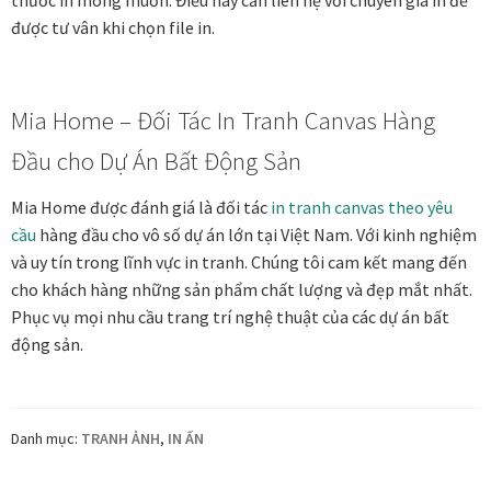
thước in mong muốn. Điều này cần liên hệ với chuyên gia in để
được tư vân khi chọn file in.
Đóng khung tranh canvas – tranh sơn dầu
Mia Home – Đối Tác In Tranh Canvas Hàng
Đóng khung tranh đính đá
Đầu cho Dự Án Bất Động Sản
Đóng khung tranh kính cho tranh ảnh, giấy mỹ thuật,
poster, bản vẽ tay
Mia Home được đánh giá là đối tác
in tranh canvas theo yêu
cầu
hàng đầu cho vô số dự án lớn tại Việt Nam. Với kinh nghiệm
Đóng khung tranh sơn mài
và uy tín trong lĩnh vực in tranh. Chúng tôi cam kết mang đến
cho khách hàng những sản phẩm chất lượng và đẹp mắt nhất.
Đóng khung tranh thêu
Phục vụ mọi nhu cầu trang trí nghệ thuật của các dự án bất
động sản.
Giỏ hàng
Giới Thiệu Mia Home
Danh mục:
TRANH ẢNH
,
IN ẤN
Homepage Test