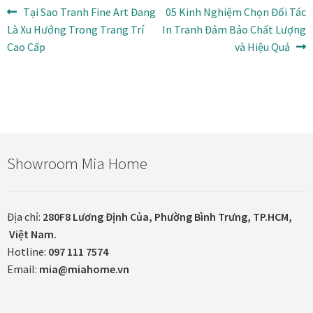
Điều
Bài
Bài
Tại Sao Tranh Fine Art Đang
05 Kinh Nghiệm Chọn Đối Tác
trước:
tiếp
Là Xu Hướng Trong Trang Trí
In Tranh Đảm Bảo Chất Lượng
hướng
In tranh treo tường theo yêu cầu
theo:
Cao Cấp
và Hiệu Quả
bài
Fine Art Giclée Printing
viết
In ảnh theo yêu cầu
In tranh canvas theo yêu cầu
Showroom Mia Home
In tranh dán tường theo yêu cầu
Địa chỉ:
280F8 Lương Định Của, Phường Bình Trưng, TP.HCM,
in tranh mica
Việt Nam.
Hotline:
097 111 7574
Khung ảnh
Email:
mia@miahome.vn
Khung ảnh cưới