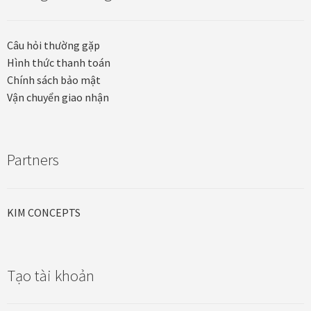
Quà tặng cao cấp
Quà tặng đối tác nước ngoài
Câu hỏi thường gặp
Hình thức thanh toán
Quà Tết Doanh nghiệp 2026
Chính sách bảo mật
Vận chuyển giao nhận
Quy định khu vực giao hàng
Sản phẩm mới
Partners
Tài khoản
KIM CONCEPTS
test
Test home page 260225
Tạo tài khoản
TẾT 2025