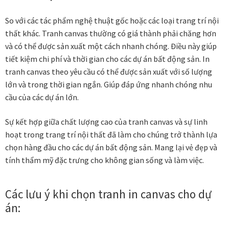
So với các tác phẩm nghệ thuật gốc hoặc các loại trang trí nội
Tranh ánh kim Collection
thất khác. Tranh canvas thường có giá thành phải chăng hơn
và có thể được sản xuất một cách nhanh chóng. Điều này giúp
Tranh điêu khắc gỗ Collection
tiết kiệm chi phí và thời gian cho các dự án bất động sản. In
tranh canvas theo yêu cầu có thể được sản xuất với số lượng
Tranh sơn mài Thư Pháp
lớn và trong thời gian ngắn. Giúp đáp ứng nhanh chóng nhu
cầu của các dự án lớn.
Trống Đồng Collection
Sự kết hợp giữa chất lượng cao của tranh canvas và sự linh
Viên Dung Collection
hoạt trong trang trí nội thất đã làm cho chúng trở thành lựa
chọn hàng đầu cho các dự án bất động sản. Mang lại vẻ đẹp và
Vũ khúc thiên nga Collection
tính thẩm mỹ đặc trưng cho không gian sống và làm việc.
Wheels of Time
Các lưu ý khi chọn tranh in canvas cho dự
án:
Tranh chim sếu nghệ thuật