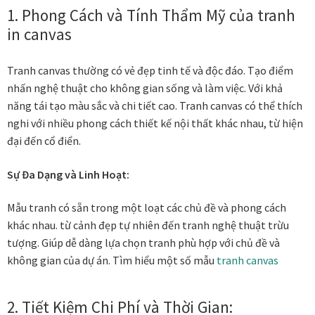
1. Phong Cách và Tính Thẩm Mỹ của tranh
Danh Lam Collection
in canvas
Điều Khoản Sử Dụng
Tranh canvas thường có vẻ đẹp tinh tế và độc đáo. Tạo điểm
Hoa Xuân – Tranh sơn mài hoa
nhấn nghệ thuật cho không gian sống và làm việc. Với khả
năng tái tạo màu sắc và chi tiết cao. Tranh canvas có thể thích
nghi với nhiều phong cách thiết kế nội thất khác nhau, từ hiện
Kim Mã – Tranh sơn mài dát vàng
đại đến cổ điển.
Liên Diệp collection
Sự Đa Dạng và Linh Hoạt:
Liên Hoa – Tranh hoa sen sơn mài
Mẫu tranh có sẵn trong một loạt các chủ đề và phong cách
khác nhau. từ cảnh đẹp tự nhiên đến tranh nghệ thuật trừu
Reflections by the River
tượng. Giúp dễ dàng lựa chọn tranh phù hợp với chủ đề và
không gian của dự án. Tìm hiểu một số mẫu
tranh canvas
Saigon In Monochrome
2. Tiết Kiệm Chi Phí và Thời Gian:
Thịnh Vượng Collection