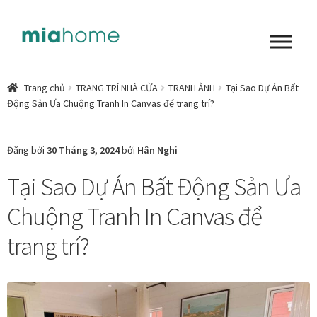
Đi
Chuyển
đến
đến
Điều
nội
Tổng quan
hướng
dung
Trang chủ
TRANG TRÍ NHÀ CỬA
TRANH ẢNH
Tại Sao Dự Án Bất
Động Sản Ưa Chuộng Tranh In Canvas để trang trí?
Art in living
Chất liệu nghệ thuật
Đăng bởi
30 Tháng 3, 2024
bởi
Hân Nghi
Tại Sao Dự Án Bất Động Sản Ưa
Không gian sống
Chuộng Tranh In Canvas để
Cách chọn tranh phòng ngủ để mỗi ngày bắt đầu nhẹ
nhàng hơn
trang trí?
Chọn tranh phòng khách từ góc nhìn Home Stylist
Phong cách nội thất