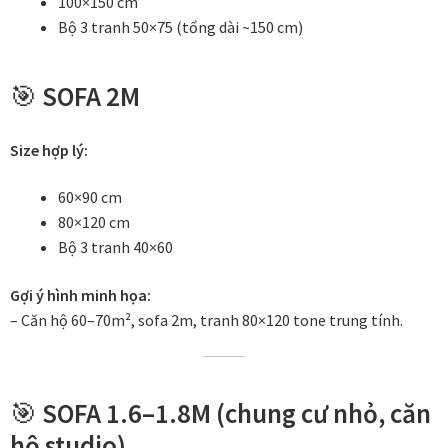
100×150 cm
Tranh treo phòng thờ
Bộ 3 tranh 50×75 (tổng dài ~150 cm)
Tranh treo tường
🎯
SOFA 2M
ƯU ĐÃI
Size hợp lý:
Ưu đãi khung tranh
60×90 cm
80×120 cm
Ưu đãi tranh in
Bộ 3 tranh 40×60
Ưu đãi tranh sơn dầu
Gợi ý hình minh họa:
– Căn hộ 60–70m², sofa 2m, tranh 80×120 tone trung tính.
Ưu đãi tranh sơn mài
Vận Chuyển Giao Nhận
🎯
SOFA 1.6–1.8M (chung cư nhỏ, căn
hộ studio)
VIDEO