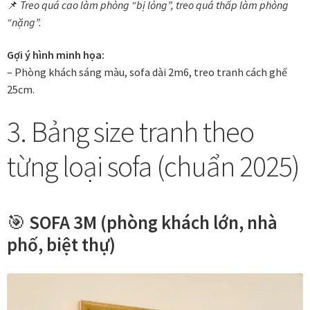
Quà tặng cao cấp
📌
Treo quá cao làm phòng “bị lỏng”, treo quá thấp làm phòng
“nặng”.
Quà tặng đối tác nước ngoài
Gợi ý hình minh họa:
– Phòng khách sáng màu, sofa dài 2m6, treo tranh cách ghế
Quà Tết Doanh nghiệp 2026
25cm.
Quy định khu vực giao hàng
3. Bảng size tranh theo
Sản phẩm mới
từng loại sofa (chuẩn 2025)
Tài khoản
🎯
SOFA 3M (phòng khách lớn, nhà
test
phố, biệt thự)
Test home page 260225
TẾT 2025