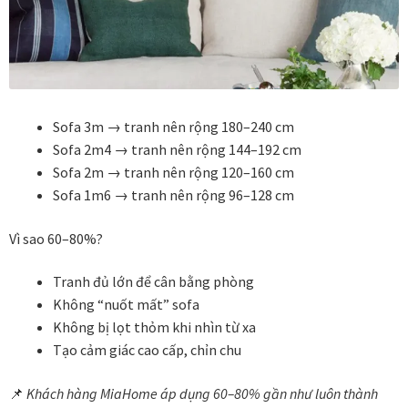
Đóng khung tranh canvas – tranh sơn dầu
Đóng khung tranh đính đá
Sofa 3m → tranh nên rộng 180–240 cm
Đóng khung tranh kính cho tranh ảnh, giấy mỹ thuật,
Sofa 2m4 → tranh nên rộng 144–192 cm
poster, bản vẽ tay
Sofa 2m → tranh nên rộng 120–160 cm
Sofa 1m6 → tranh nên rộng 96–128 cm
Đóng khung tranh sơn mài
Vì sao 60–80%?
Đóng khung tranh thêu
Tranh đủ lớn để cân bằng phòng
Không “nuốt mất” sofa
Giỏ hàng
Không bị lọt thỏm khi nhìn từ xa
Tạo cảm giác cao cấp, chỉn chu
Giới Thiệu Mia Home
📌
Khách hàng MiaHome áp dụng 60–80% gần như luôn thành
Homepage Test