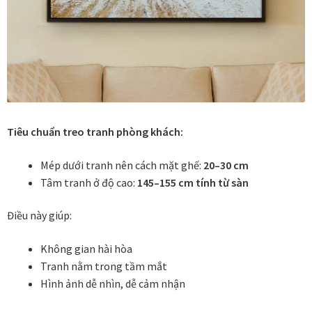
Khung tranh gỗ sồi
Khung tranh treo tường
Kim liên vạn phúc phòng thờ
Liên hệ
Tiêu chuẩn treo tranh phòng khách:
Mép dưới tranh nên cách mặt ghế:
20–30 cm
Mia Lifestyle
Tâm tranh ở độ cao:
145–155 cm tính từ sàn
Nghệ thuật sơn mài dát vàng
Điều này giúp:
Nhận vẽ tranh theo yêu cầu
Không gian hài hòa
Tranh nằm trong tầm mắt
Phương thức thanh toán
Hình ảnh dễ nhìn, dễ cảm nhận