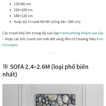
Tranh nhà ở cao cấp
120×80 cm
150×100 cm
Tranh trang trí văn phòng
180×120 cm
Hoặc bộ 3 tranh 60×90 (tổng dài ~180 cm)
Tranh treo khách sạn
Các tranh khổ lớn trong bộ sưu tập
tranh phòng khách cao cấp
– Hoặc các bức tranh sơn mài dát vàng đến từ thương hiệu
Kim
Tranh hoa sen treo phòng thờ
Concepts
Tranh mừng thọ
🎯
SOFA 2.4–2.6M (loại phổ biến
Tranh phòng khách hiện đại
nhất)
Tranh sơn dầu cao cấp
Tranh sơn mài phòng khách
Tranh tặng đối tác