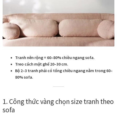
Tranh ánh kim Collection
Tranh điêu khắc gỗ Collection
Tranh sơn mài Thư Pháp
Trống Đồng Collection
Tranh nên rộng = 60–80% chiều ngang sofa.
Treo cách mặt ghế 20–30 cm.
Viên Dung Collection
Bộ 2–3 tranh phải có tổng chiều ngang nằm trong 60–
80% sofa.
Vũ khúc thiên nga Collection
Wheels of Time
1. Công thức vàng chọn size tranh theo
sofa
Tranh chim sếu nghệ thuật