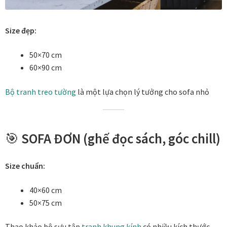
Size đẹp:
50×70 cm
60×90 cm
Bộ tranh treo tường
là một lựa chọn lý tưởng cho sofa nhỏ
🎯
SOFA ĐƠN (ghế đọc sách, góc chill)
Size chuẩn:
40×60 cm
50×75 cm
Thao khảo bộ sưu tập
tranh khung kính
có nhiều kích thước