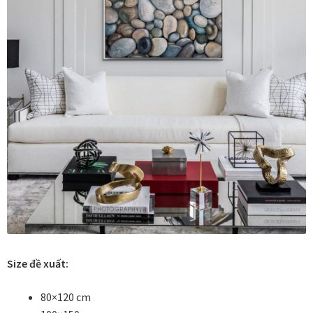
Tranh tặng khai trương
Tranh tặng sếp cao cấp
Tranh tặng tân gia
Tranh theo phong cách thiết kế
Tranh Bắc Âu – Scandinavian
Tranh treo phòng khách
Tranh treo phòng làm việc giám đốc
Size đề xuất:
Tranh treo phòng ngủ
80×120 cm