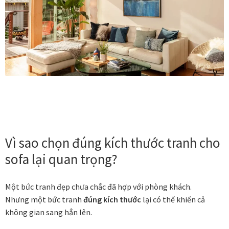
Vị trí trưng bày
BLOG
Bộ sưu tập tranh
Bộ sưu tập Mã Vương – Quà tặng doanh nghiệp
Chính Sách Bảo Mật
Vì sao chọn đúng kích thước tranh cho
sofa lại quan trọng?
Chính Sách Đổi Trả
Chính sách đổi trả hàng
Một bức tranh đẹp chưa chắc đã hợp với phòng khách.
Nhưng một bức tranh
đúng kích thước
lại có thể khiến cả
Đăng ký thành viên
không gian sang hẳn lên.