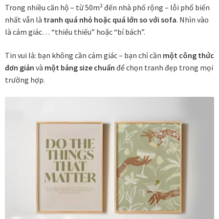
Trong nhiều căn hộ – từ 50m² đến nhà phố rộng – lỗi phổ biến
Danh Lam Collection
nhất vẫn là
tranh quá nhỏ hoặc quá lớn so với sofa
. Nhìn vào
là cảm giác… “thiếu thiếu” hoặc “bí bách”.
Điều Khoản Sử Dụng
Tin vui là: bạn không cần cảm giác – bạn chỉ cần
một công thức
Hoa Xuân – Tranh sơn mài hoa
đơn giản
và
một bảng size chuẩn
để chọn tranh đẹp trong mọi
trường hợp.
Kim Mã – Tranh sơn mài dát vàng
Liên Diệp collection
Liên Hoa – Tranh hoa sen sơn mài
Reflections by the River
Saigon In Monochrome
Thịnh Vượng Collection