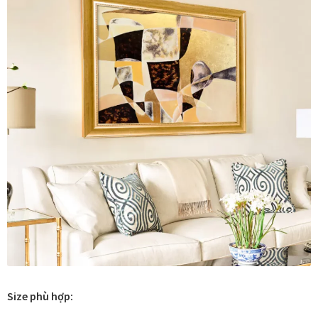
Thanh toán
Thông tin chung & hỗ trợ
Tối ưu chất lượng hình ảnh
Trang mẫu
Tranh biểu tượng văn hoá Việt Nam
Tranh dán tường
Tranh dự án
Tranh nhà mẫu dự án
Size phù hợp: