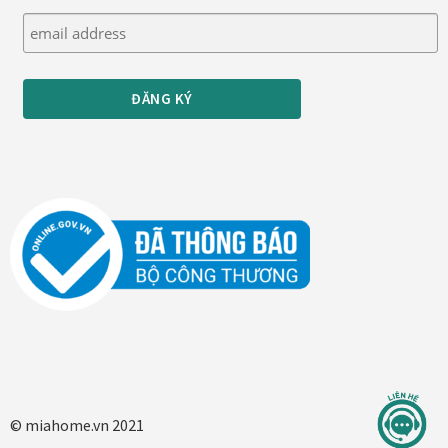
© miahome.vn 2021