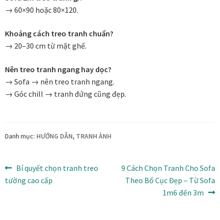
→ 60×90 hoặc 80×120.
Khoảng cách treo tranh chuẩn?
→ 20–30 cm từ mặt ghế.
Nên treo tranh ngang hay dọc?
→ Sofa → nên treo tranh ngang.
→ Góc chill → tranh đứng cũng đẹp.
Danh mục:
HƯỚNG DẪN
,
TRANH ẢNH
Điều
Bài
Bài
Bí quyết chọn tranh treo
9 Cách Chọn Tranh Cho Sofa
trước:
tiếp
tường cao cấp
Theo Bố Cục Đẹp – Từ Sofa
hướng
theo:
1m6 đến 3m
bài