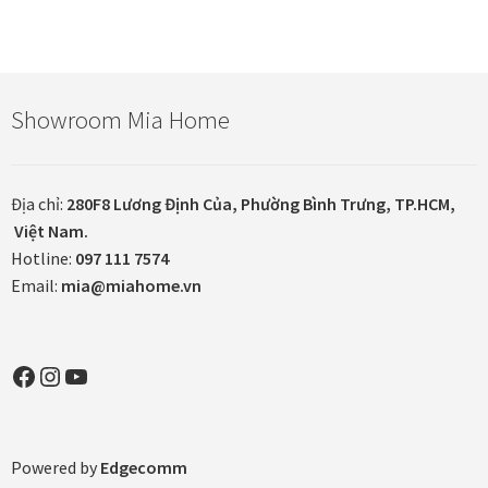
viết
Showroom Mia Home
Địa chỉ:
280F8 Lương Định Của, Phường Bình Trưng, TP.HCM,
Việt Nam.
Hotline:
097 111 7574
Email:
mia@miahome.vn
Facebook
Instagram
YouTube
Powered by
Edgecomm