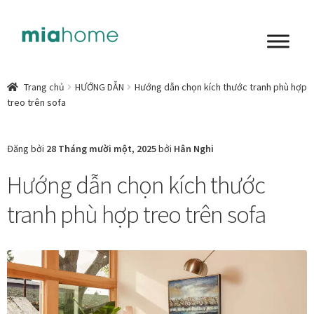
Đi
Chuyển
đến
đến
Điều
nội
Tổng quan
hướng
dung
Trang chủ
HƯỚNG DẪN
Hướng dẫn chọn kích thước tranh phù hợp
treo trên sofa
Art in living
Chất liệu nghệ thuật
Đăng bởi
28 Tháng mười một, 2025
bởi
Hân Nghi
Hướng dẫn chọn kích thước
Không gian sống
tranh phù hợp treo trên sofa
Cách chọn tranh phòng ngủ để mỗi ngày bắt đầu nhẹ
nhàng hơn
Chọn tranh phòng khách từ góc nhìn Home Stylist
Phong cách nội thất