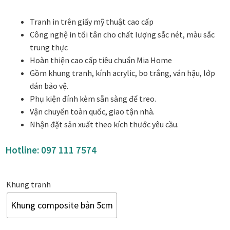
Danh Lam Collection
Tranh in trên giấy mỹ thuật cao cấp
Công nghệ in tối tân cho chất lượng sắc nét, màu sắc
Điều Khoản Sử Dụng
trung thực
Hoàn thiện cao cấp tiêu chuẩn Mia Home
Hoa Xuân – Tranh sơn mài hoa
Gồm khung tranh, kính acrylic, bo trắng, ván hậu, lớp
dán bảo vệ.
Kim Mã – Tranh sơn mài dát vàng
Phụ kiện đính kèm sẵn sàng để treo.
Vận chuyển toàn quốc, giao tận nhà.
Liên Diệp collection
Nhận đặt sản xuất theo kích thước yêu cầu.
Liên Hoa – Tranh hoa sen sơn mài
Hotline:
097 111 7574
Reflections by the River
Khung tranh
Saigon In Monochrome
Khung composite bản 5cm
Thịnh Vượng Collection