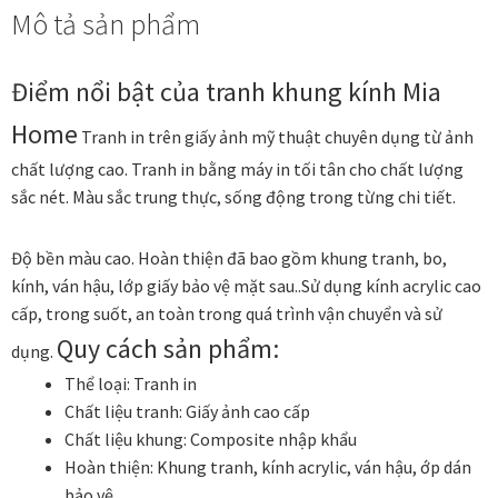
Mô tả sản phẩm
số
Các dòng giấy in Giclee
lượng
Catalogue
Điểm nổi bật của tranh khung kính Mia
Home
Tranh in trên giấy ảnh mỹ thuật chuyên dụng từ ảnh
Catalogue Bộ Sưu Tập Mã Vương
chất lượng cao.
Tranh in bằng máy in tối tân cho chất lượng
sắc nét.
Màu sắc trung thực, sống động trong từng chi tiết.
Câu hỏi thường gặp khi mua tranh tại Mia Home
Độ bền màu cao.
Hoàn thiện đã bao gồm khung tranh, bo,
Dây treo Tết Bính Ngọ 2026
kính, ván hậu, lớp giấy bảo vệ mặt sau..
Sử dụng kính acrylic cao
cấp, trong suốt, an toàn trong quá trình vận chuyển và sử
Đóng khung tranh theo yêu cầu
Quy cách sản phẩm:
dụng.
Đóng khung tranh thảm Dubai
Thể loại:
Tranh in
Chất liệu tranh:
Giấy ảnh cao cấp
Đóng khung ảnh
Chất liệu khung:
Composite nhập khẩu
Hoàn thiện:
Khung tranh, kính acrylic, ván hậu, ớp dán
bảo vệ
Đóng khung áo đấu – áo thun