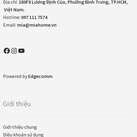
Địa chỉ:
280F8 Lương Định Của, Phường Bình Trưng, TP.HCM,
Khung tranh gỗ sồi
Việt Nam.
Hotline:
097 111 7574
Email:
mia@miahome.vn
Khung tranh treo tường
Kim liên vạn phúc phòng thờ
Facebook
Instagram
YouTube
Liên hệ
Mia Lifestyle
Powered by
Edgecomm
Nghệ thuật sơn mài dát vàng
Giới thiệu
Nhận vẽ tranh theo yêu cầu
Phương thức thanh toán
Giới thiệu chung
Điều khoản sử dụng