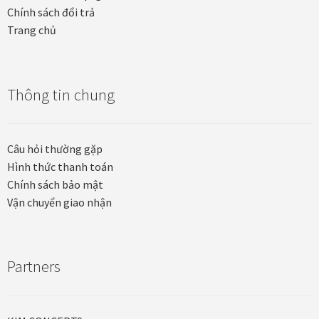
Quà tặng cao cấp
Chính sách đổi trả
Trang chủ
Quà tặng đối tác nước ngoài
Quà Tết Doanh nghiệp 2026
Thông tin chung
Quy định khu vực giao hàng
Câu hỏi thường gặp
Sản phẩm mới
Hình thức thanh toán
Chính sách bảo mật
Tài khoản
Vận chuyển giao nhận
test
Partners
Test home page 260225
TẾT 2025