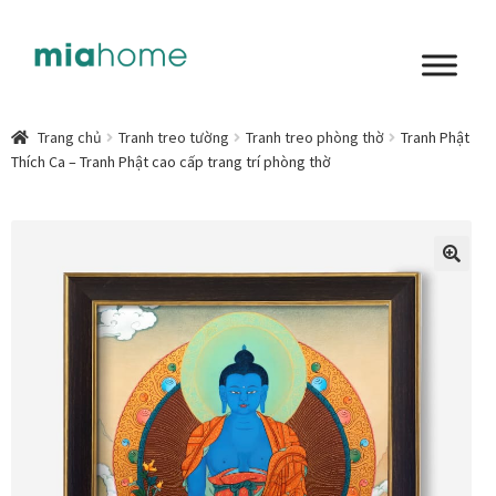
Đi
Chuyển
đến
đến
Điều
nội
Tổng quan
hướng
dung
Trang chủ
Tranh treo tường
Tranh treo phòng thờ
Tranh Phật
Thích Ca – Tranh Phật cao cấp trang trí phòng thờ
Art in living
Chất liệu nghệ thuật
Không gian sống
🔍
Cách chọn tranh phòng ngủ để mỗi ngày bắt đầu nhẹ
nhàng hơn
Chọn tranh phòng khách từ góc nhìn Home Stylist
Phong cách nội thất