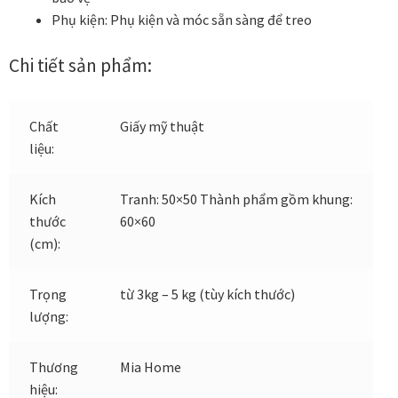
Phụ kiện:
Phụ kiện và móc sẵn sàng để treo
Đóng khung tranh canvas – tranh sơn dầu
Chi tiết sản phẩm:
Đóng khung tranh đính đá
Chất
Giấy mỹ thuật
Đóng khung tranh kính cho tranh ảnh, giấy mỹ thuật,
liệu:
poster, bản vẽ tay
Kích
Tranh: 50×50 Thành phẩm gồm khung:
Đóng khung tranh sơn mài
thước
60×60
(cm):
Đóng khung tranh thêu
Trọng
từ 3kg – 5 kg (tùy kích thước)
Giỏ hàng
lượng:
Giới Thiệu Mia Home
Thương
Mia Home
hiệu:
Homepage Test