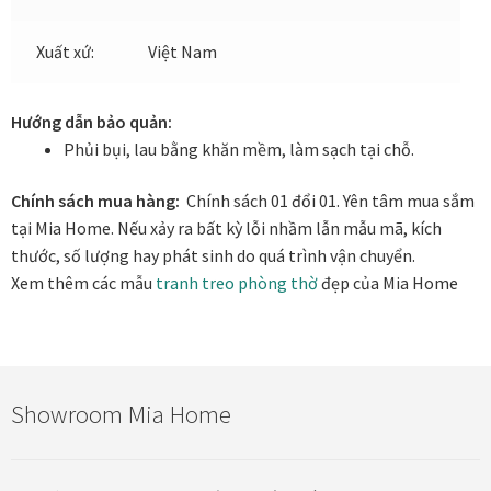
Xuất xứ:
Việt Nam
In tranh treo tường theo yêu cầu
Fine Art Giclée Printing
Hướng dẫn bảo quản:
Phủi bụi, lau bằng khăn mềm, làm sạch tại chỗ.
In ảnh theo yêu cầu
Chính sách mua hàng:
Chính sách 01 đổi 01. Yên tâm mua sắm
tại Mia Home. Nếu xảy ra bất kỳ lỗi nhầm lẫn mẫu mã, kích
In tranh canvas theo yêu cầu
thước, số lượng hay phát sinh do quá trình vận chuyển.
Xem thêm các mẫu
tranh treo phòng thờ
đẹp của Mia Home
In tranh dán tường theo yêu cầu
in tranh mica
Khung ảnh
Showroom Mia Home
Khung ảnh cưới