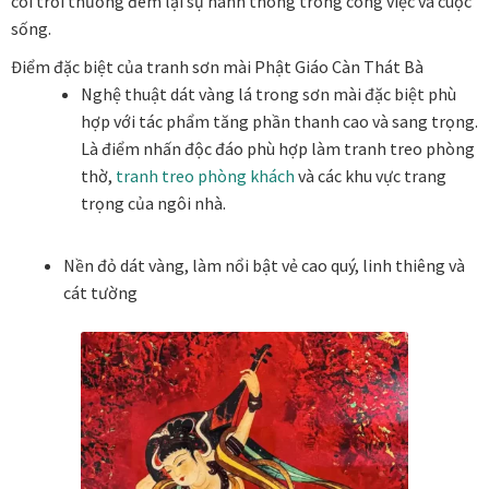
cõi trời thường đem lại sự hanh thông trong công việc và cuộc
sống.
Đóng khung tranh canvas – tranh sơn dầu
Điểm đặc biệt của tranh sơn mài Phật Giáo Càn Thát Bà
Nghệ thuật dát vàng lá trong sơn mài đặc biệt phù
Đóng khung tranh đính đá
hợp với tác phẩm tăng phần thanh cao và sang trọng.
Là điểm nhấn độc đáo phù hợp làm tranh treo phòng
Đóng khung tranh kính cho tranh ảnh, giấy mỹ thuật,
thờ,
tranh treo phòng khách
và các khu vực trang
poster, bản vẽ tay
trọng của ngôi nhà.
Đóng khung tranh sơn mài
Nền đỏ dát vàng, làm nổi bật vẻ cao quý, linh thiêng và
cát tường
Đóng khung tranh thêu
Giỏ hàng
Giới Thiệu Mia Home
Homepage Test