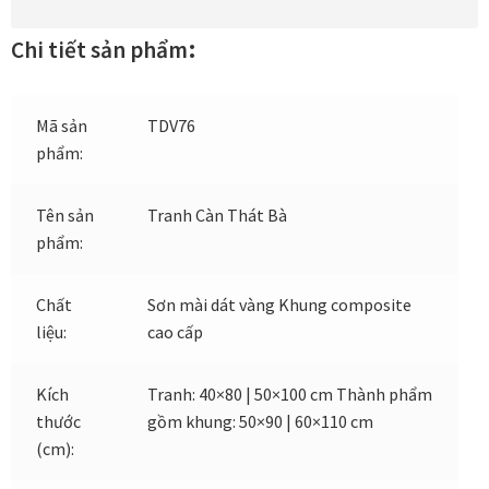
Tranh tặng khai trương
:
Chi tiết sản phẩm
Tranh tặng sếp cao cấp
Mã sản
TDV76
phẩm:
Tranh tặng tân gia
Tên sản
Tranh Càn Thát Bà
Tranh theo phong cách thiết kế
phẩm:
Tranh Bắc Âu – Scandinavian
Chất
Sơn mài dát vàng Khung composite
Tranh treo phòng khách
liệu:
cao cấp
Tranh treo phòng làm việc giám đốc
Kích
Tranh: 40×80 | 50×100 cm Thành phẩm
thước
gồm khung: 50×90 | 60×110 cm
Tranh treo phòng ngủ
(cm):