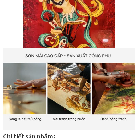
In tranh treo tường theo yêu cầu
Fine Art Giclée Printing
In ảnh theo yêu cầu
In tranh canvas theo yêu cầu
In tranh dán tường theo yêu cầu
in tranh mica
Khung ảnh
Khung ảnh cưới
:
Chi tiết sản phẩm