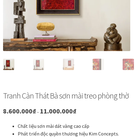
Vị trí trưng bày
BLOG
Bộ sưu tập tranh
Bộ sưu tập Mã Vương – Quà tặng doanh nghiệp
Chính Sách Bảo Mật
Tranh Càn Thát Bà sơn mài treo phòng thờ
Chính Sách Đổi Trả
Khoảng
8.600.000
₫
11.000.000
₫
Chính sách đổi trả hàng
–
giá:
từ
Chất liệu sơn mài dát vàng cao cấp
Đăng ký thành viên
8.600.000₫
Phát triển độc quyền thương hiệu Kim Concepts.
đến