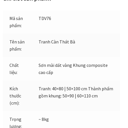
Khung tranh gỗ sồi
Mã sản
TDV76
Khung tranh treo tường
phẩm:
Kim liên vạn phúc phòng thờ
Tên sản
Tranh Càn Thát Bà
phẩm:
Liên hệ
Chất
Sơn mài dát vàng Khung composite
Mia Lifestyle
liệu:
cao cấp
Nghệ thuật sơn mài dát vàng
Kích
Tranh: 40×80 | 50×100 cm Thành phẩm
thước
gồm khung: 50×90 | 60×110 cm
Nhận vẽ tranh theo yêu cầu
(cm):
Phương thức thanh toán
Trọng
~ 8kg
lượng: