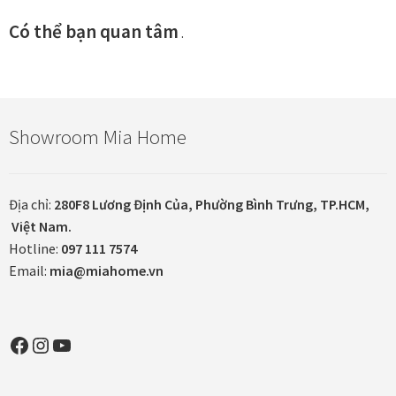
Có thể bạn quan tâm
.
Xưởng in tranh
Xưởng template
Xưởng tranh Mia Home
Showroom Mia Home
Địa chỉ:
280F8 Lương Định Của, Phường Bình Trưng, TP.HCM,
Việt Nam.
Hotline:
097 111 7574
Email:
mia@miahome.vn
Facebook
Instagram
YouTube