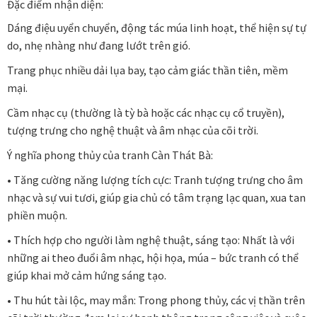
Đặc điểm nhận diện:
Các dòng giấy in Giclee
Dáng điệu uyển chuyển, động tác múa linh hoạt, thể hiện sự tự
do, nhẹ nhàng như đang lướt trên gió.
Catalogue
Trang phục nhiều dải lụa bay, tạo cảm giác thần tiên, mềm
mại.
Catalogue Bộ Sưu Tập Mã Vương
Cầm nhạc cụ (thường là tỳ bà hoặc các nhạc cụ cổ truyền),
Câu hỏi thường gặp khi mua tranh tại Mia Home
tượng trưng cho nghệ thuật và âm nhạc của cõi trời.
Ý nghĩa phong thủy của tranh Càn Thát Bà:
Dây treo Tết Bính Ngọ 2026
• Tăng cường năng lượng tích cực: Tranh tượng trưng cho âm
nhạc và sự vui tươi, giúp gia chủ có tâm trạng lạc quan, xua tan
Đóng khung tranh theo yêu cầu
phiền muộn.
• Thích hợp cho người làm nghệ thuật, sáng tạo: Nhất là với
Đóng khung tranh thảm Dubai
những ai theo đuổi âm nhạc, hội họa, múa – bức tranh có thể
giúp khai mở cảm hứng sáng tạo.
Đóng khung ảnh
• Thu hút tài lộc, may mắn: Trong phong thủy, các vị thần trên
Đóng khung áo đấu – áo thun