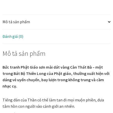
mài
treo
Tranh ánh kim Collection
phòng
Mô tả sản phẩm
thờ
Tranh điêu khắc gỗ Collection
số
lượng
Đánh giá (0)
Tranh sơn mài Thư Pháp
Mô tả sản phẩm
Trống Đồng Collection
Viên Dung Collection
Bức tranh Phật Giáo sơn mài dát vàng Càn Thát Bà – một
trong Bát Bộ Thiên Long của Phật giáo, thường xuất hiện với
Vũ khúc thiên nga Collection
dáng vẻ uyển chuyển, bay lượn trong không trung và cầm
nhạc cụ.
Wheels of Time
Tiếng đàn của Thần có thể làm tan đi mọi muộn phiền, đưa
Tranh chim sếu nghệ thuật
tâm hồn con người vào cảnh giới an nhiên.