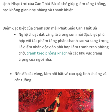
tịnh: Nhạc trời của Càn Thát Bà có thể giúp giảm căng thẳng,
Thanh toán
tạo không gian nhẹ nhàng và thanh khiết
Thông tin chung & hỗ trợ
Điểm đặc biệt của tranh sơn mài Phật Giáo Càn Thát Bà
Nghệ thuật dát vàng lá trong sơn mài đặc biệt phù
Tối ưu chất lượng hình ảnh
hợp với tác phẩm tăng phần thanh cao và sang trọng.
Là điểm nhấn độc đáo phù hợp làm tranh treo phòng
Trang mẫu
thờ,
tranh treo phòng khách
và các khu vực trang
trọng của ngôi nhà.
Tranh biểu tượng văn hoá Việt Nam
Nền đỏ dát vàng, làm nổi bật vẻ cao quý, linh thiêng và
Tranh dán tường
cát tường
Tranh dự án
Tranh nhà mẫu dự án