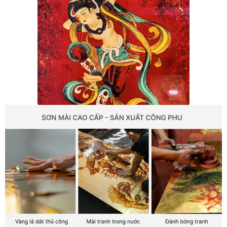
Tranh nhà ở cao cấp
Tranh trang trí văn phòng
Tranh treo khách sạn
Tranh hoa sen treo phòng thờ
Tranh mừng thọ
Tranh phòng khách hiện đại
Tranh sơn dầu cao cấp
Tranh sơn mài phòng khách
Tranh tặng đối tác