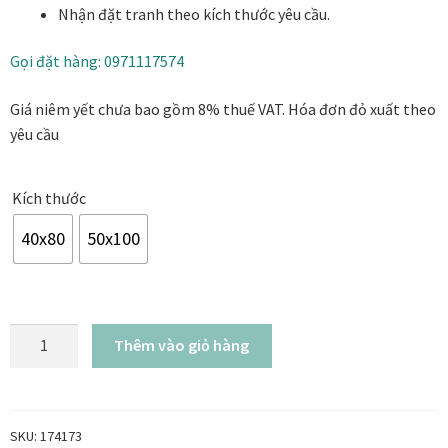
Nhận đặt tranh theo kích thước yêu cầu.
11.000.000₫
Danh Lam Collection
Gọi đặt hàng: 0971117574
Điều Khoản Sử Dụng
Giá niêm yết chưa bao gồm 8% thuế VAT. Hóa đơn đỏ xuất theo
Hoa Xuân – Tranh sơn mài hoa
yêu cầu
Kim Mã – Tranh sơn mài dát vàng
Kích thước
Liên Diệp collection
40x80
50x100
Liên Hoa – Tranh hoa sen sơn mài
Tranh
Reflections by the River
Thêm vào giỏ hàng
Càn
Thát
Saigon In Monochrome
Bà
sơn
SKU:
174173
Thịnh Vượng Collection