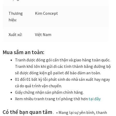
Quà tặng cao cấp
Thương
Kim Concept
Quà tặng đối tác nước ngoài
hiệu:
Quà Tết Doanh nghiệp 2026
Xuất xứ:
Việt Nam
Quy định khu vực giao hàng
Mua sắm an toàn:
Sản phẩm mới
Tranh được đóng gói cẩn thận và giao hàng toàn quốc.
Tranh khổ lớn khi gửi đi các tỉnh thành bằng đường bộ
Tài khoản
sẽ được đóng kiện gỗ pallet để bảo đảm an toàn.
01 đổi 01 bất kỳ lỗi phát sinh do nhà sản xuất hay ngay
test
cả do quá trình vận chuyển.
Giấy chứng nhận sản phẩm chính hãng.
Test home page 260225
Xem nhiều tranh trang trí phòng thờ hơn
tại đây
TẾT 2025
Có thể bạn quan tâm
. • Mang lại sự yên bình, thanh