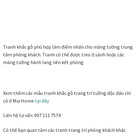
Đóng khung tranh canvas – tranh sơn dầu
Đóng khung tranh đính đá
Tranh khắc gỗ phù hợp làm điểm nhấn cho mảng tường trung
Đóng khung tranh kính cho tranh ảnh, giấy mỹ thuật,
tâm phòng khách. Tranh có thể được treo ở sảnh hoặc các
poster, bản vẽ tay
mảng tường hành lang liên kết phòng.
Đóng khung tranh sơn mài
Đóng khung tranh thêu
Xem thêm các mẫu tranh khắc gỗ trang trí tường độc đáo chỉ
có ở Mia Home
tại đây
Giỏ hàng
Liên hệ tư vấn: 097 111 7574
Giới Thiệu Mia Home
Có thể bạn quan tâm các tranh trang trí phòng khách khác .
Homepage Test