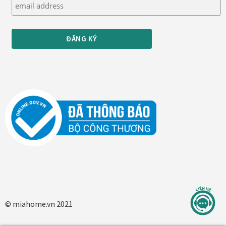
Thanh toán
Thông tin chung & hỗ trợ
Tối ưu chất lượng hình ảnh
Trang mẫu
Tranh biểu tượng văn hoá Việt Nam
Tranh dán tường
Tranh dự án
© miahome.vn 2021
Tranh nhà mẫu dự án