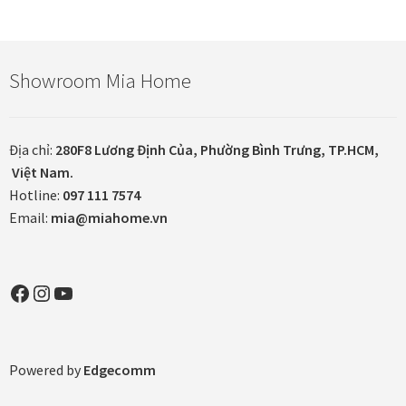
In tranh treo tường theo yêu cầu
Showroom Mia Home
Fine Art Giclée Printing
In ảnh theo yêu cầu
Địa chỉ:
280F8 Lương Định Của, Phường Bình Trưng, TP.HCM,
Việt Nam.
In tranh canvas theo yêu cầu
Hotline:
097 111 7574
Email:
mia@miahome.vn
In tranh dán tường theo yêu cầu
Facebook
Instagram
YouTube
in tranh mica
Khung ảnh
Powered by
Edgecomm
Khung ảnh cưới