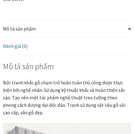
tiết
đối
Tranh ánh kim Collection
xứng
Mô tả sản phẩm
TKG15
Tranh điêu khắc gỗ Collection
số
lượng
Tranh sơn mài Thư Pháp
Đánh giá (0)
Trống Đồng Collection
Mô tả sản phẩm
Viên Dung Collection
Bức tranh khắc gỗ chạm trổ hoàn toàn thủ công được thực
biện bởi nghệ nhân. Sử dụng kỹ thuật khắc và hoàn thiện sắc
Vũ khúc thiên nga Collection
sảo. Tạo nên một tác phẩm nghệ thuật treo tường theo
phong cách đương đại độc đáo. Tranh sử dụng vật liệu gỗ sồi
Wheels of Time
cao cấp, vân gỗ đẹp.
Tranh chim sếu nghệ thuật