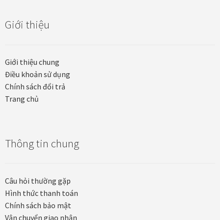
Khung tranh gỗ sồi
Giới thiệu
Khung tranh treo tường
Giới thiệu chung
Kim liên vạn phúc phòng thờ
Điều khoản sử dụng
Chính sách đổi trả
Liên hệ
Trang chủ
Mia Lifestyle
Thông tin chung
Nghệ thuật sơn mài dát vàng
Nhận vẽ tranh theo yêu cầu
Câu hỏi thường gặp
Hình thức thanh toán
Phương thức thanh toán
Chính sách bảo mật
Vận chuyển giao nhận