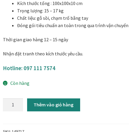
Kích thước tổng : 100x100x10 cm
Danh Lam Collection
Trọng lượng: 15 – 17 kg
Chất liệu: gỗ sồi, chạm trổ bằng tay
Điều Khoản Sử Dụng
Đóng gói tiêu chuẩn an toàn trong qua trình vận chuyển
Hoa Xuân – Tranh sơn mài hoa
Thời gian giao hàng 12 – 15 ngày
Kim Mã – Tranh sơn mài dát vàng
Nhận đặt tranh theo kích thước yêu cầu.
Liên Diệp collection
Hotline: 097 111 7574
Còn hàng
Liên Hoa – Tranh hoa sen sơn mài
Reflections by the River
Tranh
Thêm vào giỏ hàng
gỗ
Saigon In Monochrome
hiện
đại
Thịnh Vượng Collection
họa
SKU:
149717