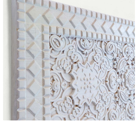
Các dòng giấy in Giclee
Catalogue
Catalogue Bộ Sưu Tập Mã Vương
Câu hỏi thường gặp khi mua tranh tại Mia Home
Dây treo Tết Bính Ngọ 2026
Đóng khung tranh theo yêu cầu
Đóng khung tranh thảm Dubai
Đóng khung ảnh
Đóng khung áo đấu – áo thun