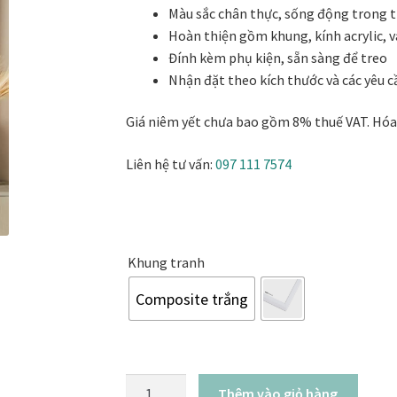
khai trương
Tranh tặng sếp cao cấp
Tranh tặng tân gia
Tranh theo
Màu sắc chân thực, sống động trong từ
1.230.000₫
Hoàn thiện gồm khung, kính acrylic, v
Tranh treo phòng thờ
Tranh treo tường
ƯU ĐÃI
Vận Chuyển Giao 
Đính kèm phụ kiện, sẵn sàng để treo
Nhận đặt theo kích thước và các yêu c
Giá niêm yết chưa bao gồm 8% thuế VAT. Hóa 
Liên hệ tư vấn:
097 111 7574
Khung tranh
Composite trắng
Still
Thêm vào giỏ hàng