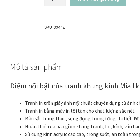
life
-
Tranh
tĩnh
SKU:
33442
vật
trừu
tượng
Piet-
Mô tả sản phẩm
Mondrian
số
lượng
Điểm nổi bật của tranh khung kính Mia 
Tranh in trên giấy ảnh mỹ thuật chuyên dụng từ ảnh c
Tranh in bằng máy in tối tân cho chất lượng sắc nét
Màu sắc trung thực, sống động trong từng chi tiết. Đ
Hoàn thiện đã bao gồm khung tranh, bo, kính, ván hậu,
Sử dụng kính acrylic cao cấp, trong suốt, an toàn tron