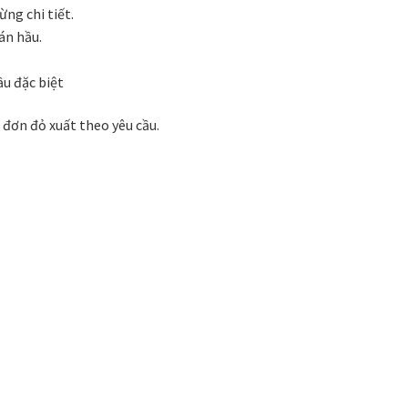
 phong cách thiết kế
Tranh treo phòng khách
ng chi tiết.
án hầu.
Nhận
VIDEO
Xưởng in tranh
Xưởng template
ầu đặc biệt
đơn đỏ xuất theo yêu cầu.