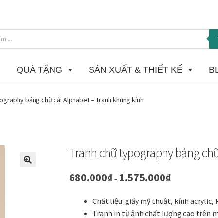
QUÀ TẶNG
SẢN XUẤT & THIẾT KẾ
B
 in Giclee
Catalogue
Câu hỏi thường gặp khi mua tranh tại Mia H
ography bảng chữ cái Alphabet – Tranh khung kính
ome
Homepage Test
In tranh treo tường theo yêu cầu
Khung ảnh
K
ật sơn mài dát vàng
Nhận vẽ tranh theo yêu cầu
Phương thức tha
Tranh chữ typography bảng chữ
 phẩm mới
Tài khoản
test
Test home page 260225
TẾT 2025
Than
🔍
Khoảng
680.000
₫
1.575.000
₫
–
giá:
từ
ường
Tranh dự án
Tranh hoa sen treo phòng thờ
Tranh mừng thọ
Chất liệu: giấy mỹ thuật, kính acrylic,
680.000₫
Tranh in từ ảnh chất lượng cao trên 
đến