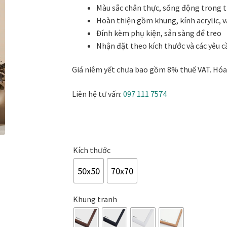
khai trương
Tranh tặng sếp cao cấp
Tranh tặng tân gia
Tranh theo
Màu sắc chân thực, sống động trong từ
1.575.000₫
Hoàn thiện gồm khung, kính acrylic, v
Tranh treo phòng thờ
Tranh treo tường
ƯU ĐÃI
Vận Chuyển Giao 
Đính kèm phụ kiện, sẵn sàng để treo
Nhận đặt theo kích thước và các yêu c
Giá niêm yết chưa bao gồm 8% thuế VAT. Hóa 
Liên hệ tư vấn:
097 111 7574
Kích thước
50x50
70x70
Khung tranh