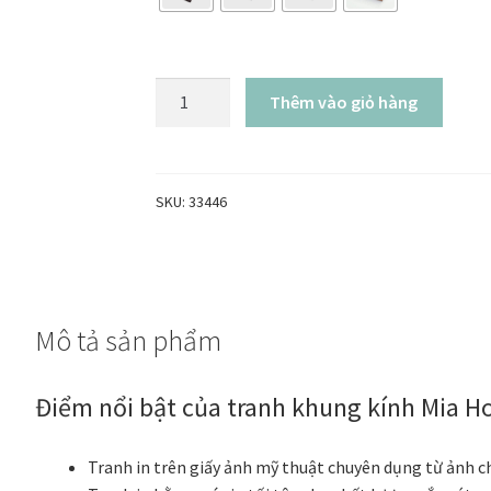
Tranh
Thêm vào giỏ hàng
chữ
typography
bảng
chữ
SKU:
33446
cái
Alphabet
-
Tranh
Mô tả sản phẩm
khung
kính
số
Điểm nổi bật của tranh khung kính Mia 
lượng
Tranh in trên giấy ảnh mỹ thuật chuyên dụng từ ảnh c