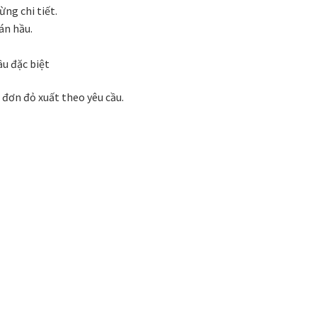
 phong cách thiết kế
Tranh treo phòng khách
ng chi tiết.
án hầu.
Nhận
VIDEO
Xưởng in tranh
Xưởng template
ầu đặc biệt
đơn đỏ xuất theo yêu cầu.