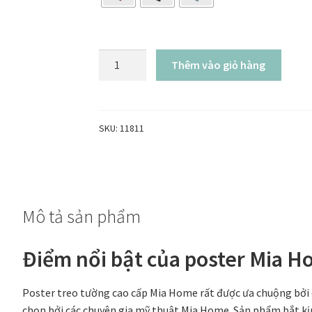
Poster
Thêm vào giỏ hàng
Architecture
treo
tường
số
SKU:
11811
lượng
Mô tả sản phẩm
Điểm nổi bật của
poster
Mia H
Poster treo tường cao cấp Mia Home rất được ưa chuộng bởi c
chọn bởi các chuyên gia mỹ thuật Mia Home. Sản phẩm bắt kịp