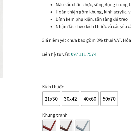
khai trương
Tranh tặng sếp cao cấp
Tranh tặng tân gia
Tranh theo
Màu sắc chân thực, sống động trong từ
1.190.000₫
Hoàn thiện gồm khung, kính acrylic, v
Tranh treo phòng thờ
Tranh treo tường
ƯU ĐÃI
Vận Chuyển Giao 
Đính kèm phụ kiện, sẵn sàng để treo
Nhận đặt theo kích thước và các yêu c
Giá niêm yết chưa bao gồm 8% thuế VAT. Hóa 
Liên hệ tư vấn:
097 111 7574
Kích thước
21x30
30x42
40x60
50x70
Khung tranh