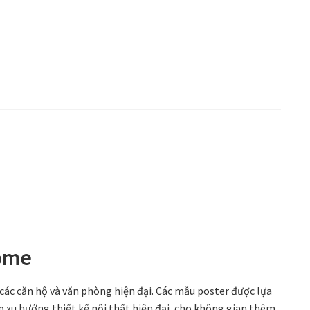
ome
ác căn hộ và văn phòng hiện đại. Các mẫu poster được lựa
 xu hướng thiết kế nội thất hiện đại, cho không gian thêm