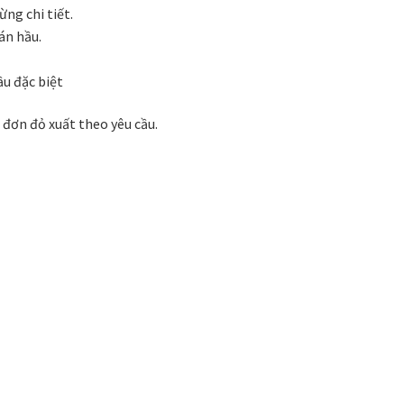
 phong cách thiết kế
Tranh treo phòng khách
ng chi tiết.
án hầu.
Nhận
VIDEO
Xưởng in tranh
Xưởng template
ầu đặc biệt
đơn đỏ xuất theo yêu cầu.