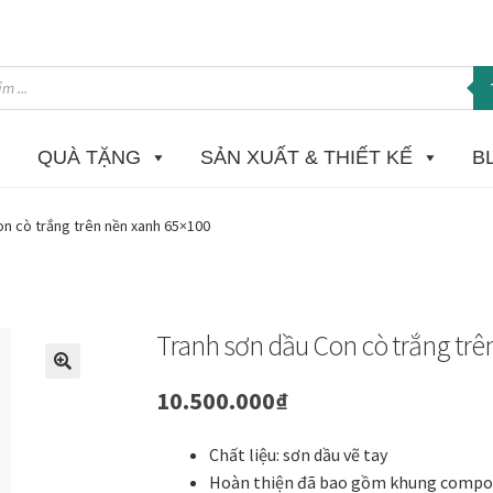
QUÀ TẶNG
SẢN XUẤT & THIẾT KẾ
B
 in Giclee
Catalogue
Câu hỏi thường gặp khi mua tranh tại Mia H
on cò trắng trên nền xanh 65×100
ome
Homepage Test
In tranh treo tường theo yêu cầu
Khung ảnh
K
ật sơn mài dát vàng
Nhận vẽ tranh theo yêu cầu
Phương thức tha
Tranh sơn dầu Con cò trắng trê
 phẩm mới
Tài khoản
test
Test home page 260225
TẾT 2025
Than
🔍
10.500.000
₫
ường
Tranh dự án
Tranh hoa sen treo phòng thờ
Tranh mừng thọ
Chất liệu: sơn dầu vẽ tay
Hoàn thiện đã bao gồm khung compo