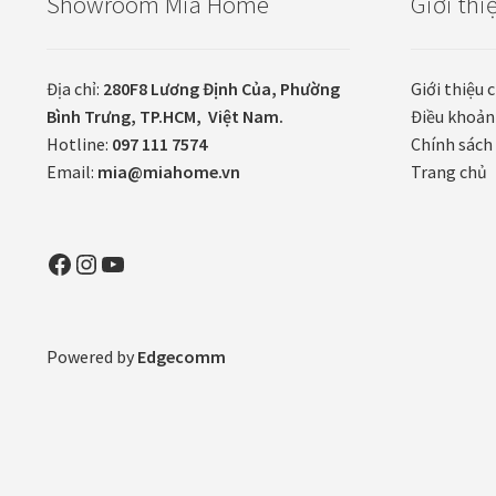
Showroom Mia Home
Giới thi
Địa chỉ:
280F8 Lương Định Của, Phường
Giới thiệu 
Bình Trưng, TP.HCM, Việt Nam.
Điều khoản
Hotline:
097 111 7574
Chính sách 
Email:
mia@miahome.vn
Trang chủ
Facebook
Instagram
YouTube
Powered by
Edgecomm