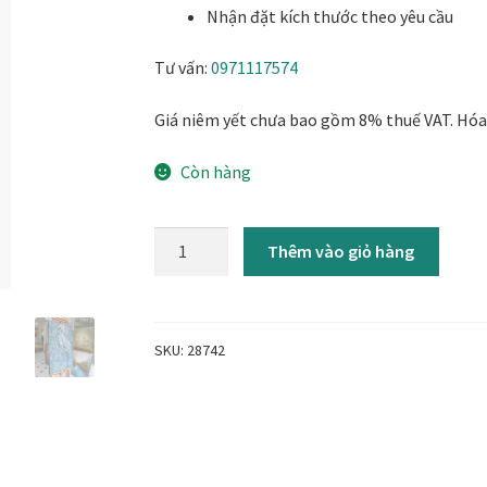
khai trương
Tranh tặng sếp cao cấp
Tranh tặng tân gia
Tranh theo
Nhận đặt kích thước theo yêu cầu
Tư vấn:
0971117574
Tranh treo phòng thờ
Tranh treo tường
ƯU ĐÃI
Vận Chuyển Giao 
Giá niêm yết chưa bao gồm 8% thuế VAT. Hóa 
Còn hàng
Tranh
Thêm vào giỏ hàng
sơn
dầu
Con
cò
SKU:
28742
trắng
trên
nền
xanh
65x100