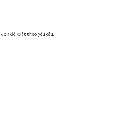
 phong cách thiết kế
Tranh treo phòng khách
Nhận
VIDEO
Xưởng in tranh
Xưởng template
đơn đỏ xuất theo yêu cầu.