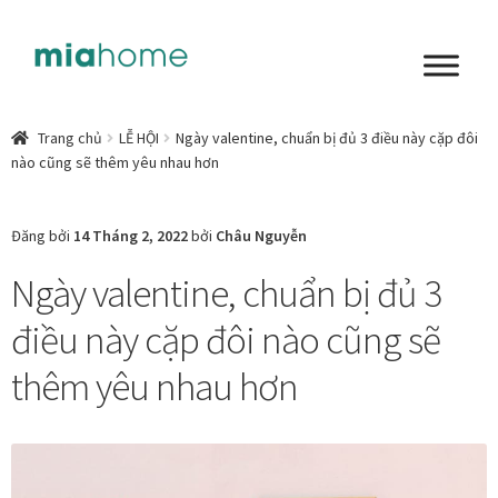
Đi
Chuyển
đến
đến
Điều
nội
Tổng quan
hướng
dung
Trang chủ
LỄ HỘI
Ngày valentine, chuẩn bị đủ 3 điều này cặp đôi
nào cũng sẽ thêm yêu nhau hơn
Art in living
Chất liệu nghệ thuật
Đăng bởi
14 Tháng 2, 2022
bởi
Châu Nguyễn
Ngày valentine, chuẩn bị đủ 3
Không gian sống
điều này cặp đôi nào cũng sẽ
Cách chọn tranh phòng ngủ để mỗi ngày bắt đầu nhẹ
nhàng hơn
thêm yêu nhau hơn
Chọn tranh phòng khách từ góc nhìn Home Stylist
Phong cách nội thất