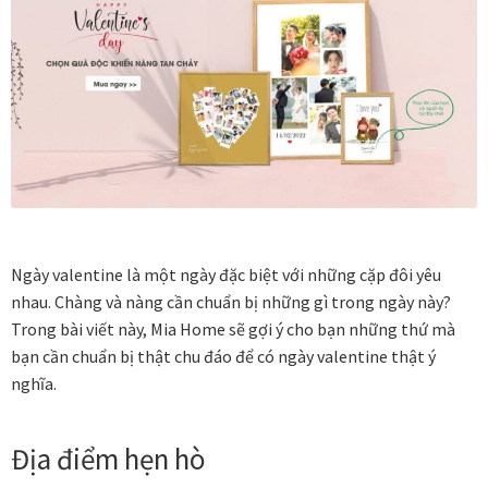
Vị trí trưng bày
BLOG
Bộ sưu tập tranh
Bộ sưu tập Mã Vương – Quà tặng doanh nghiệp
Ngày valentine là một ngày đặc biệt với những cặp đôi yêu
Chính Sách Bảo Mật
nhau. Chàng và nàng cần chuẩn bị những gì trong ngày này?
Trong bài viết này, Mia Home sẽ gợi ý cho bạn những thứ mà
Chính Sách Đổi Trả
bạn cần chuẩn bị thật chu đáo để có ngày valentine thật ý
nghĩa.
Chính sách đổi trả hàng
Đăng ký thành viên
Địa điểm hẹn hò