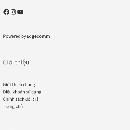
Facebook
Instagram
YouTube
Tranh tặng khai trương
Tranh tặng sếp cao cấp
Powered by
Edgecomm
Tranh tặng tân gia
Tranh theo phong cách thiết kế
Giới thiệu
Tranh Bắc Âu – Scandinavian
Giới thiệu chung
Tranh treo phòng khách
Điều khoản sử dụng
Chính sách đổi trả
Tranh treo phòng làm việc giám đốc
Trang chủ
Tranh treo phòng ngủ