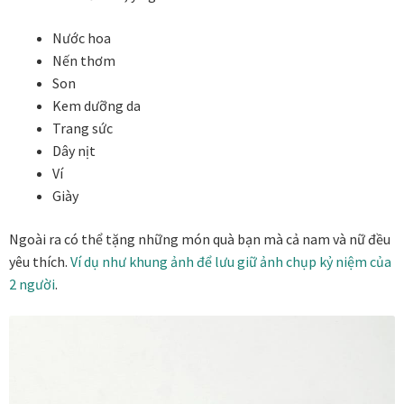
Khung tranh gỗ sồi
Nước hoa
Nến thơm
Khung tranh treo tường
Son
Kem dưỡng da
Kim liên vạn phúc phòng thờ
Trang sức
Dây nịt
Liên hệ
Ví
Giày
Mia Lifestyle
Ngoài ra có thể tặng những món quà bạn mà cả nam và nữ đều
yêu thích.
Ví dụ như khung ảnh để lưu giữ ảnh chụp kỷ niệm của
Nghệ thuật sơn mài dát vàng
2 người
.
Nhận vẽ tranh theo yêu cầu
Phương thức thanh toán