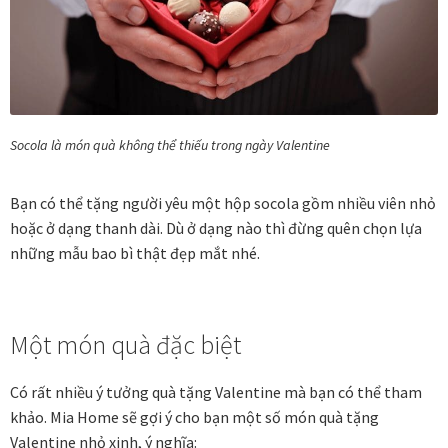
In tranh treo tường theo yêu cầu
Fine Art Giclée Printing
Socola là món quà không thể thiếu trong ngày Valentine
In ảnh theo yêu cầu
Bạn có thể tặng người yêu một hộp socola gồm nhiều viên nhỏ
In tranh canvas theo yêu cầu
hoặc ở dạng thanh dài. Dù ở dạng nào thì đừng quên chọn lựa
những mẫu bao bì thật đẹp mắt nhé.
In tranh dán tường theo yêu cầu
in tranh mica
Một món quà đặc biệt
Khung ảnh
Có rất nhiều ý tưởng quà tặng Valentine mà bạn có thể tham
khảo. Mia Home sẽ gợi ý cho bạn một số món quà tặng
Khung ảnh cưới
Valentine nhỏ xinh, ý nghĩa: