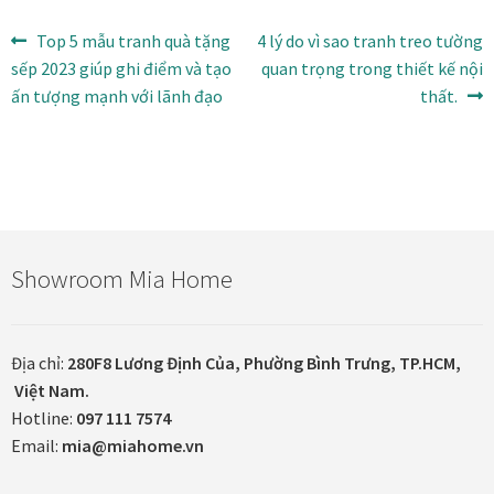
Tranh nhà ở cao cấp
Điều
Bài
Bài
Top 5 mẫu tranh quà tặng
4 lý do vì sao tranh treo tường
trước:
tiếp
sếp 2023 giúp ghi điểm và tạo
quan trọng trong thiết kế nội
Tranh trang trí văn phòng
hướng
theo:
ấn tượng mạnh với lãnh đạo
thất.
bài
Tranh treo khách sạn
viết
Tranh hoa sen treo phòng thờ
Tranh mừng thọ
Showroom Mia Home
Tranh phòng khách hiện đại
Tranh sơn dầu cao cấp
Địa chỉ:
280F8 Lương Định Của, Phường Bình Trưng, TP.HCM,
Việt Nam.
Hotline:
097 111 7574
Tranh sơn mài phòng khách
Email:
mia@miahome.vn
Tranh tặng đối tác