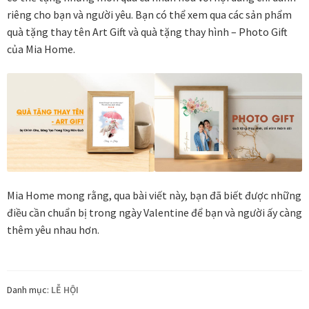
riêng cho bạn và người yêu. Bạn có thể xem qua các sản phẩm
Thanh toán
quà tặng thay tên Art Gift và quà tặng thay hình – Photo Gift
của Mia Home.
Thông tin chung & hỗ trợ
Tối ưu chất lượng hình ảnh
Trang mẫu
Tranh biểu tượng văn hoá Việt Nam
Mia Home mong rằng, qua bài viết này, bạn đã biết được những
Tranh dán tường
điều cần chuẩn bị trong ngày Valentine để bạn và người ấy càng
thêm yêu nhau hơn.
Tranh dự án
Tranh nhà mẫu dự án
Danh mục:
LỄ HỘI