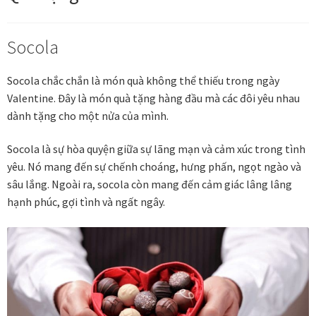
Đóng khung tranh canvas – tranh sơn dầu
Socola
Đóng khung tranh đính đá
Socola chắc chắn là món quà không thể thiếu trong ngày
Valentine. Đây là món quà tặng hàng đầu mà các đôi yêu nhau
Đóng khung tranh kính cho tranh ảnh, giấy mỹ thuật,
dành tặng cho một nửa của mình.
poster, bản vẽ tay
Socola là sự hòa quyện giữa sự lãng mạn và cảm xúc trong tình
Đóng khung tranh sơn mài
yêu. Nó mang đến sự chếnh choáng, hưng phấn, ngọt ngào và
sâu lắng. Ngoài ra, socola còn mang đến cảm giác lâng lâng
hạnh phúc, gợi tình và ngất ngây.
Đóng khung tranh thêu
Giỏ hàng
Giới Thiệu Mia Home
Homepage Test