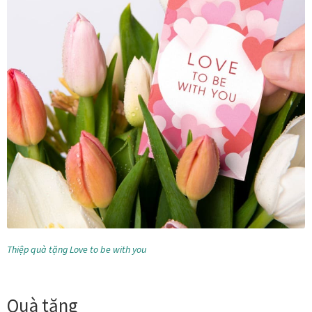
Các dòng giấy in Giclee
Catalogue
Catalogue Bộ Sưu Tập Mã Vương
Câu hỏi thường gặp khi mua tranh tại Mia Home
Dây treo Tết Bính Ngọ 2026
Đóng khung tranh theo yêu cầu
Đóng khung tranh thảm Dubai
Thiệp quà tặng Love to be with you
Đóng khung ảnh
Quà tặng
Đóng khung áo đấu – áo thun