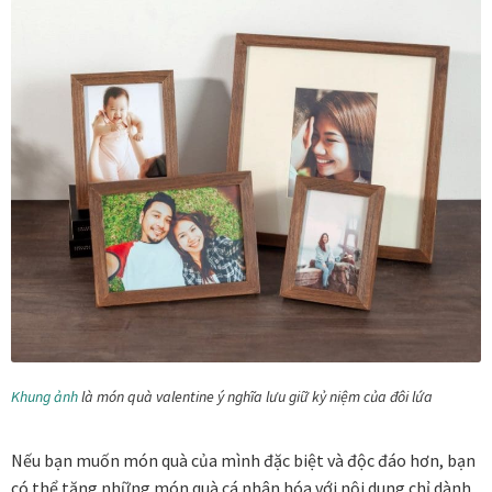
Quà tặng cao cấp
Quà tặng đối tác nước ngoài
Quà Tết Doanh nghiệp 2026
Quy định khu vực giao hàng
Sản phẩm mới
Tài khoản
test
Khung ảnh
là món quà valentine ý nghĩa lưu giữ kỷ niệm của đôi lứa
Test home page 260225
Nếu bạn muốn món quà của mình đặc biệt và độc đáo hơn, bạn
TẾT 2025
có thể tặng những món quà cá nhân hóa với nội dung chỉ dành