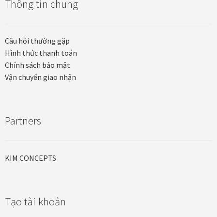
Thông tin chung
Tranh treo phòng thờ
Tranh treo tường
Câu hỏi thường gặp
Hình thức thanh toán
ƯU ĐÃI
Chính sách bảo mật
Vận chuyển giao nhận
Ưu đãi khung tranh
Ưu đãi tranh in
Partners
Ưu đãi tranh sơn dầu
KIM CONCEPTS
Ưu đãi tranh sơn mài
Vận Chuyển Giao Nhận
Tạo tài khoản
VIDEO