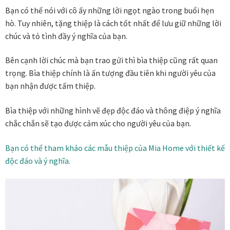
Bạn có thể nói với cô ấy những lời ngọt ngào trong buổi hẹn
hò. Tuy nhiên, tặng thiệp là cách tốt nhất để lưu giữ những lời
Tranh ánh kim Collection
chúc và tỏ tình đầy ý nghĩa của bạn.
Tranh điêu khắc gỗ Collection
Bên cạnh lời chúc mà bạn trao gửi thì bìa thiệp cũng rất quan
trọng. Bìa thiệp chính là ấn tượng đầu tiên khi người yêu của
Tranh sơn mài Thư Pháp
bạn nhận được tấm thiệp.
Trống Đồng Collection
Bìa thiệp với những hình vẽ đẹp độc đáo và thông điệp ý nghĩa
chắc chắn sẽ tạo được cảm xúc cho người yêu của bạn.
Viên Dung Collection
Bạn có thể tham khảo các mẫu thiệp của Mia Home với thiết kế
Vũ khúc thiên nga Collection
độc đáo và ý nghĩa.
Wheels of Time
Tranh chim sếu nghệ thuật