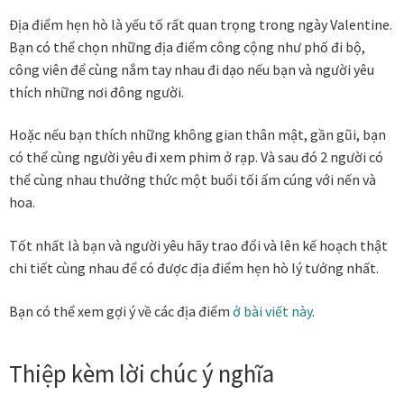
Danh Lam Collection
Địa điểm hẹn hò là yếu tố rất quan trọng trong ngày Valentine.
Bạn có thể chọn những địa điểm công cộng như phố đi bộ,
Điều Khoản Sử Dụng
công viên để cùng nắm tay nhau đi dạo nếu bạn và người yêu
thích những nơi đông người.
Hoa Xuân – Tranh sơn mài hoa
Hoặc nếu bạn thích những không gian thân mật, gần gũi, bạn
có thể cùng người yêu đi xem phim ở rạp. Và sau đó 2 người có
Kim Mã – Tranh sơn mài dát vàng
thể cùng nhau thưởng thức một buổi tối ấm cúng với nến và
hoa.
Liên Diệp collection
Tốt nhất là bạn và người yêu hãy trao đổi và lên kế hoạch thật
Liên Hoa – Tranh hoa sen sơn mài
chi tiết cùng nhau để có được địa điểm hẹn hò lý tưởng nhất.
Reflections by the River
Bạn có thể xem gợi ý về các địa điểm
ở bài viết này
.
Saigon In Monochrome
Thiệp kèm lời chúc ý nghĩa
Thịnh Vượng Collection