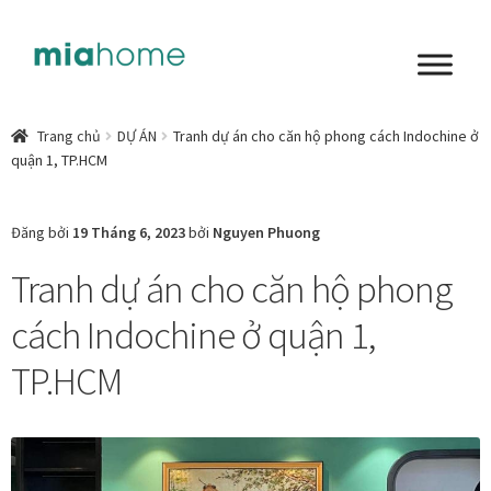
Đi
Chuyển
đến
đến
Điều
nội
Tổng quan
hướng
dung
Trang chủ
DỰ ÁN
Tranh dự án cho căn hộ phong cách Indochine ở
quận 1, TP.HCM
Art in living
Chất liệu nghệ thuật
Đăng bởi
19 Tháng 6, 2023
bởi
Nguyen Phuong
Tranh dự án cho căn hộ phong
Không gian sống
cách Indochine ở quận 1,
Cách chọn tranh phòng ngủ để mỗi ngày bắt đầu nhẹ
nhàng hơn
TP.HCM
Chọn tranh phòng khách từ góc nhìn Home Stylist
Phong cách nội thất