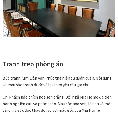
Khung tranh gỗ sồi
Khung tranh treo tường
Kim liên vạn phúc phòng thờ
Liên hệ
Tranh treo phòng ăn
Mia Lifestyle
Nghệ thuật sơn mài dát vàng
Bức tranh Kim Liên Vạn Phúc thể hiện sự quân quần. Nội dung
và màu sắc tranh được vẽ lại theo yêu cầu gia chủ.
Nhận vẽ tranh theo yêu cầu
Chị khách bảo thích hoa sen trắng. Đội ngũ Mia Home đã tiến
hành nghiên cứu và phác thảo. Màu sắc hoa sen, lá sen và một
Phương thức thanh toán
vài chi tiết được thay đổi so với mẫu gốc của Mia Home.