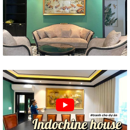
Vị trí trưng bày
BLOG
Bộ sưu tập tranh
Bộ sưu tập Mã Vương – Quà tặng doanh nghiệp
Chính Sách Bảo Mật
Chính Sách Đổi Trả
Chính sách đổi trả hàng
Đăng ký thành viên