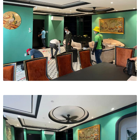
Tranh ánh kim Collection
Tranh điêu khắc gỗ Collection
Tranh sơn mài Thư Pháp
Trống Đồng Collection
Viên Dung Collection
Vũ khúc thiên nga Collection
Wheels of Time
Tranh chim sếu nghệ thuật