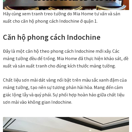
Danh Lam Collection
Hãy cùng xem tranh treo tường do Mia Home tư vấn và sản
xuất cho căn hộ phong cách Indochine ở quận 1.
Điều Khoản Sử Dụng
Căn hộ phong cách Indochine
Hoa Xuân – Tranh sơn mài hoa
Đây là một căn hộ theo phong cách Indochine mới xây. Các
Kim Mã – Tranh sơn mài dát vàng
mảng tường đều để trống. Mia Home đã thực hiện khảo sát, đề
xuất và sản xuất tranh cho đúng kích thước mảng tường.
Liên Diệp collection
Chất liệu sơn mài dát vàng nổi bật trên màu sắc xanh đậm của
Liên Hoa – Tranh hoa sen sơn mài
mảng tường, tạo nên sự tương phản hài hòa. Mang đến cảm
giác lộng lẫy và quý phái. Sự phối hợp hoàn hảo giữa chất liệu
Reflections by the River
sơn mài vào không gian Indochine.
Saigon In Monochrome
Thịnh Vượng Collection