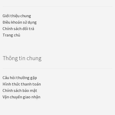
Tranh nhà ở cao cấp
Giới thiệu chung
Tranh trang trí văn phòng
Điều khoản sử dụng
Chính sách đổi trả
Tranh treo khách sạn
Trang chủ
Tranh hoa sen treo phòng thờ
Tranh mừng thọ
Thông tin chung
Tranh phòng khách hiện đại
Câu hỏi thường gặp
Hình thức thanh toán
Tranh sơn dầu cao cấp
Chính sách bảo mật
Vận chuyển giao nhận
Tranh sơn mài phòng khách
Tranh tặng đối tác