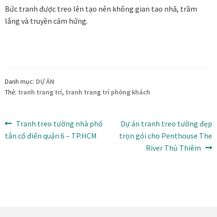
Quà tặng cao cấp
Bức tranh được treo lên tạo nên không gian tao nhã, trầm
lắng và truyền cảm hứng.
Quà tặng đối tác nước ngoài
Quà Tết Doanh nghiệp 2026
Quy định khu vực giao hàng
Danh mục:
DỰ ÁN
Thẻ:
tranh trang trí
,
tranh trang trí phòng khách
Sản phẩm mới
Điều
Bài
Bài
Tranh treo tường nhà phố
Dự án tranh treo tường đẹp
Tài khoản
trước:
tiếp
tân cổ điển quận 6 – TP.HCM
trọn gói cho Penthouse The
hướng
theo:
River Thủ Thiêm
test
bài
viết
Test home page 260225
TẾT 2025