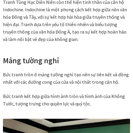
Tranh Tùng Hạc Diên Niên còn thể hiện tinh thần của căn hộ
Indochine. Indochine là một phong cách kết hợp giữa nền văn
Đóng khung tranh canvas – tranh sơn dầu
hóa Đông và Tây, với sự kết hợp hài hòa giữa truyền thống và
hiện đại. Tranh dựa trên yếu tố thiên nhiên và biểu tượng
Đóng khung tranh đính đá
truyền thống của văn hóa Đông Á, tạo ra sự kết hợp hoàn hảo
và làm nổi bật vẻ đẹp của không gian.
Đóng khung tranh kính cho tranh ảnh, giấy mỹ thuật,
poster, bản vẽ tay
Mảng tường nghỉ
Đóng khung tranh sơn mài
Bức tranh tròn ở mảng tường nghỉ tạo nên sự liên kết và đồng
nhất với các đường cong của cửa và nội thất trong căn hộ.
Đóng khung tranh thêu
Bức tranh kết hợp giữa hình ảnh tròn và hình ảnh của Khổng
Giỏ hàng
Tước, tượng trưng cho quyền lực và quý tộc.
Giới Thiệu Mia Home
Homepage Test