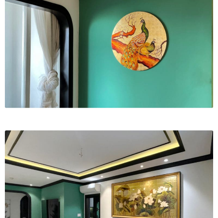
In tranh treo tường theo yêu cầu
Fine Art Giclée Printing
In ảnh theo yêu cầu
In tranh canvas theo yêu cầu
In tranh dán tường theo yêu cầu
in tranh mica
Khung ảnh
Khung ảnh cưới