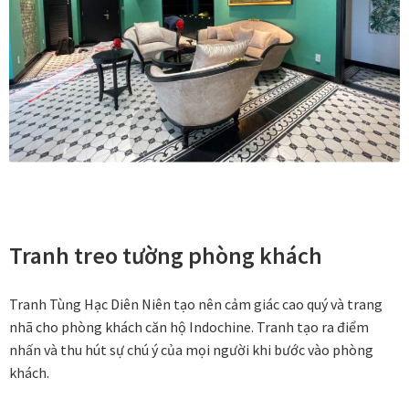
Các dòng giấy in Giclee
Catalogue
Catalogue Bộ Sưu Tập Mã Vương
Câu hỏi thường gặp khi mua tranh tại Mia Home
Dây treo Tết Bính Ngọ 2026
Tranh treo tường phòng khách
Đóng khung tranh theo yêu cầu
Tranh Tùng Hạc Diên Niên tạo nên cảm giác cao quý và trang
Đóng khung tranh thảm Dubai
nhã cho phòng khách căn hộ Indochine. Tranh tạo ra điểm
nhấn và thu hút sự chú ý của mọi người khi bước vào phòng
Đóng khung ảnh
khách.
Đóng khung áo đấu – áo thun