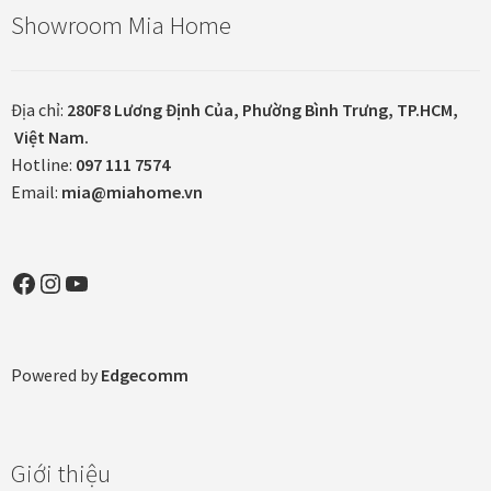
Showroom Mia Home
Thanh toán
Thông tin chung & hỗ trợ
Địa chỉ:
280F8 Lương Định Của, Phường Bình Trưng, TP.HCM,
Việt Nam.
Tối ưu chất lượng hình ảnh
Hotline:
097 111 7574
Email:
mia@miahome.vn
Trang mẫu
Tranh biểu tượng văn hoá Việt Nam
Facebook
Instagram
YouTube
Tranh dán tường
Powered by
Edgecomm
Tranh dự án
Tranh nhà mẫu dự án
Giới thiệu