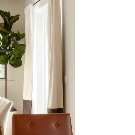
 phong cách thiết kế
Tranh treo phòng khách
Nhận
VIDEO
Xưởng in tranh
Xưởng template