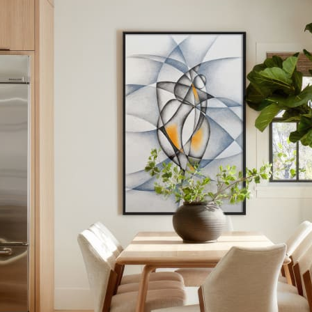
khai trương
Tranh tặng sếp cao cấp
Tranh tặng tân gia
Tranh theo
Tranh treo phòng thờ
Tranh treo tường
ƯU ĐÃI
Vận Chuyển Giao 