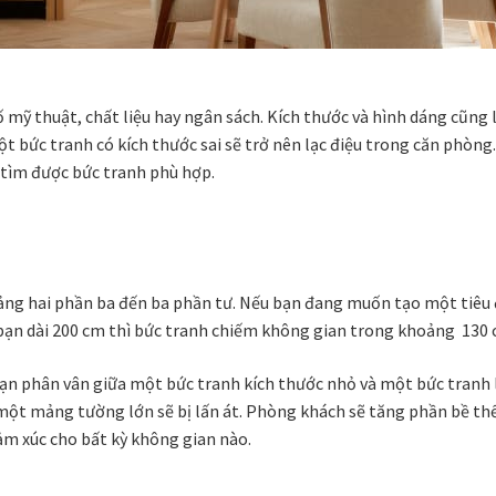
 mỹ thuật, chất liệu hay ngân sách. Kích thước và hình dáng cũng l
ột bức tranh có kích thước sai sẽ trở nên lạc điệu trong căn phò
ể tìm được bức tranh phù hợp.
oảng hai phần ba đến ba phần tư. Nếu bạn đang muốn tạo một tiêu 
ủa bạn dài 200 cm thì bức tranh chiếm không gian trong khoảng 130
n phân vân giữa một bức tranh kích thước nhỏ và một bức tranh lớ
một mảng tường lớn sẽ bị lấn át. Phòng khách sẽ tăng phần bề thế
ảm xúc cho bất kỳ không gian nào.