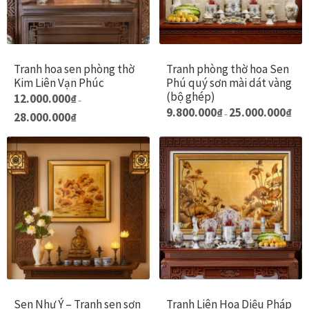
Tranh hoa sen phòng thờ
Tranh phòng thờ hoa Sen
Kim Liên Vạn Phúc
Phú quý sơn mài dát vàng
(bộ ghép)
Sản
12.000.000
₫
–
Khoả
S
9.800.000
₫
25.000.000
₫
phẩm
Khoảng
28.000.000
₫
–
giá:
giá:
p
này
từ
từ
9.800
n
12.000.000₫
có
đến
đến
c
25.00
nhiều
28.000.000₫
n
biến
b
thể.
t
Các
C
tùy
t
chọn
c
có
c
thể
t
Sen Như Ý – Tranh sen sơn
Tranh Liên Hoa Diệu Pháp
được