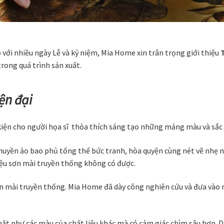
p
với nhiều ngày Lễ và kỷ niệm, Mia Home xin trân trọng giới thiệu
trong quá trình sản xuất.
ện đại
kiện cho người họa sĩ thỏa thích sáng tạo những mảng màu và sắc 
huyền ảo bao phủ tổng thể bức tranh, hòa quyện cùng nét vẽ nhẹ 
iệu sơn mài truyền thống không có được.
 mài truyền thống. Mia Home đã dày công nghiên cứu và đưa vào n
 mặt như các màu của chất liệu khác mà có cảm giác chìm sâu hơn. 