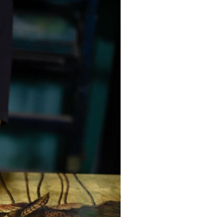
 phong cách thiết kế
Tranh treo phòng khách
Nhận
VIDEO
Xưởng in tranh
Xưởng template