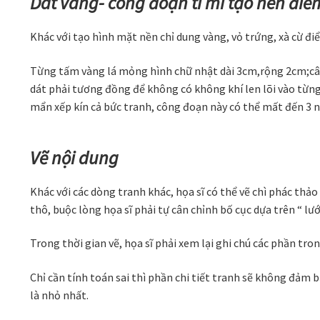
Dát vàng- công đoạn tỉ mỉ tạo nên điể
Khác với tạo hình mặt nền chỉ dung vàng, vỏ trứng, xà cừ điể
Từng tấm vàng lá mỏng hình chữ nhật dài 3cm,rộng 2cm;cân
dát phải tương đồng để không có không khí len lõi vào từng 
mẩn xếp kín cả bức tranh, công đoạn này có thể mất đến 3 ng
Vẽ nội dung
Khác với các dòng tranh khác, họa sĩ có thể vẽ chì phác thảo
thô, buộc lòng họa sĩ phải tự cân chỉnh bố cục dựa trên “ lư
Trong thời gian vẽ, họa sĩ phải xem lại ghi chú các phần tr
Chỉ cần tính toán sai thì phần chi tiết tranh sẽ không đảm 
là nhỏ nhất.