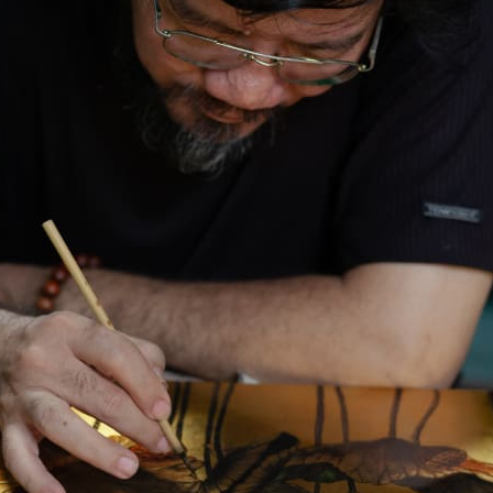
khai trương
Tranh tặng sếp cao cấp
Tranh tặng tân gia
Tranh theo
Tranh treo phòng thờ
Tranh treo tường
ƯU ĐÃI
Vận Chuyển Giao 