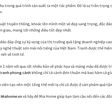
u trong quá trình sản xuất ra một tác phẩm. Đó là sự trân trọng 
m.
uật truyền thống, khoác lên mình một vẻ đẹp sang trọng, độc đáo 
m giao, mang tới những điều tốt đẹp nhất.
 đáo đáp ứng sự kỳ vọng của thị trường quà tặng doanh nghiệp cao
huy nghệ thuật sơn mài nổi tiếng của Việt Nam. Tranh được thể hiệ
nét vẽ tinh tế.
 1 năm với qua rất nhiều bản vẽ phác họa và mảng màu đã được tr
tranh phong cảnh
không chỉ tả cảnh đơn thuần mà bao hàm cả gía 
viền tạo nên một tổng thể mới lạ chỉ có được ở sản phẩm quà tặ
e
Miahome.vn
và hãy để Mia Home giúp bạn làm cầu nối đến các đ