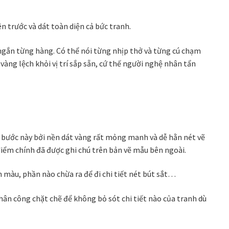
ên trước và dát toàn diện cả bức tranh.
gắn từng hàng. Có thể nói từng nhịp thở và từng cú chạm
vàng lệch khỏi vị trí sắp sẵn, cứ thế người nghệ nhân tẩn
 bước này bởi nền dát vàng rất mỏng manh và dễ hằn nét vẽ
c điểm chính đã được ghi chú trên bản vẽ mẫu bên ngoài.
n màu, phần nào chừa ra để đi chi tiết nét bút sắt…
phân công chặt chẽ để không bỏ sót chi tiết nào của tranh dù