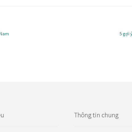
Bài
t Nam
5 gợi 
tiếp
theo:
ệu
Thông tin chung