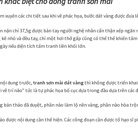
m khác biệt cho dòng tranh sơn mài
m xuyến các chi tiết sau khi vẽ phác họa, bước dát vàng được đưa l
 nặn chỉ 37,5g được bàn tay người nghệ nhân cẩn thận xếp ngăn n
kẽ nhỏ và đều tay, chỉ một hơi thở gấp cũng có thể thể khiến tấm 
ày nếu diện tích tấm tranh liền khối lớn.
 nội dung trước,
tranh sơn mài dát vàng
thì không được triển khai
ới vẽ trí não” tức là tự phác họa bố cục dựa trong đầu dựa trên cá
ong bản thảo đã duyệt, phần nào làm lộ nền vàng, phần nào hòa trộ
bảo được nội dung cần thể hiện. Các công đoạn cần được tổ hạo sĩ 