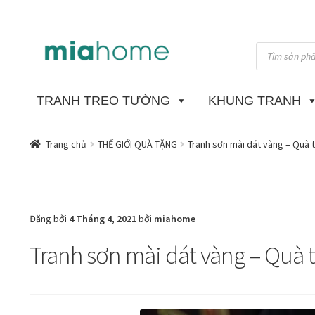
Đi
Chuyển
Tìm
đến
đến
kiếm
sản
Điều
nội
phẩm
hướng
dung
TRANH TREO TƯỜNG
KHUNG TRANH
Tổng quan
Art in living
BLOG
Bộ sưu tập tranh
Các dòng giấy
Trang chủ
THẾ GIỚI QUÀ TẶNG
Tranh sơn mài dát vàng – Quà 
Đóng khung tranh theo yêu cầu
Giỏ hàng
Giới Thiệu Mia H
Kim liên vạn phúc phòng thờ
Liên hệ
Mia Lifestyle
Nghệ thu
Đăng bởi
4 Tháng 4, 2021
bởi
miahome
Tranh sơn mài dát vàng – Quà 
Quà Tết Doanh nghiệp 2026
Quy định khu vực giao hàng
Sản
Trang mẫu
Tranh biểu tượng văn hoá Việt Nam
Tranh dán t