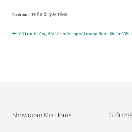
Danh mục:
THẾ GIỚI QUÀ TẶNG
Điều
Bài
03 tranh tặng đối tác nước ngoài mang đậm dấu ấn Việ
trước:
hướng
bài
viết
Showroom Mia Home
Giới thi