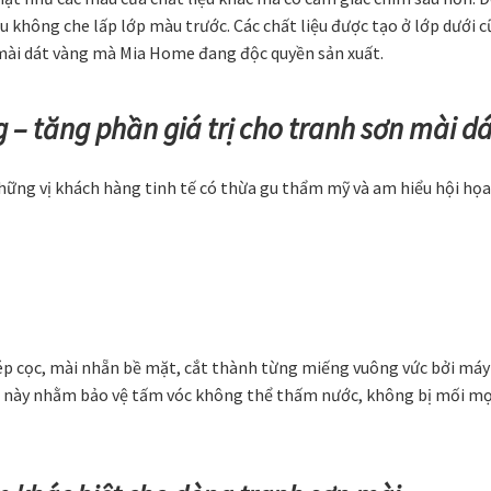
 không che lấp lớp màu trước. Các chất liệu được tạo ở lớp dưới c
mài dát vàng mà Mia Home đang độc quyền sản xuất.
 – tăng phần giá trị cho tranh sơn mài d
ững vị khách hàng tinh tế có thừa gu thẩm mỹ và am hiểu hội họa
ép cọc, mài nhẵn bề mặt, cắt thành từng miếng vuông vức bởi máy 
n này nhằm bảo vệ tấm vóc không thể thấm nước, không bị mối mọt