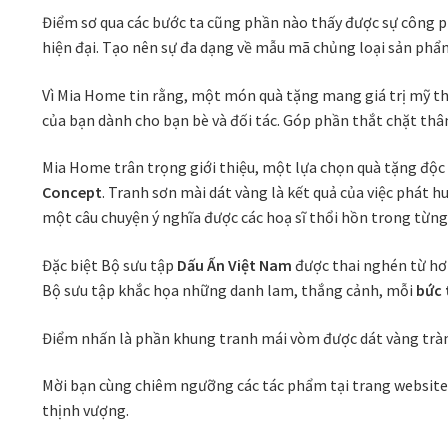
Điểm sơ qua các bước ta cũng phần nào thấy được sự công ph
hiện đại. Tạo nên sự đa dạng về mẫu mã chủng loại sản phẩ
Vì Mia Home tin rằng, một món quà tặng mang giá trị mỹ th
của bạn dành cho bạn bè và đối tác. Góp phần thắt chặt thâ
Mia Home trân trọng giới thiệu, một lựa chọn quà tặng độc
Concept
. Tranh sơn mài dát vàng là kết quả của việc phát 
một câu chuyện ý nghĩa được các hoạ sĩ thổi hồn trong từng 
Đặc biệt Bộ sưu tập
Dấu Ấn Việt Nam
được thai nghén từ hơn
Bộ sưu tập khắc họa những danh lam, thắng cảnh, mỗi
bức 
Điểm nhấn là phần khung tranh mái vòm được dát vàng tràn 
Mời bạn cùng chiêm ngưỡng các tác phẩm tại trang websit
thịnh vượng.