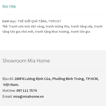
Danh Lam Collection
Bảng
Đọc tiếp
xếp
Điều Khoản Sử Dụng
hạng
Danh mục:
THẾ GIỚI QUÀ TẶNG
,
TOPLIST
5
Thẻ:
Tranh sơn mài dát vàng
,
tranh mừng thọ
,
tranh tặng sếp
,
tranh
Hoa Xuân – Tranh sơn mài hoa
tranh
tặng tân gia nhà mới
,
tranh tặng khai trương
,
tranh tân gia
quà
tặng
Kim Mã – Tranh sơn mài dát vàng
gây
ấn
Liên Diệp collection
tượng
Showroom Mia Home
mạnh
Liên Hoa – Tranh hoa sen sơn mài
mẽ
2023
Địa chỉ:
280F8 Lương Định Của, Phường Bình Trưng, TP.HCM,
Reflections by the River
Việt Nam.
Hotline:
097 111 7574
Saigon In Monochrome
Email:
mia@miahome.vn
Thịnh Vượng Collection