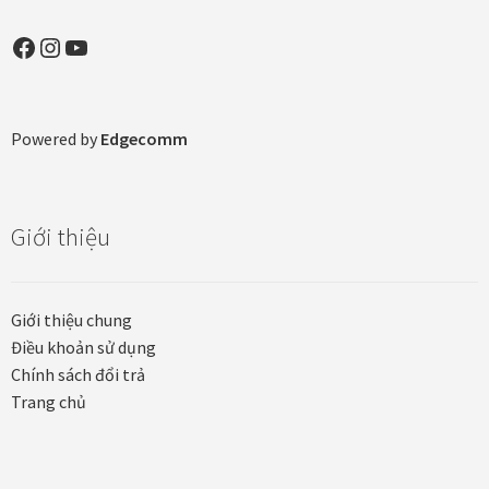
Facebook
Instagram
YouTube
Tranh ánh kim Collection
Tranh điêu khắc gỗ Collection
Powered by
Edgecomm
Tranh sơn mài Thư Pháp
Trống Đồng Collection
Giới thiệu
Viên Dung Collection
Giới thiệu chung
Vũ khúc thiên nga Collection
Điều khoản sử dụng
Chính sách đổi trả
Wheels of Time
Trang chủ
Tranh chim sếu nghệ thuật