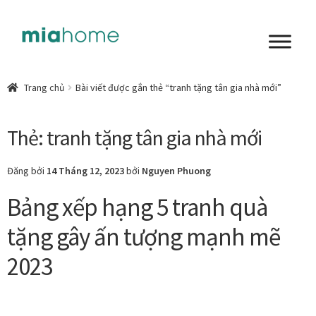
Đi
Chuyển
đến
đến
Điều
nội
Tổng quan
hướng
dung
Trang chủ
Bài viết được gắn thẻ “tranh tặng tân gia nhà mới”
Art in living
Thẻ:
tranh tặng tân gia nhà mới
Chất liệu nghệ thuật
Đăng bởi
14 Tháng 12, 2023
bởi
Nguyen Phuong
Không gian sống
Bảng xếp hạng 5 tranh quà
Cách chọn tranh phòng ngủ để mỗi ngày bắt đầu nhẹ
tặng gây ấn tượng mạnh mẽ
nhàng hơn
2023
Chọn tranh phòng khách từ góc nhìn Home Stylist
Phong cách nội thất