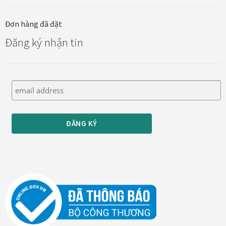
Đơn hàng đã đặt
Đóng khung tranh canvas – tranh sơn dầu
Đăng ký nhận tin
Đóng khung tranh đính đá
Đóng khung tranh kính cho tranh ảnh, giấy mỹ thuật,
poster, bản vẽ tay
Đóng khung tranh sơn mài
Đóng khung tranh thêu
Giỏ hàng
Giới Thiệu Mia Home
Homepage Test