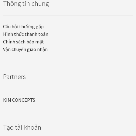
Thông tin chung
Các dòng giấy in Giclee
Catalogue
Câu hỏi thường gặp
Hình thức thanh toán
Catalogue Bộ Sưu Tập Mã Vương
Chính sách bảo mật
Vận chuyển giao nhận
Câu hỏi thường gặp khi mua tranh tại Mia Home
Dây treo Tết Bính Ngọ 2026
Partners
Đóng khung tranh theo yêu cầu
KIM CONCEPTS
Đóng khung tranh thảm Dubai
Đóng khung ảnh
Tạo tài khoản
Đóng khung áo đấu – áo thun