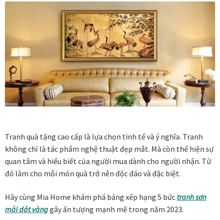
Vị trí trưng bày
BLOG
Bộ sưu tập tranh
Bộ sưu tập Mã Vương – Quà tặng doanh nghiệp
Chính Sách Bảo Mật
Tranh quà tặng cao cấp là lựa chọn tinh tế và ý nghĩa. Tranh
không chỉ là tác phẩm nghệ thuật đẹp mắt. Mà còn thể hiện sự
Chính Sách Đổi Trả
quan tâm và hiểu biết của người mua dành cho người nhận. Từ
đó làm cho mỗi món quà trở nên độc đáo và đặc biệt.
Chính sách đổi trả hàng
Hãy cùng Mia Home khám phá bảng xếp hạng 5 bức
tranh sơn
Đăng ký thành viên
mài dát vàng
gây ấn tượng mạnh mẽ trong năm 2023.