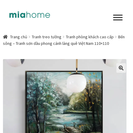
Đi
Chuyển
đến
đến
Điều
nội
Tổng quan
hướng
dung
Trang chủ
Tranh treo tường
Tranh phòng khách cao cấp
Bến
sông – Tranh sơn dầu phong cảnh làng quê Việt Nam 110×110
Art in living
Chất liệu nghệ thuật
Không gian sống
🔍
Cách chọn tranh phòng ngủ để mỗi ngày bắt đầu nhẹ
nhàng hơn
Chọn tranh phòng khách từ góc nhìn Home Stylist
Phong cách nội thất