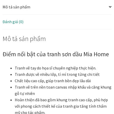
cảnh
Mô tả sản phẩm
làng
Tranh ánh kim Collection
quê
Việt
Đánh giá (0)
Tranh điêu khắc gỗ Collection
Nam
110x110
Mô tả sản phẩm
số
Tranh sơn mài Thư Pháp
lượng
Trống Đồng Collection
Điểm nổi bật của tranh sơn dầu Mia Home
Viên Dung Collection
Tranh vẽ tay do họa sĩ chuyên nghiệp thực hiện.
Tranh được vẽ nhiều lớp, tỉ mỉ trong từng chi tiết
Vũ khúc thiên nga Collection
Chất liệu cao cấp, giúp tranh bền đẹp lâu dài
Tranh vẽ trên nền toan canvas nhập khẩu và căng khung
Wheels of Time
gỗ tự nhiên
Hoàn thiện đã bao gồm khung tranh cao cấp, phù hợp
với phong cách thiết kế của tranh gia tăng tính thẩm
Tranh chim sếu nghệ thuật
mỹ cho tác phẩm.