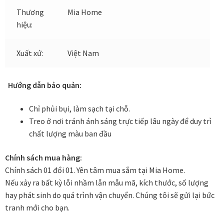
Thương
Mia Home
hiệu:
Đóng khung tranh canvas – tranh sơn dầu
Đóng khung tranh đính đá
Xuất xứ:
Việt Nam
Đóng khung tranh kính cho tranh ảnh, giấy mỹ thuật,
Hướng dẫn bảo quản:
poster, bản vẽ tay
Chỉ phủi bụi, làm sạch tại chỗ.
Đóng khung tranh sơn mài
Treo ở nơi tránh ánh sáng trực tiếp lâu ngày để duy trì
chất lượng màu ban đầu
Đóng khung tranh thêu
Chính sách mua hàng:
Chính sách 01 đổi 01. Yên tâm mua sắm tại Mia Home.
Giỏ hàng
Nếu xảy ra bất kỳ lỗi nhầm lẫn mẫu mã, kích thước, số lượng
hay phát sinh do quá trình vận chuyển. Chúng tôi sẽ gửi lại bức
Giới Thiệu Mia Home
tranh mới cho bạn.
Homepage Test