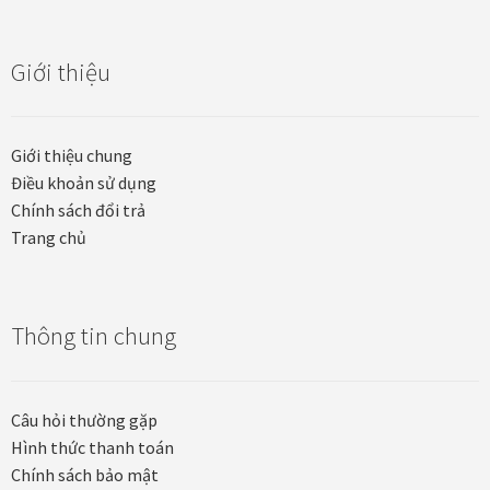
Khung tranh gỗ sồi
Giới thiệu
Khung tranh treo tường
Kim liên vạn phúc phòng thờ
Giới thiệu chung
Điều khoản sử dụng
Liên hệ
Chính sách đổi trả
Trang chủ
Mia Lifestyle
Nghệ thuật sơn mài dát vàng
Thông tin chung
Nhận vẽ tranh theo yêu cầu
Câu hỏi thường gặp
Phương thức thanh toán
Hình thức thanh toán
Chính sách bảo mật