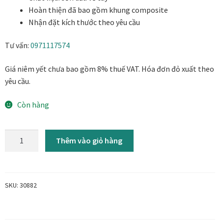
Danh Lam Collection
Hoàn thiện đã bao gồm khung composite
Nhận đặt kích thước theo yêu cầu
Điều Khoản Sử Dụng
Tư vấn:
0971117574
Hoa Xuân – Tranh sơn mài hoa
Giá niêm yết chưa bao gồm 8% thuế VAT. Hóa đơn đỏ xuất theo
yêu cầu.
Kim Mã – Tranh sơn mài dát vàng
Còn hàng
Liên Diệp collection
Bến
Liên Hoa – Tranh hoa sen sơn mài
Thêm vào giỏ hàng
sông
-
Reflections by the River
Tranh
sơn
SKU:
30882
Saigon In Monochrome
dầu
phong
Thịnh Vượng Collection