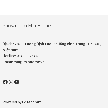
In tranh treo tường theo yêu cầu
Showroom Mia Home
Fine Art Giclée Printing
In ảnh theo yêu cầu
Địa chỉ:
280F8 Lương Định Của, Phường Bình Trưng, TP.HCM,
Việt Nam.
In tranh canvas theo yêu cầu
Hotline:
097 111 7574
Email:
mia@miahome.vn
In tranh dán tường theo yêu cầu
in tranh mica
Facebook
Instagram
YouTube
Khung ảnh
Powered by
Edgecomm
Khung ảnh cưới