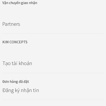
Quà tặng cao cấp
Vận chuyển giao nhận
Quà tặng đối tác nước ngoài
Partners
Quà Tết Doanh nghiệp 2026
Quy định khu vực giao hàng
KIM CONCEPTS
Sản phẩm mới
Tạo tài khoản
Tài khoản
test
Đơn hàng đã đặt
Test home page 260225
Đăng ký nhận tin
TẾT 2025