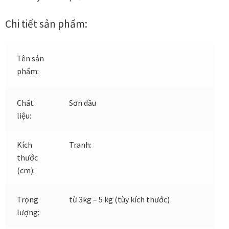
Các dòng giấy in Giclee
Chi tiết sản phẩm:
Catalogue
Tên sản
Catalogue Bộ Sưu Tập Mã Vương
phẩm:
Câu hỏi thường gặp khi mua tranh tại Mia Home
Chất
Sơn dầu
liệu:
Dây treo Tết Bính Ngọ 2026
Kích
Tranh:
Đóng khung tranh theo yêu cầu
thước
(cm):
Đóng khung tranh thảm Dubai
Trọng
từ 3kg – 5 kg (tùy kích thước)
Đóng khung ảnh
lượng:
Đóng khung áo đấu – áo thun