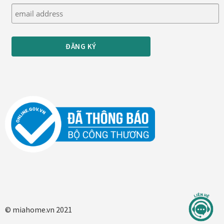
Thanh toán
Thông tin chung & hỗ trợ
Tối ưu chất lượng hình ảnh
Trang mẫu
Tranh biểu tượng văn hoá Việt Nam
Tranh dán tường
Tranh dự án
Tranh nhà mẫu dự án
© miahome.vn 2021