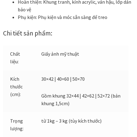
Hoàn thiện:
Khung tranh, kính acrylic, ván hậu, lớp dán
bảo vệ
Đóng khung tranh canvas – tranh sơn dầu
Phụ kiện:
Phụ kiện và móc sẵn sàng để treo
Chi tiết sản phẩm:
Đóng khung tranh đính đá
Đóng khung tranh kính cho tranh ảnh, giấy mỹ thuật,
Chất
Giấy ảnh mỹ thuật
poster, bản vẽ tay
liệu:
Đóng khung tranh sơn mài
Kích
30×42 | 40×60 | 50×70
thước
Đóng khung tranh thêu
(cm):
Gồm khung 32×44 | 42×62 | 52×72 (bản
khung 1,5cm)
Giỏ hàng
Giới Thiệu Mia Home
Trọng
từ 1kg – 3 kg (tùy kích thước)
lượng:
Homepage Test