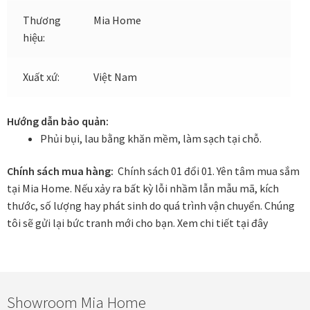
Thương
Mia Home
In tranh treo tường theo yêu cầu
hiệu:
Fine Art Giclée Printing
Xuất xứ:
Việt Nam
In ảnh theo yêu cầu
Hướng dẫn bảo quản:
Phủi bụi, lau bằng khăn mềm, làm sạch tại chỗ.
In tranh canvas theo yêu cầu
Chính sách mua hàng:
Chính sách 01 đổi 01. Yên tâm mua sắm
In tranh dán tường theo yêu cầu
tại Mia Home. Nếu xảy ra bất kỳ lỗi nhầm lẫn mẫu mã, kích
thước, số lượng hay phát sinh do quá trình vận chuyển. Chúng
in tranh mica
tôi sẽ gửi lại bức tranh mới cho bạn.
Xem chi tiết tại đây
Khung ảnh
Khung ảnh cưới
Showroom Mia Home