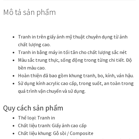
Các dòng giấy in Giclee
Mô tả sản phẩm
Catalogue
Tranh in trên giấy ảnh mỹ thuật chuyên dụng từ ảnh
Catalogue Bộ Sưu Tập Mã Vương
chất lượng cao.
Tranh in bằng máy in tối tân cho chất lượng sắc nét
Câu hỏi thường gặp khi mua tranh tại Mia Home
Màu sắc trung thực, sống động trong từng chi tiết. Độ
bền màu cao.
Dây treo Tết Bính Ngọ 2026
Hoàn thiện đã bao gồm khung tranh, bo, kính, ván hậu.
Sử dụng kính acrylic cao cấp, trong suốt, an toàn trong
Đóng khung tranh theo yêu cầu
quá trình vận chuyển và sử dụng.
Đóng khung tranh thảm Dubai
Quy cách sản phẩm
Thể loại:
Tranh in
Đóng khung ảnh
Chất liệu tranh:
Giấy ảnh cao cấp
Chất liệu khung:
Gỗ sồi / Composite
Đóng khung áo đấu – áo thun