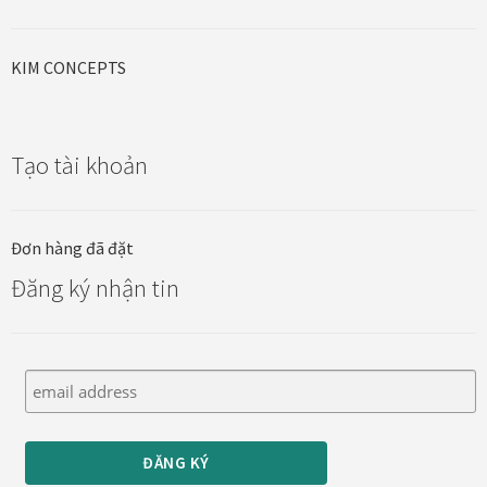
Thanh toán
KIM CONCEPTS
Thông tin chung & hỗ trợ
Tối ưu chất lượng hình ảnh
Tạo tài khoản
Trang mẫu
Đơn hàng đã đặt
Tranh biểu tượng văn hoá Việt Nam
Đăng ký nhận tin
Tranh dán tường
Tranh dự án
Tranh nhà mẫu dự án