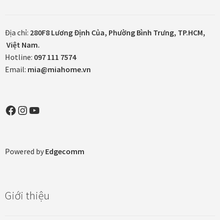
Khung tranh gỗ sồi
Địa chỉ:
280F8 Lương Định Của, Phường Bình Trưng, TP.HCM,
Khung tranh treo tường
Việt Nam.
Hotline:
097 111 7574
Kim liên vạn phúc phòng thờ
Email:
mia@miahome.vn
Liên hệ
Facebook
Instagram
YouTube
Mia Lifestyle
Nghệ thuật sơn mài dát vàng
Powered by
Edgecomm
Nhận vẽ tranh theo yêu cầu
Giới thiệu
Phương thức thanh toán