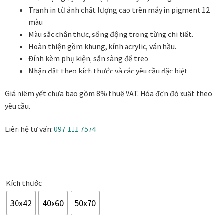
440.000₫
Danh Lam Collection
Tranh in từ ảnh chất lượng cao trên máy in pigment 12
đến
màu
1.190.000₫
Màu sắc chân thực, sống động trong từng chi tiết.
Điều Khoản Sử Dụng
Hoàn thiện gồm khung, kính acrylic, ván hầu.
Đính kèm phụ kiện, sẵn sàng để treo
Hoa Xuân – Tranh sơn mài hoa
Nhận đặt theo kích thước và các yêu cầu đặc biệt
Kim Mã – Tranh sơn mài dát vàng
Giá niêm yết chưa bao gồm 8% thuế VAT. Hóa đơn đỏ xuất theo
yêu cầu.
Liên Diệp collection
Liên hệ tư vấn:
097 111 7574
Liên Hoa – Tranh hoa sen sơn mài
Reflections by the River
Kích thước
Saigon In Monochrome
30x42
40x60
50x70
Thịnh Vượng Collection