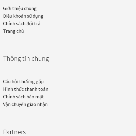
Quà tặng cao cấp
Giới thiệu chung
Điều khoản sử dụng
Quà tặng đối tác nước ngoài
Chính sách đổi trả
Trang chủ
Quà Tết Doanh nghiệp 2026
Quy định khu vực giao hàng
Thông tin chung
Sản phẩm mới
Câu hỏi thường gặp
Tài khoản
Hình thức thanh toán
Chính sách bảo mật
test
Vận chuyển giao nhận
Test home page 260225
TẾT 2025
Partners