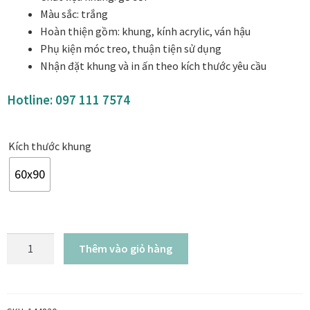
Danh Lam Collection
Màu sắc: trắng
Hoàn thiện gồm: khung, kính acrylic, ván hậu
Phụ kiện móc treo, thuận tiện sử dụng
Điều Khoản Sử Dụng
Nhận đặt khung và in ấn theo kích thước yêu cầu
Hoa Xuân – Tranh sơn mài hoa
Hotline:
097 111 7574
Kim Mã – Tranh sơn mài dát vàng
Kích thước khung
Liên Diệp collection
60x90
Liên Hoa – Tranh hoa sen sơn mài
Reflections by the River
Khung
Thêm vào giỏ hàng
ảnh
Saigon In Monochrome
cưới
gỗ
Thịnh Vượng Collection
trắng