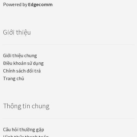
Powered by
Edgecomm
Khung tranh gỗ sồi
Khung tranh treo tường
Giới thiệu
Kim liên vạn phúc phòng thờ
Giới thiệu chung
Liên hệ
Điều khoản sử dụng
Chính sách đổi trả
Mia Lifestyle
Trang chủ
Nghệ thuật sơn mài dát vàng
Thông tin chung
Nhận vẽ tranh theo yêu cầu
Phương thức thanh toán
Câu hỏi thường gặp
Hình thức thanh toán