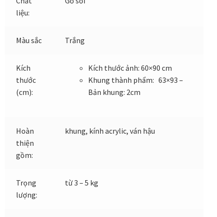
Chất
Gỗ sồi
Các dòng giấy in Giclee
liệu:
Catalogue
Màu sắc
Trắng
Catalogue Bộ Sưu Tập Mã Vương
Kích
Kích thước ảnh: 60×90 cm
thước
Khung thành phẩm: 63×93 –
Câu hỏi thường gặp khi mua tranh tại Mia Home
(cm):
Bản khung: 2cm
Dây treo Tết Bính Ngọ 2026
Hoàn
khung, kính acrylic, ván hậu
Đóng khung tranh theo yêu cầu
thiện
gồm:
Đóng khung tranh thảm Dubai
Trọng
từ 3 – 5 kg
Đóng khung ảnh
lượng:
Đóng khung áo đấu – áo thun