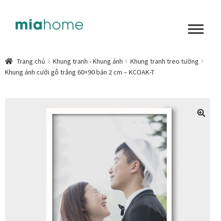
Đi
Chuyển
đến
đến
Điều
nội
Tổng quan
hướng
dung
Trang chủ
Khung tranh - Khung ảnh
Khung tranh treo tường
Khung ảnh cưới gỗ trắng 60×90 bản 2 cm – KCOAK-T
Art in living
Chất liệu nghệ thuật
Không gian sống
🔍
Cách chọn tranh phòng ngủ để mỗi ngày bắt đầu nhẹ
nhàng hơn
Chọn tranh phòng khách từ góc nhìn Home Stylist
Phong cách nội thất