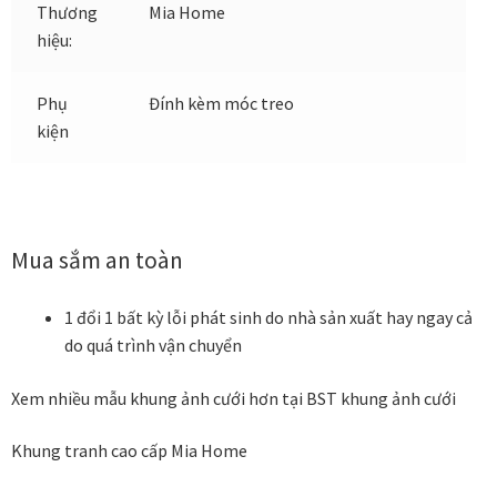
Thương
Mia Home
hiệu:
Đóng khung tranh canvas – tranh sơn dầu
Phụ
Đính kèm móc treo
Đóng khung tranh đính đá
kiện
Đóng khung tranh kính cho tranh ảnh, giấy mỹ thuật,
poster, bản vẽ tay
Mua sắm an toàn
Đóng khung tranh sơn mài
1 đổi 1 bất kỳ lỗi phát sinh do nhà sản xuất hay ngay cả
Đóng khung tranh thêu
do quá trình vận chuyển
Giỏ hàng
Xem nhiều mẫu khung ảnh cưới hơn tại BST khung ảnh cưới
Giới Thiệu Mia Home
Khung tranh cao cấp Mia Home
Homepage Test