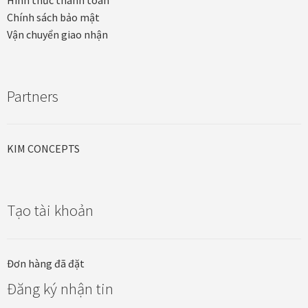
Quà tặng cao cấp
Chính sách bảo mật
Vận chuyển giao nhận
Quà tặng đối tác nước ngoài
Quà Tết Doanh nghiệp 2026
Partners
Quy định khu vực giao hàng
KIM CONCEPTS
Sản phẩm mới
Tài khoản
Tạo tài khoản
test
Test home page 260225
Đơn hàng đã đặt
Đăng ký nhận tin
TẾT 2025