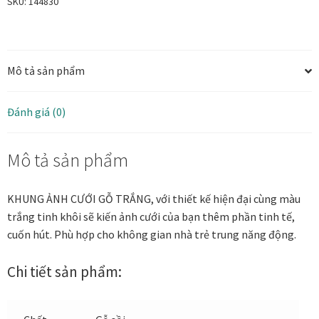
SKU:
144830
60x90
Tranh ánh kim Collection
bản
2
Mô tả sản phẩm
Tranh điêu khắc gỗ Collection
cm
-
KCOAK-
Tranh sơn mài Thư Pháp
Đánh giá (0)
T
số
Trống Đồng Collection
Mô tả sản phẩm
lượng
Viên Dung Collection
KHUNG ẢNH CƯỚI GỖ TRẮNG, với thiết kế hiện đại cùng màu
trắng tinh khôi sẽ kiến ảnh cưới của bạn thêm phần tinh tế,
Vũ khúc thiên nga Collection
cuốn hút. Phù hợp cho không gian nhà trẻ trung năng động.
Wheels of Time
Chi tiết sản phẩm:
Tranh chim sếu nghệ thuật