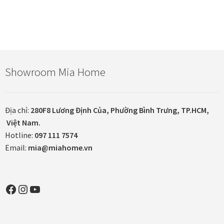
In tranh treo tường theo yêu cầu
Fine Art Giclée Printing
Showroom Mia Home
In ảnh theo yêu cầu
In tranh canvas theo yêu cầu
Địa chỉ:
280F8 Lương Định Của, Phường Bình Trưng, TP.HCM,
Việt Nam.
In tranh dán tường theo yêu cầu
Hotline:
097 111 7574
Email:
mia@miahome.vn
in tranh mica
Khung ảnh
Facebook
Instagram
YouTube
Khung ảnh cưới