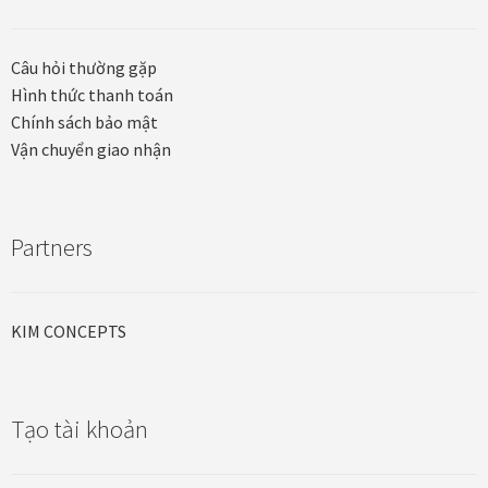
Quà tặng cao cấp
Quà tặng đối tác nước ngoài
Câu hỏi thường gặp
Hình thức thanh toán
Quà Tết Doanh nghiệp 2026
Chính sách bảo mật
Vận chuyển giao nhận
Quy định khu vực giao hàng
Sản phẩm mới
Partners
Tài khoản
KIM CONCEPTS
test
Test home page 260225
Tạo tài khoản
TẾT 2025