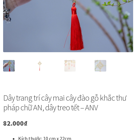
Vị trí trưng bày
BLOG
Bộ sưu tập tranh
Bộ sưu tập Mã Vương – Quà tặng doanh nghiệp
Chính Sách Bảo Mật
Dây trang trí cây mai cây đào gỗ khắc thư
Chính Sách Đổi Trả
pháp chữ AN, dây treo tết – ANV
Chính sách đổi trả hàng
82.000
₫
Đăng ký thành viên
Kích thước: 10 cm x 22cm