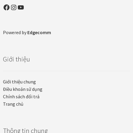
Quà tặng cao cấp
Facebook
Instagram
YouTube
Quà tặng đối tác nước ngoài
Powered by
Edgecomm
Quà Tết Doanh nghiệp 2026
Quy định khu vực giao hàng
Giới thiệu
Sản phẩm mới
Tài khoản
Giới thiệu chung
Điều khoản sử dụng
test
Chính sách đổi trả
Trang chủ
Test home page 260225
TẾT 2025
Thông tin chung