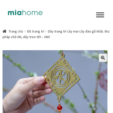
Đi
Chuyển
đến
đến
Điều
nội
Tổng quan
hướng
dung
Trang chủ
Đồ trang trí
Dây trang trí cây mai cây đào gỗ khắc thư
pháp chữ AN, dây treo tết – ANV
Art in living
Chất liệu nghệ thuật
Không gian sống
🔍
Cách chọn tranh phòng ngủ để mỗi ngày bắt đầu nhẹ
nhàng hơn
Chọn tranh phòng khách từ góc nhìn Home Stylist
Phong cách nội thất