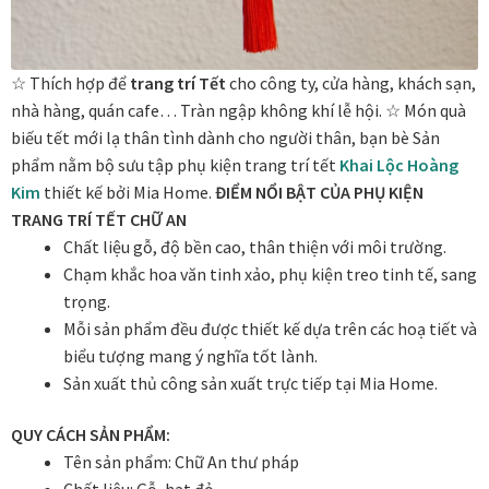
In tranh treo tường theo yêu cầu
☆ Thích hợp để
trang trí Tết
cho công ty, cửa hàng, khách sạn,
nhà hàng, quán cafe… Tràn ngập không khí lễ hội. ☆ Món quà
Fine Art Giclée Printing
biếu tết mới lạ thân tình dành cho người thân, bạn bè Sản
phẩm nằm bộ sưu tập phụ kiện trang trí tết
Khai Lộc Hoàng
In ảnh theo yêu cầu
Kim
thiết kế bởi Mia Home.
ĐIỂM NỔI BẬT CỦA PHỤ KIỆN
TRANG TRÍ TẾT CHỮ AN
In tranh canvas theo yêu cầu
Chất liệu gỗ, độ bền cao, thân thiện với môi trường.
Chạm khắc hoa văn tinh xảo, phụ kiện treo tinh tế, sang
In tranh dán tường theo yêu cầu
trọng.
Mỗi sản phẩm đều được thiết kế dựa trên các hoạ tiết và
in tranh mica
biểu tượng mang ý nghĩa tốt lành.
Sản xuất thủ công sản xuất trực tiếp tại Mia Home.
Khung ảnh
QUY CÁCH SẢN PHẨM:
Tên sản phẩm: Chữ An thư pháp
Khung ảnh cưới