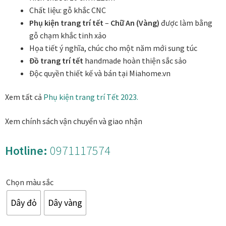
Danh Lam Collection
Chất liệu: gỗ khắc CNC
Phụ kiện trang trí tết
–
Chữ An (Vàng)
được làm bằng
gỗ chạm khắc tinh xảo
Điều Khoản Sử Dụng
Họa tiết ý nghĩa, chúc cho một năm mới sung túc
Đồ trang trí tết
handmade hoàn thiện sắc sảo
Hoa Xuân – Tranh sơn mài hoa
Độc quyền thiết kế và bán tại Miahome.vn
Kim Mã – Tranh sơn mài dát vàng
Xem tất cả
Phụ kiện trang trí Tết 2023.
Liên Diệp collection
Xem chính sách vận chuyển và giao nhận
Liên Hoa – Tranh hoa sen sơn mài
Hotline:
0971117574
Reflections by the River
Chọn màu sắc
Saigon In Monochrome
Dây đỏ
Dây vàng
Thịnh Vượng Collection