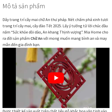
Mô tả sản phẩm
Các dòng giấy in Giclee
dây
treo
tết
Catalogue
Dây trang trí cây mai chữ An thư pháp. Nét chấm phá xinh tươi
-
trang trí cây mai, cây đào Tết 2025. Lấy ý tưởng từ lời chúc đầu
ANV
năm “Sức khỏe dồi dào, An khang Thịnh vượng”. Mia Home cho
Catalogue Bộ Sưu Tập Mã Vương
số
ra đời sản phẩm
Chữ An
với mong muốn mang bình an và may
lượng
mắn đến gia đình bạn.
Câu hỏi thường gặp khi mua tranh tại Mia Home
Dây treo Tết Bính Ngọ 2026
Đóng khung tranh theo yêu cầu
Đóng khung tranh thảm Dubai
Đóng khung ảnh
Đươc thiết kế sản xuất trên chất liệu gỗ khắc hoa văn tinh xảo,
Đóng khung áo đấu – áo thun