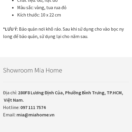
Chất liệu: Gỗ, hạt đỏ
Màu sắc: vàng, tua rua đỏ
Khung tranh gỗ sồi
Kích thước: 10 x 22 cm
Khung tranh treo tường
*LƯU Ý:
Bảo quản nơi khô ráo. Sau khi sử dụng cho vào bọc ny
long để bảo quản, sử dụng lại cho năm sau.
Kim liên vạn phúc phòng thờ
Liên hệ
Showroom Mia Home
Mia Lifestyle
Nghệ thuật sơn mài dát vàng
Địa chỉ:
280F8 Lương Định Của, Phường Bình Trưng, TP.HCM,
Việt Nam.
Nhận vẽ tranh theo yêu cầu
Hotline:
097 111 7574
Email:
mia@miahome.vn
Phương thức thanh toán