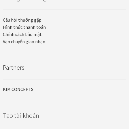
Thanh toán
Câu hỏi thường gặp
Thông tin chung & hỗ trợ
Hình thức thanh toán
Chính sách bảo mật
Tối ưu chất lượng hình ảnh
Vận chuyển giao nhận
Trang mẫu
Partners
Tranh biểu tượng văn hoá Việt Nam
Tranh dán tường
KIM CONCEPTS
Tranh dự án
Tạo tài khoản
Tranh nhà mẫu dự án