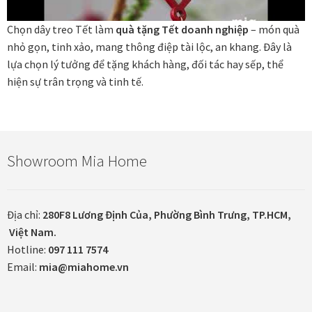
Chọn dây treo Tết làm
quà tặng Tết doanh nghiệp
– món quà
In tranh treo tường theo yêu cầu
nhỏ gọn, tinh xảo, mang thông điệp tài lộc, an khang. Đây là
lựa chọn lý tưởng để tặng khách hàng, đối tác hay sếp, thể
Fine Art Giclée Printing
hiện sự trân trọng và tinh tế.
In ảnh theo yêu cầu
In tranh canvas theo yêu cầu
Showroom Mia Home
In tranh dán tường theo yêu cầu
Địa chỉ:
280F8 Lương Định Của, Phường Bình Trưng, TP.HCM,
in tranh mica
Việt Nam.
Hotline:
097 111 7574
Khung ảnh
Email:
mia@miahome.vn
Khung ảnh cưới