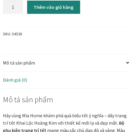
Combo
Thêm vào giỏ hàng
11
Tranh ánh kim Collection
MIX
|
Tranh điêu khắc gỗ Collection
Quà
SKU:
54538
biếu
Tranh sơn mài Thư Pháp
tết
ý
Trống Đồng Collection
Mô tả sản phẩm
nghĩa
|
Viên Dung Collection
Bộ
Đánh giá (0)
11
Vũ khúc thiên nga Collection
dây
Mô tả sản phẩm
treo
trang
Wheels of Time
trí
Hãy cùng Mia Home khám phá quà biếu tết ý nghĩa – dây trang
cây
trí tết Khai Lộc Hoàng Kim với thiết kế mới lạ và đẹp mắt.
Bộ
Tranh chim sếu nghệ thuật
mai,
phụ kiện trang trí tết
mang màu sắc chủ đạo đỏ và vàng. Màu