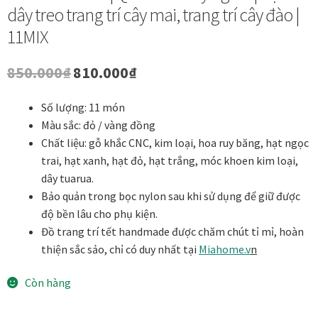
dây treo trang trí cây mai, trang trí cây đào |
Danh Lam Collection
11MIX
Điều Khoản Sử Dụng
Giá
Giá
850.000
₫
810.000
₫
gốc
hiện
Hoa Xuân – Tranh sơn mài hoa
là:
tại
Số lượng: 11 món
850.000₫.
là:
Màu sắc: đỏ / vàng đồng
Kim Mã – Tranh sơn mài dát vàng
810.000₫.
Chất liệu: gỗ khắc CNC, kim loại, hoa ruy băng, hạt ngọc
trai, hạt xanh, hạt đỏ, hạt trắng, móc khoen kim loại,
Liên Diệp collection
dây tuarua.
Bảo quản trong bọc nylon sau khi sử dụng để giữ được
Liên Hoa – Tranh hoa sen sơn mài
độ bền lâu cho phụ kiện.
Đồ trang trí tết handmade được chăm chút tỉ mỉ, hoàn
Reflections by the River
thiện sắc sảo, chỉ có duy nhất tại
Miahome.v
n
Saigon In Monochrome
Còn hàng
Thịnh Vượng Collection