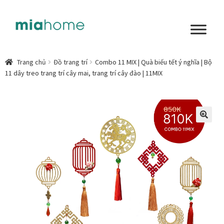
Đi
Chuyển
đến
đến
Điều
nội
Tổng quan
hướng
dung
Trang chủ
Đồ trang trí
Combo 11 MIX | Quà biếu tết ý nghĩa | Bộ
11 dây treo trang trí cây mai, trang trí cây đào | 11MIX
Art in living
Chất liệu nghệ thuật
Không gian sống
🔍
Cách chọn tranh phòng ngủ để mỗi ngày bắt đầu nhẹ
nhàng hơn
Chọn tranh phòng khách từ góc nhìn Home Stylist
Phong cách nội thất