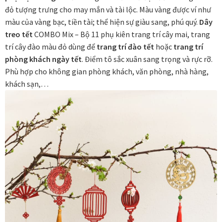
trang
đỏ tượng trưng cho may mắn và tài lộc. Màu vàng được ví như
Các dòng giấy in Giclee
trí
màu của vàng bạc, tiền tài; thể hiện sự giàu sang, phú quý.
Dây
cây
treo tết
COMBO Mix – Bộ 11 phụ kiên trang trí cây mai, trang
Catalogue
đào
trí cây đào màu đỏ dùng để
trang trí đào tết
hoặc
trang trí
|
phòng khách ngày tết
. Điểm tô sắc xuân sang trọng và rực rỡ.
Catalogue Bộ Sưu Tập Mã Vương
11MIX
Phù hợp cho không gian phòng khách, văn phòng, nhà hàng,
số
khách sạn,…
Câu hỏi thường gặp khi mua tranh tại Mia Home
lượng
Dây treo Tết Bính Ngọ 2026
Đóng khung tranh theo yêu cầu
Đóng khung tranh thảm Dubai
Đóng khung ảnh
Đóng khung áo đấu – áo thun