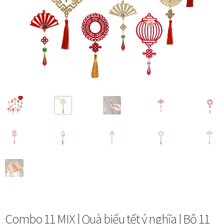
Vị trí trưng bày
BLOG
Bộ sưu tập tranh
Bộ sưu tập Mã Vương – Quà tặng doanh nghiệp
Chính Sách Bảo Mật
Chính Sách Đổi Trả
Chính sách đổi trả hàng
Đăng ký thành viên
Combo 11 MIX | Quà biếu tết ý nghĩa | Bộ 11