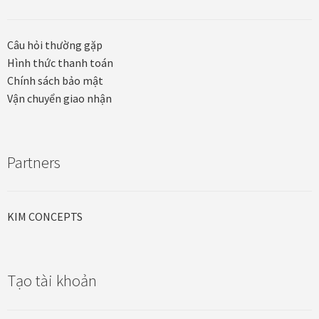
Quà tặng cao cấp
Quà tặng đối tác nước ngoài
Câu hỏi thường gặp
Hình thức thanh toán
Quà Tết Doanh nghiệp 2026
Chính sách bảo mật
Vận chuyển giao nhận
Quy định khu vực giao hàng
Sản phẩm mới
Partners
Tài khoản
KIM CONCEPTS
test
Test home page 260225
Tạo tài khoản
TẾT 2025