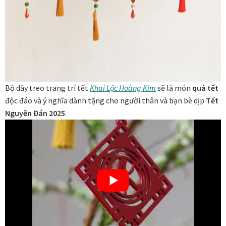
Đóng khung tranh canvas – tranh sơn dầu
Đóng khung tranh đính đá
Đóng khung tranh kính cho tranh ảnh, giấy mỹ thuật,
Bộ dây treo trang trí tết
Khai Lộc Hoàng Kim
sẽ là món
quà tết
poster, bản vẽ tay
độc đáo và ý nghĩa dành tặng cho người thân và bạn bè dịp
Tết
Nguyên Đán 2025
.
Đóng khung tranh sơn mài
Đóng khung tranh thêu
Giỏ hàng
Giới Thiệu Mia Home
Homepage Test