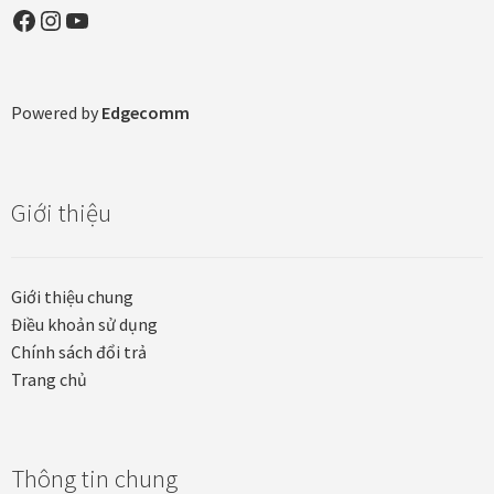
Facebook
Instagram
YouTube
Khung tranh gỗ sồi
Khung tranh treo tường
Powered by
Edgecomm
Kim liên vạn phúc phòng thờ
Liên hệ
Giới thiệu
Mia Lifestyle
Giới thiệu chung
Nghệ thuật sơn mài dát vàng
Điều khoản sử dụng
Chính sách đổi trả
Trang chủ
Nhận vẽ tranh theo yêu cầu
Phương thức thanh toán
Thông tin chung