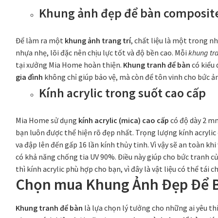
Khung ảnh đẹp để bàn composit
Để làm ra một
khung ảnh trang trí
, chất liệu là một trong 
nhựa nhẹ, lõi đặc nên chịu lực tốt và độ bền cao. Mỗi
khung tr
tại xưởng Mia Home hoàn thiện.
Khung tranh để bàn
có kiểu
gia đình
không chỉ giúp bảo vệ, mà còn để tôn vinh cho bức 
Kính acrylic trong suốt cao cấp
Mia Home sử dụng
kính acrylic (mica) cao cấp
có độ dày 2 mm
bạn luôn được thể hiện rõ đẹp nhất. Trọng lượng kính acrylic
va đập lên đến gấp 16 lần kính thủy tinh. Vì vậy sẽ an toàn khi
có khả năng chống tia UV 90%. Điều này giúp cho bức tranh củ
thì kính acrylic phù hợp cho bạn, vì đây là vật liệu có thể tá
Chọn mua Khung Ảnh Đẹp Để 
Khung tranh để bàn
là lựa chọn lý tưởng cho những ai yêu th