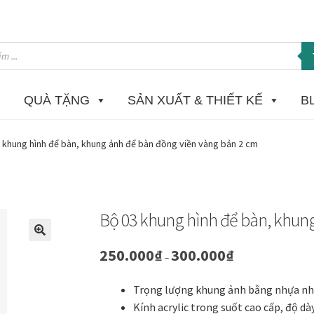
QUÀ TẶNG
SẢN XUẤT & THIẾT KẾ
B
 in Giclee
Catalogue
Câu hỏi thường gặp khi mua tranh tại Mia H
 khung hình để bàn, khung ảnh để bàn đồng viền vàng bản 2 cm
ome
Homepage Test
In tranh treo tường theo yêu cầu
Khung ảnh
K
ật sơn mài dát vàng
Nhận vẽ tranh theo yêu cầu
Phương thức tha
Bộ 03 khung hình để bàn, khun
 phẩm mới
Tài khoản
test
Test home page 260225
TẾT 2025
Than
🔍
Khoảng
250.000
₫
300.000
₫
–
giá:
từ
ường
Tranh dự án
Tranh hoa sen treo phòng thờ
Tranh mừng thọ
Trọng lượng khung ảnh bằng nhựa nhẹ, 
250.000₫
Kính acrylic trong suốt cao cấp, độ d
đến