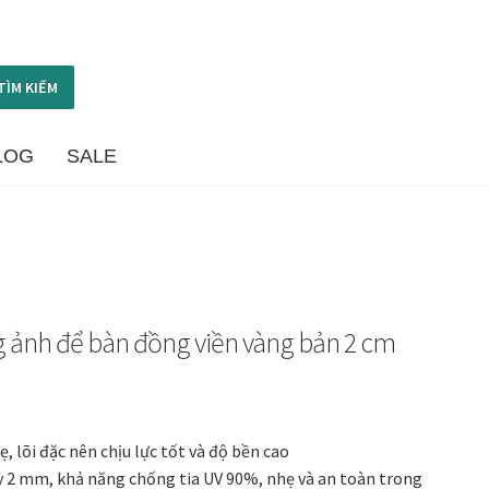
TÌM KIẾM
LOG
SALE
ome
Dây treo Tết Bính Ngọ 2026
hung ảnh cưới
Khung tranh gỗ sồi
Khung tranh treo tường
nh toán
Quà tặng cao cấp
Quà tặng đối tác nước ngoài
g ảnh để bàn đồng viền vàng bản 2 cm
h toán
Thông tin chung & hỗ trợ
Tối ưu chất lượng hình ảnh
Tranh phòng khách hiện đại
Tranh sơn dầu cao cấp
lõi đặc nên chịu lực tốt và độ bền cao
ày 2 mm, khả năng chống tia UV 90%, nhẹ và an toàn trong