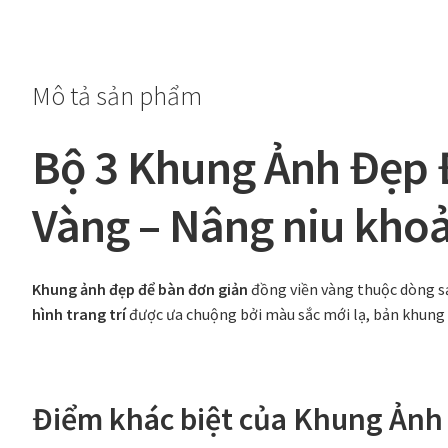
khung
ảnh
để
Mô tả sản phẩm
bàn
đồng
viền
Bộ 3 Khung Ảnh Đẹp 
vàng
bản
Vàng – Nâng niu kho
2
cm
số
Khung ảnh đẹp để bàn đơn giản
đồng viền vàng thuộc dòng 
lượng
hình trang trí
được ưa chuộng bởi màu sắc mới lạ, bản khung
Điểm khác biệt của Khung Ảnh