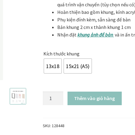
khai trương
Tranh tặng sếp cao cấp
Tranh tặng tân gia
Tranh theo
quá trình vận chuyển (tùy chọn nếu có
300.000₫
Hoàn thiện bao gồm khung, kính acryli
Tranh treo phòng thờ
Tranh treo tường
ƯU ĐÃI
Vận Chuyển Giao 
Phụ kiện đính kèm, sẵn sàng để bàn
Bản khung 2 cm x thành khung 1 cm
Nhận đặt
khung ảnh để bàn
và in ấn t
Kích thước khung
13x18
15x21 (A5)
Bộ
Thêm vào giỏ hàng
03
khung
hình
để
SKU:
128448
bàn,