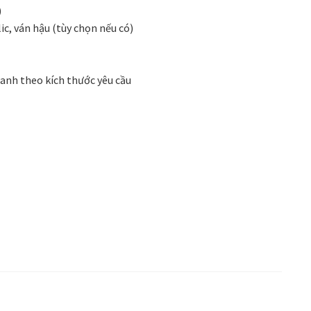
 phong cách thiết kế
Tranh treo phòng khách
)
c, ván hậu (tùy chọn nếu có)
Nhận
VIDEO
Xưởng in tranh
Xưởng template
ranh theo kích thước yêu cầu