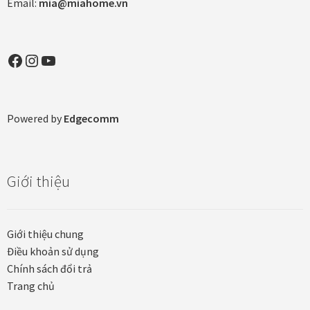
Email:
mia@miahome.vn
Tranh nhà ở cao cấp
Tranh trang trí văn phòng
Facebook
Instagram
YouTube
Tranh treo khách sạn
Tranh hoa sen treo phòng thờ
Powered by
Edgecomm
Tranh mừng thọ
Giới thiệu
Tranh phòng khách hiện đại
Tranh sơn dầu cao cấp
Giới thiệu chung
Điều khoản sử dụng
Tranh sơn mài phòng khách
Chính sách đổi trả
Trang chủ
Tranh tặng đối tác