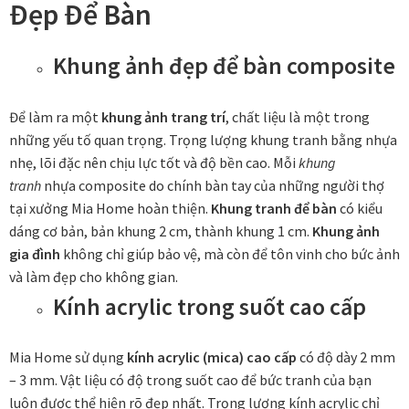
Đẹp Để Bàn
Đóng khung tranh canvas – tranh sơn dầu
Khung ảnh đẹp để bàn composite
Đóng khung tranh đính đá
Để làm ra một
khung ảnh trang trí
, chất liệu là một trong
những yếu tố quan trọng. Trọng lượng khung tranh bằng nhựa
Đóng khung tranh kính cho tranh ảnh, giấy mỹ thuật,
nhẹ, lõi đặc nên chịu lực tốt và độ bền cao. Mỗi
khung
poster, bản vẽ tay
tranh
nhựa composite do chính bàn tay của những người thợ
tại xưởng Mia Home hoàn thiện.
Khung tranh để bàn
có kiểu
Đóng khung tranh sơn mài
dáng cơ bản, bản khung 2 cm, thành khung 1 cm.
Khung ảnh
gia đình
không chỉ giúp bảo vệ, mà còn để tôn vinh cho bức ảnh
Đóng khung tranh thêu
và làm đẹp cho không gian.
Kính acrylic trong suốt cao cấp
Giỏ hàng
Mia Home sử dụng
kính acrylic (mica) cao cấp
có độ dày 2 mm
Giới Thiệu Mia Home
– 3 mm. Vật liệu có độ trong suốt cao để bức tranh của bạn
luôn được thể hiện rõ đẹp nhất. Trọng lượng kính acrylic chỉ
Homepage Test