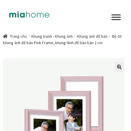
Đi
Chuyển
đến
đến
Điều
nội
Tổng quan
hướng
dung
Trang chủ
Khung tranh - Khung ảnh
Khung ảnh để bàn
Bộ 03
khung ảnh để bàn Pink Frame, khung hình để bàn bản 2 cm
Art in living
Chất liệu nghệ thuật
Không gian sống
🔍
Cách chọn tranh phòng ngủ để mỗi ngày bắt đầu nhẹ
nhàng hơn
Chọn tranh phòng khách từ góc nhìn Home Stylist
Phong cách nội thất