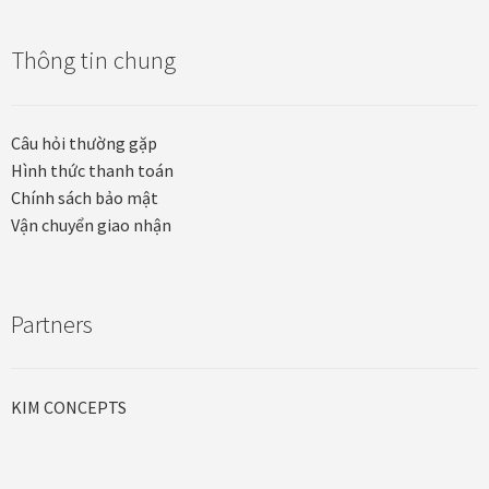
Tranh tặng khai trương
Thông tin chung
Tranh tặng sếp cao cấp
Câu hỏi thường gặp
Tranh tặng tân gia
Hình thức thanh toán
Chính sách bảo mật
Tranh theo phong cách thiết kế
Vận chuyển giao nhận
Tranh Bắc Âu – Scandinavian
Partners
Tranh treo phòng khách
Tranh treo phòng làm việc giám đốc
KIM CONCEPTS
Tranh treo phòng ngủ