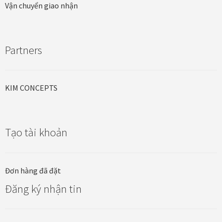
Quà tặng cao cấp
Vận chuyển giao nhận
Quà tặng đối tác nước ngoài
Partners
Quà Tết Doanh nghiệp 2026
Quy định khu vực giao hàng
KIM CONCEPTS
Sản phẩm mới
Tạo tài khoản
Tài khoản
test
Đơn hàng đã đặt
Test home page 260225
Đăng ký nhận tin
TẾT 2025