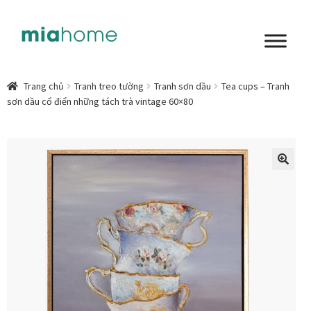
Đi
Chuyển
đến
đến
Điều
nội
Tổng quan
hướng
dung
Trang chủ
Tranh treo tường
Tranh sơn dầu
Tea cups – Tranh
sơn dầu cổ điển những tách trà vintage 60×80
Art in living
Chất liệu nghệ thuật
Không gian sống
🔍
Cách chọn tranh phòng ngủ để mỗi ngày bắt đầu nhẹ
nhàng hơn
Chọn tranh phòng khách từ góc nhìn Home Stylist
Phong cách nội thất