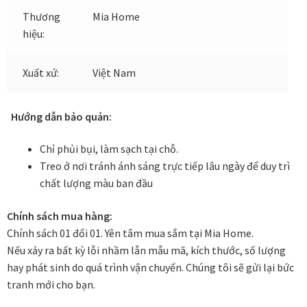
Thương
Mia Home
hiệu:
Đóng khung tranh canvas – tranh sơn dầu
Đóng khung tranh đính đá
Xuất xứ:
Việt Nam
Đóng khung tranh kính cho tranh ảnh, giấy mỹ thuật,
Hướng dẫn bảo quản:
poster, bản vẽ tay
Chỉ phủi bụi, làm sạch tại chỗ.
Đóng khung tranh sơn mài
Treo ở nơi tránh ánh sáng trực tiếp lâu ngày để duy trì
chất lượng màu ban đầu
Đóng khung tranh thêu
Chính sách mua hàng:
Chính sách 01 đổi 01. Yên tâm mua sắm tại Mia Home.
Giỏ hàng
Nếu xảy ra bất kỳ lỗi nhầm lẫn mẫu mã, kích thước, số lượng
hay phát sinh do quá trình vận chuyển. Chúng tôi sẽ gửi lại bức
Giới Thiệu Mia Home
tranh mới cho bạn.
Homepage Test