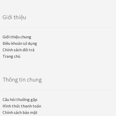
Khung tranh gỗ sồi
Giới thiệu
Khung tranh treo tường
Kim liên vạn phúc phòng thờ
Giới thiệu chung
Điều khoản sử dụng
Liên hệ
Chính sách đổi trả
Trang chủ
Mia Lifestyle
Nghệ thuật sơn mài dát vàng
Thông tin chung
Nhận vẽ tranh theo yêu cầu
Câu hỏi thường gặp
Phương thức thanh toán
Hình thức thanh toán
Chính sách bảo mật