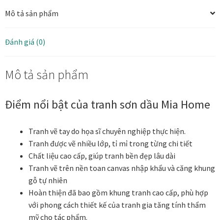
điển
Mô tả sản phẩm
những
Tranh ánh kim Collection
tách
trà
Đánh giá (0)
Tranh điêu khắc gỗ Collection
vintage
60x80
Mô tả sản phẩm
số
Tranh sơn mài Thư Pháp
lượng
Trống Đồng Collection
Điểm nổi bật của tranh sơn dầu Mia Home
Viên Dung Collection
Tranh vẽ tay do họa sĩ chuyên nghiệp thực hiện.
Tranh được vẽ nhiều lớp, tỉ mỉ trong từng chi tiết
Vũ khúc thiên nga Collection
Chất liệu cao cấp, giúp tranh bền đẹp lâu dài
Tranh vẽ trên nền toan canvas nhập khẩu và căng khung
Wheels of Time
gỗ tự nhiên
Hoàn thiện đã bao gồm khung tranh cao cấp, phù hợp
với phong cách thiết kế của tranh gia tăng tính thẩm
Tranh chim sếu nghệ thuật
mỹ cho tác phẩm.