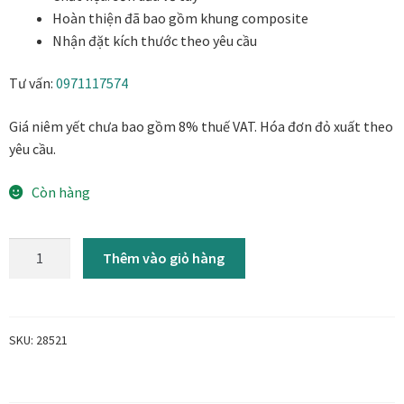
Danh Lam Collection
Hoàn thiện đã bao gồm khung composite
Nhận đặt kích thước theo yêu cầu
Điều Khoản Sử Dụng
Tư vấn:
0971117574
Hoa Xuân – Tranh sơn mài hoa
Giá niêm yết chưa bao gồm 8% thuế VAT. Hóa đơn đỏ xuất theo
yêu cầu.
Kim Mã – Tranh sơn mài dát vàng
Còn hàng
Liên Diệp collection
Tea
Liên Hoa – Tranh hoa sen sơn mài
Thêm vào giỏ hàng
cups
-
Reflections by the River
Tranh
sơn
SKU:
28521
Saigon In Monochrome
dầu
cổ
Thịnh Vượng Collection