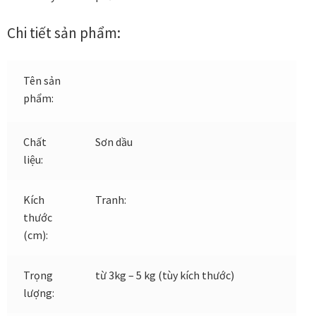
Các dòng giấy in Giclee
Chi tiết sản phẩm:
Catalogue
Tên sản
Catalogue Bộ Sưu Tập Mã Vương
phẩm:
Câu hỏi thường gặp khi mua tranh tại Mia Home
Chất
Sơn dầu
liệu:
Dây treo Tết Bính Ngọ 2026
Kích
Tranh:
Đóng khung tranh theo yêu cầu
thước
(cm):
Đóng khung tranh thảm Dubai
Trọng
từ 3kg – 5 kg (tùy kích thước)
Đóng khung ảnh
lượng:
Đóng khung áo đấu – áo thun