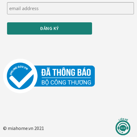
Thanh toán
Thông tin chung & hỗ trợ
Tối ưu chất lượng hình ảnh
Trang mẫu
Tranh biểu tượng văn hoá Việt Nam
Tranh dán tường
Tranh dự án
Tranh nhà mẫu dự án
© miahome.vn 2021