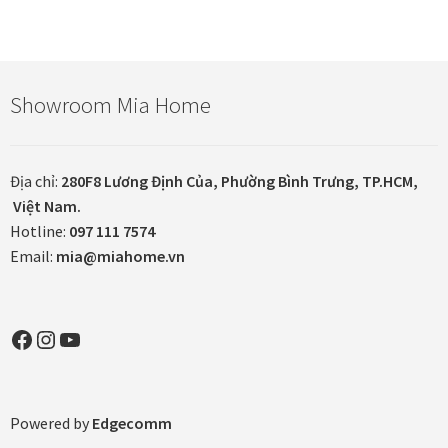
In tranh treo tường theo yêu cầu
Showroom Mia Home
Fine Art Giclée Printing
In ảnh theo yêu cầu
Địa chỉ:
280F8 Lương Định Của, Phường Bình Trưng, TP.HCM,
Việt Nam.
In tranh canvas theo yêu cầu
Hotline:
097 111 7574
Email:
mia@miahome.vn
In tranh dán tường theo yêu cầu
in tranh mica
Facebook
Instagram
YouTube
Khung ảnh
Powered by
Edgecomm
Khung ảnh cưới