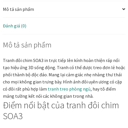
tạo
Mô tả sản phẩm
hiệu
Tranh ánh kim Collection
ứng
3D
Đánh giá (0)
Tranh điêu khắc gỗ Collection
số
lượng
Mô tả sản phẩm
Tranh sơn mài Thư Pháp
Trống Đồng Collection
Tranh đôi chim SOA3 in trực tiếp lên kính hoàn thiện ráp nổi
tạo hiệu ứng 3D sống động. Tranh có thể được treo đơn lẻ hoặc
Viên Dung Collection
phối thành bộ độc đáo. Mang lại cảm giác nhẹ nhàng thư thái
cho mọi không gian trưng bày. Hình ảnh đôi uyên ương có cặp
có đôi rất phù hợp làm
tranh treo phòng ngủ
, hay tô điểm
Vũ khúc thiên nga Collection
mảng tường kết nối các không gian trong nhà.
Điểm nổi bật của tranh đôi chim
Wheels of Time
SOA3
Tranh chim sếu nghệ thuật