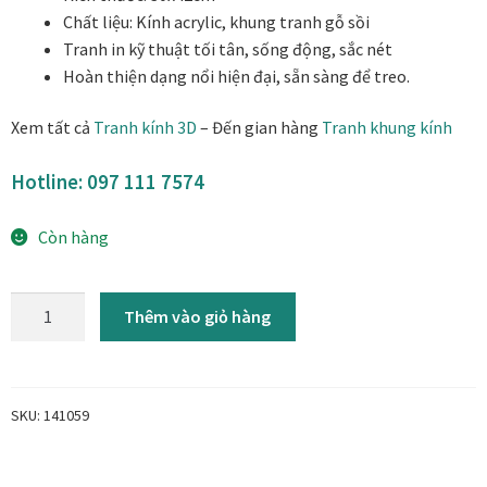
Danh Lam Collection
Chất liệu: Kính acrylic, khung tranh gỗ sồi
Tranh in kỹ thuật tối tân, sống động, sắc nét
Hoàn thiện dạng nổi hiện đại, sẵn sàng để treo.
Điều Khoản Sử Dụng
Xem tất cả
Tranh kính 3D
– Đến gian hàng
Tranh khung kính
Hoa Xuân – Tranh sơn mài hoa
Hotline:
097 111 7574
Kim Mã – Tranh sơn mài dát vàng
Còn hàng
Liên Diệp collection
Tranh
Liên Hoa – Tranh hoa sen sơn mài
Thêm vào giỏ hàng
đôi
chim
Reflections by the River
SOA3
-
SKU:
141059
Saigon In Monochrome
Tranh
kính
Thịnh Vượng Collection