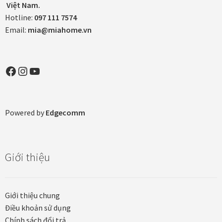
Việt Nam.
Hotline:
097 111 7574
In tranh treo tường theo yêu cầu
Email:
mia@miahome.vn
Fine Art Giclée Printing
Facebook
Instagram
YouTube
In ảnh theo yêu cầu
In tranh canvas theo yêu cầu
Powered by
Edgecomm
In tranh dán tường theo yêu cầu
Giới thiệu
in tranh mica
Khung ảnh
Giới thiệu chung
Điều khoản sử dụng
Khung ảnh cưới
Chính sách đổi trả