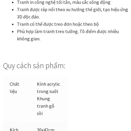
Tranh in công nghệ tối tân, màu sắc sống động
Các dòng giấy in Giclee
Tranh được ráp nổi theo xu hướng thế giới, tạo hiệu ứng
3D độc đáo.
Catalogue
Tranh có thể được treo đơn hoặc theo bộ
Phù hợp làm tranh treo tường. Tô điểm được nhiều
Catalogue Bộ Sưu Tập Mã Vương
không gian.
Câu hỏi thường gặp khi mua tranh tại Mia Home
Quy cách sản phẩm:
Dây treo Tết Bính Ngọ 2026
Chất
Kính acrylic
Đóng khung tranh theo yêu cầu
liệu
trong suốt
Khung
Đóng khung tranh thảm Dubai
tranh gỗ
sồi
Đóng khung ảnh
Kích
30x42cm
Đóng khung áo đấu – áo thun