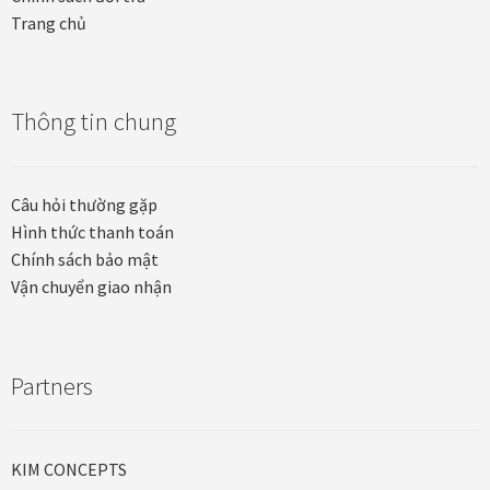
Trang chủ
Khung tranh gỗ sồi
Khung tranh treo tường
Thông tin chung
Kim liên vạn phúc phòng thờ
Câu hỏi thường gặp
Liên hệ
Hình thức thanh toán
Chính sách bảo mật
Mia Lifestyle
Vận chuyển giao nhận
Nghệ thuật sơn mài dát vàng
Nhận vẽ tranh theo yêu cầu
Partners
Phương thức thanh toán
KIM CONCEPTS