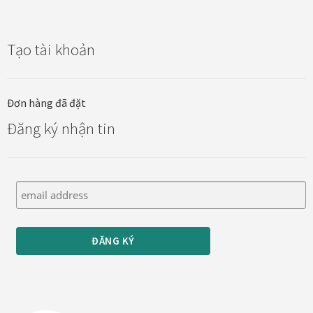
Quà tặng cao cấp
Quà tặng đối tác nước ngoài
Tạo tài khoản
Quà Tết Doanh nghiệp 2026
Đơn hàng đã đặt
Quy định khu vực giao hàng
Đăng ký nhận tin
Sản phẩm mới
Tài khoản
test
Test home page 260225
TẾT 2025