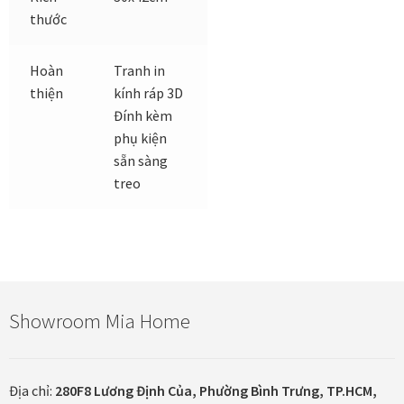
thước
Đóng khung tranh canvas – tranh sơn dầu
Hoàn
Tranh in
thiện
kính ráp 3D
Đóng khung tranh đính đá
Đính kèm
phụ kiện
Đóng khung tranh kính cho tranh ảnh, giấy mỹ thuật,
sẵn sàng
poster, bản vẽ tay
treo
Đóng khung tranh sơn mài
Đóng khung tranh thêu
Giỏ hàng
Showroom Mia Home
Giới Thiệu Mia Home
Địa chỉ:
280F8 Lương Định Của, Phường Bình Trưng, TP.HCM,
Homepage Test