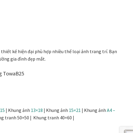
 thiết kế hiện đại phù hợp nhiều thể loại ảnh trang trí. Bạn
ường gia đình đẹp mắt.
ng TowaB25
×15
| Khung ảnh
13×18
| Khung ảnh
15×21
| Khung ảnh
A4 –
ng tranh 50×50 | Khung tranh 40×60 |