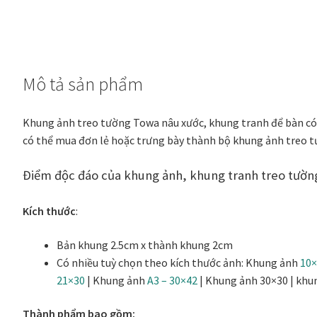
bản
2.5
cm
số
Mô tả sản phẩm
lượng
Khung ảnh treo tường
Towa nâu xước
, khung tranh để bàn có
có thể mua đơn lẻ hoặc trưng bày thành bộ khung ảnh treo t
Điểm độc đáo của khung ảnh, khung tranh treo tườ
Kích thước
:
Bản khung 2.5cm x thành khung 2cm
Có nhiều tuỳ chọn theo kích thước ảnh:
Khung ảnh
10
21×30
| Khung ảnh
A3 – 30×42
| Khung ảnh 30×30 | khu
Thành phẩm bao gồm: