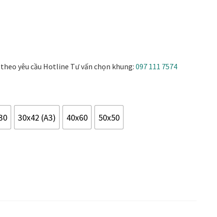
 phong cách thiết kế
Tranh treo phòng khách
Nhận
VIDEO
Xưởng in tranh
Xưởng template
 theo yêu cầu Hotline Tư vấn chọn khung:
097 111 7574
30
30x42 (A3)
40x60
50x50