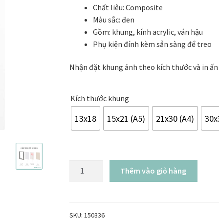
khai trương
Tranh tặng sếp cao cấp
Tranh tặng tân gia
Tranh theo
Chất liêu: Composite
580.000₫
Màu sắc: đen
Tranh treo phòng thờ
Tranh treo tường
ƯU ĐÃI
Vận Chuyển Giao 
Gồm: khung, kính acrylic, ván hậu
Phụ kiện đính kèm sẵn sàng để treo
Nhận đặt khung ảnh theo kích thước và in ấn
Kích thước khung
13x18
15x21 (A5)
21x30 (A4)
30x
Khung
Thêm vào giỏ hàng
ảnh
TOWA
Nâu
xước
SKU:
150336