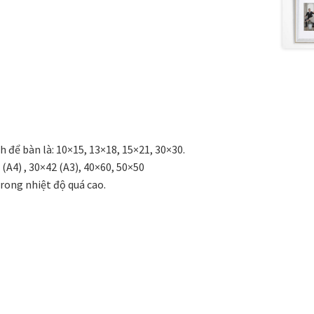
 để bàn là: 10×15, 13×18, 15×21, 30×30.
(A4) , 30×42 (A3), 40×60, 50×50
trong nhiệt độ quá cao.