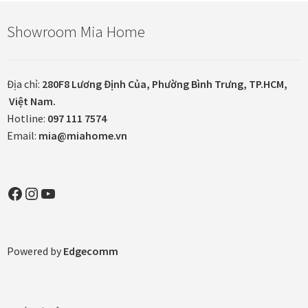
Showroom Mia Home
Tranh ánh kim Collection
Tranh điêu khắc gỗ Collection
Địa chỉ:
280F8 Lương Định Của, Phường Bình Trưng, TP.HCM,
Việt Nam.
Tranh sơn mài Thư Pháp
Hotline:
097 111 7574
Email:
mia@miahome.vn
Trống Đồng Collection
Viên Dung Collection
Facebook
Instagram
YouTube
Vũ khúc thiên nga Collection
Powered by
Edgecomm
Wheels of Time
Tranh chim sếu nghệ thuật