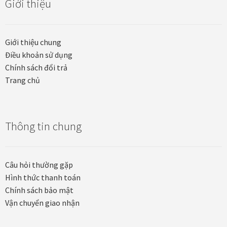
Giới thiệu
Các dòng giấy in Giclee
Catalogue
Giới thiệu chung
Điều khoản sử dụng
Catalogue Bộ Sưu Tập Mã Vương
Chính sách đổi trả
Trang chủ
Câu hỏi thường gặp khi mua tranh tại Mia Home
Dây treo Tết Bính Ngọ 2026
Thông tin chung
Đóng khung tranh theo yêu cầu
Câu hỏi thường gặp
Đóng khung tranh thảm Dubai
Hình thức thanh toán
Chính sách bảo mật
Đóng khung ảnh
Vận chuyển giao nhận
Đóng khung áo đấu – áo thun