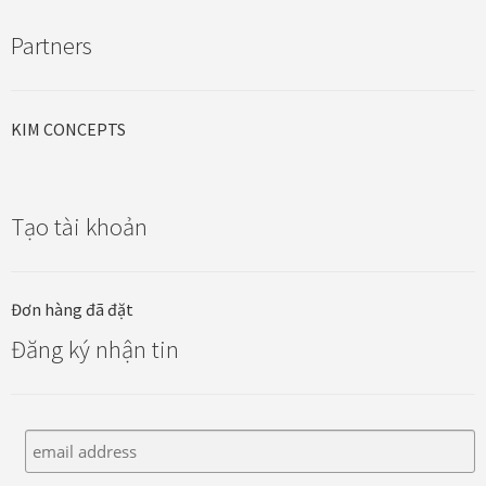
Partners
Đóng khung tranh canvas – tranh sơn dầu
Đóng khung tranh đính đá
KIM CONCEPTS
Đóng khung tranh kính cho tranh ảnh, giấy mỹ thuật,
poster, bản vẽ tay
Tạo tài khoản
Đóng khung tranh sơn mài
Đơn hàng đã đặt
Đóng khung tranh thêu
Đăng ký nhận tin
Giỏ hàng
Giới Thiệu Mia Home
Homepage Test