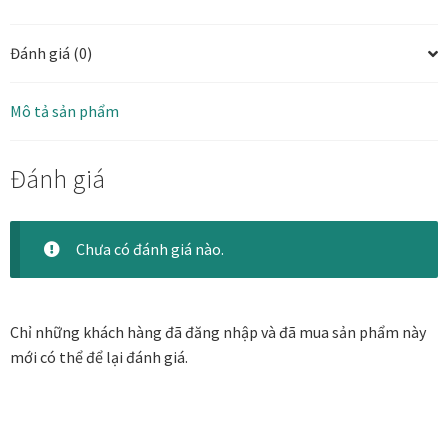
Danh Lam Collection
Đánh giá (0)
Điều Khoản Sử Dụng
Mô tả sản phẩm
Hoa Xuân – Tranh sơn mài hoa
Đánh giá
Kim Mã – Tranh sơn mài dát vàng
Liên Diệp collection
Chưa có đánh giá nào.
Liên Hoa – Tranh hoa sen sơn mài
Chỉ những khách hàng đã đăng nhập và đã mua sản phẩm này
Reflections by the River
mới có thể để lại đánh giá.
Saigon In Monochrome
Thịnh Vượng Collection