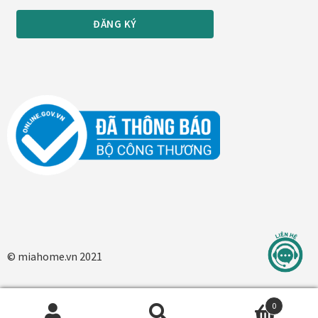
In tranh treo tường theo yêu cầu
Fine Art Giclée Printing
In ảnh theo yêu cầu
In tranh canvas theo yêu cầu
In tranh dán tường theo yêu cầu
in tranh mica
© miahome.vn 2021
Khung ảnh
Khung ảnh cưới
0