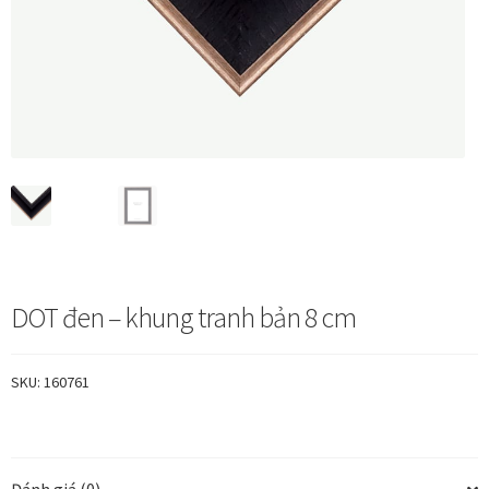
Vị trí trưng bày
BLOG
Bộ sưu tập tranh
Bộ sưu tập Mã Vương – Quà tặng doanh nghiệp
Chính Sách Bảo Mật
DOT đen – khung tranh bản 8 cm
Chính Sách Đổi Trả
SKU:
160761
Chính sách đổi trả hàng
Đăng ký thành viên