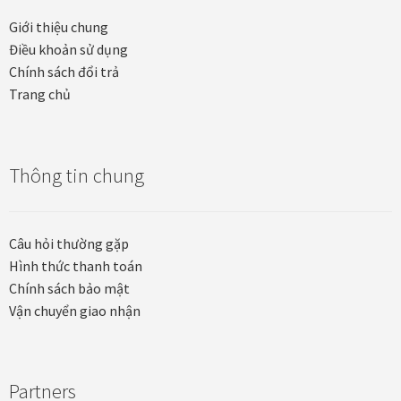
Các dòng giấy in Giclee
Giới thiệu chung
Điều khoản sử dụng
Catalogue
Chính sách đổi trả
Trang chủ
Catalogue Bộ Sưu Tập Mã Vương
Câu hỏi thường gặp khi mua tranh tại Mia Home
Thông tin chung
Dây treo Tết Bính Ngọ 2026
Câu hỏi thường gặp
Đóng khung tranh theo yêu cầu
Hình thức thanh toán
Chính sách bảo mật
Đóng khung tranh thảm Dubai
Vận chuyển giao nhận
Đóng khung ảnh
Partners
Đóng khung áo đấu – áo thun