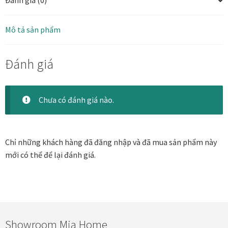
Đánh giá (0)
Danh Lam Collection
Mô tả sản phẩm
Điều Khoản Sử Dụng
Đánh giá
Hoa Xuân – Tranh sơn mài hoa
Kim Mã – Tranh sơn mài dát vàng
Chưa có đánh giá nào.
Liên Diệp collection
Chỉ những khách hàng đã đăng nhập và đã mua sản phẩm này
Liên Hoa – Tranh hoa sen sơn mài
mới có thể để lại đánh giá.
Reflections by the River
Saigon In Monochrome
Showroom Mia Home
Thịnh Vượng Collection