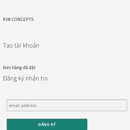
Đóng khung tranh canvas – tranh sơn dầu
KIM CONCEPTS
Đóng khung tranh đính đá
Tạo tài khoản
Đóng khung tranh kính cho tranh ảnh, giấy mỹ thuật,
poster, bản vẽ tay
Đơn hàng đã đặt
Đóng khung tranh sơn mài
Đăng ký nhận tin
Đóng khung tranh thêu
Giỏ hàng
Giới Thiệu Mia Home
Homepage Test