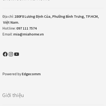
Tranh ánh kim Collection
Địa chỉ:
280F8 Lương Định Của, Phường Bình Trưng, TP.HCM,
Việt Nam.
Tranh điêu khắc gỗ Collection
Hotline:
097 111 7574
Email:
mia@miahome.vn
Tranh sơn mài Thư Pháp
Trống Đồng Collection
Facebook
Instagram
YouTube
Viên Dung Collection
Powered by
Edgecomm
Vũ khúc thiên nga Collection
Wheels of Time
Giới thiệu
Tranh chim sếu nghệ thuật